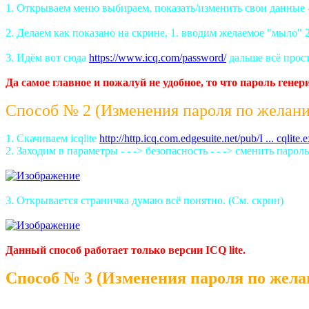
1. Открываем меню выбираем, показать/изменить свои данные 
2. Делаем как показано на скрине, 1. вводим желаемое "мыло" 2
3. Идём вот сюда
https://www.icq.com/password/
дальше всё прост
Да самое главное и пожалуй не удобное, то что пароль ген
Способ № 2 (Изменения пароля по желанию
1. Скачиваем icqlite
http://http.icq.com.edgesuite.net/pub/I ... cqlite.
2. Заходим в параметры - - -> безопасность - - -> сменить парол
3. Открывается страничка думаю всё понятно. (См. скрин)
Данный способ работает только версии ICQ lite.
Способ № 3 (Изменения пароля по желан