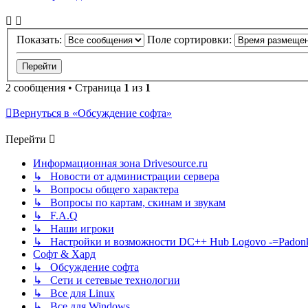
Показать:
Поле сортировки:
2 сообщения • Страница
1
из
1
Вернуться в «Обсуждение софта»
Перейти
Информационная зона Drivesource.ru
↳ Новости от администрации сервера
↳ Вопросы общего характера
↳ Вопросы по картам, скинам и звукам
↳ F.A.Q
↳ Наши игроки
↳ Настройки и возможности DC++ Hub Logovo -=Padonka=-
Софт & Хард
↳ Обсуждение софта
↳ Сети и сетевые технологии
↳ Все для Linux
↳ Все для Windows