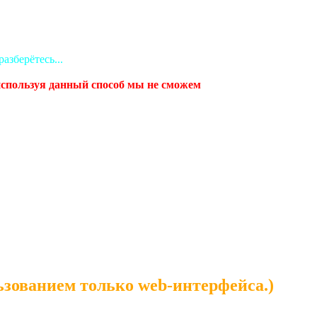
азберётесь...
 используя данный способ мы не сможем
льзованием только web-интерфейса.)