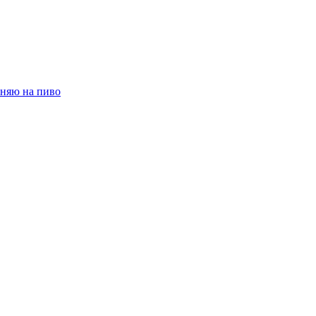
няю на пиво