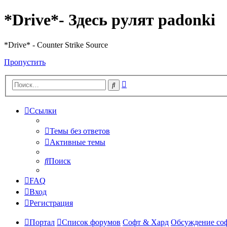
*Drive*- Здесь рулят padonki
*Drive* - Counter Strike Source
Пропустить
Расширенный
Поиск
поиск
Ссылки
Темы без ответов
Активные темы
Поиск
FAQ
Вход
Регистрация
Портал
Список форумов
Софт & Хард
Обсуждение со