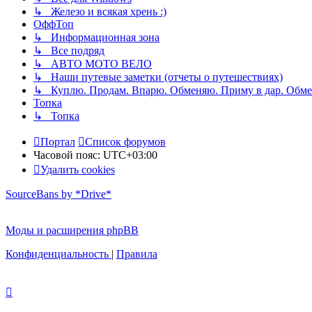
↳ Железо и всякая хрень :)
ОффТоп
↳ Информационная зона
↳ Все подряд
↳ АВТО МОТО ВЕЛО
↳ Наши путевые заметки (отчеты о путешествиях)
↳ Куплю. Продам. Впарю. Обменяю. Приму в дар. Обме
Топка
↳ Топка
Портал
Список форумов
Часовой пояс:
UTC+03:00
Удалить cookies
SourceBans by *Drive*
Моды и расширения phpBB
Конфиденциальность
|
Правила