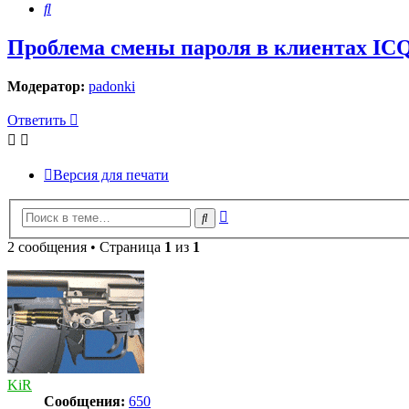
Поиск
Проблема смены пароля в клиентах ICQ
Модератор:
padonki
Ответить
Версия для печати
Расширенный
Поиск
поиск
2 сообщения • Страница
1
из
1
KiR
Сообщения:
650