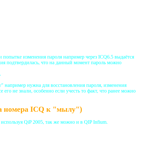
ри попытке изменения пароля например через ICQ6.5 выдаётся
я подтвердилась, что на данный момент пароль можно
.
у" например нужна для восстановления пароля, изменения
е его не знали, особенно если учесть то факт, что ранее можно
а номера ICQ к "мылу")
спользуя QiP 2005, так же можно и в QIP Infium.