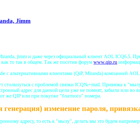
randa, Jimm
 Miranda, jimm и даже через официальный клиент AOL ICQ6.5. П
 как то так в общем. Так же посетив форум
www.qip.ru
информаци
ьбе с альтернативными клиентами (QiP, Miranda) компанией AOL
т столкнуться с проблемой связки ICQ№+mail. Привязка к "мыл
ктронный адрес для данной цели уже не помнят, забыли или во вс
от же QIP или при покупке "блатного" номера.
я генерация) изменение пароля, привязк
ному адресу, то есть к "мылу", делать мы это будем например и