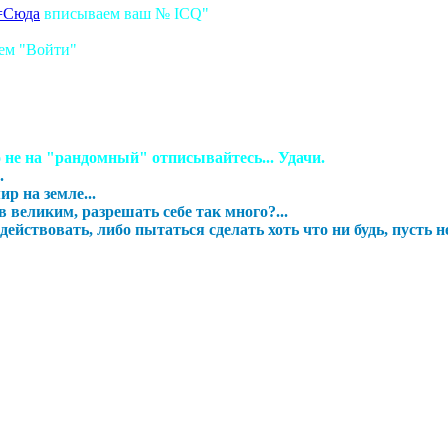
n=Сюда
вписываем ваш № ICQ"
аем "Войти"
 не на "рандомный" отписывайтесь... Удачи.
.
р на земле...
 великим, разрешать себе так много?...
ействовать, либо пытаться сделать хоть что ни будь, пусть н