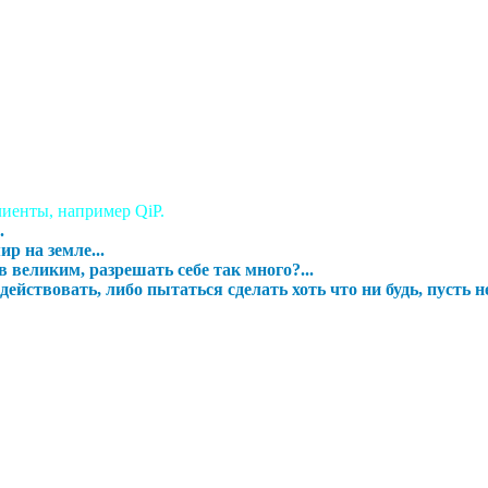
лиенты, например QiP.
.
р на земле...
 великим, разрешать себе так много?...
ействовать, либо пытаться сделать хоть что ни будь, пусть н