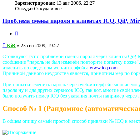
Зарегистрирован:
13 авг 2006, 22:27
Откуда:
Откуда и все...
Проблема смены пароля в клиентах ICQ, QiP, Mi
Цитата
Сообщение
KiR
»
23 сен 2009, 19:57
Столкнулся тут с проблемой смены пароля через клиенты QiP,
сообщение "пароль не был изменён повторите попытку позже",
изменить по средством web-интерфейса
www.icq.com
Причиной данного неудобства является, принятием мер по бор
При попытке сменить пароль через web-интерфейс многие могу
пароля ну и для других сервисов ICQ, так вот, многие свой эле
было получить номер ICQ без указания почты например через т
Способ № 1 (Рандомное (автоматическа
В общем опишу самый простой способ привязки № ICQ к электрон