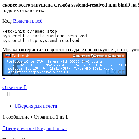
скорее всего запущена служба systemd-resolved или bind9 на 
надо их отключить:
Код:
Выделить всё
/etc/init.d/named stop

systemctl disable systemd-resolved

systemctl stop systemd-resolved
Моя характеристика с детского сада: Хорошо кушает, спит, гул
Вернуться
к
Ответить
началу
Версия для печати
1 сообщение • Страница
1
из
1
Вернуться в «Все для Linux»