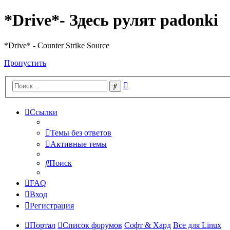
*Drive*- Здесь рулят padonki
*Drive* - Counter Strike Source
Пропустить
Расширенный
Поиск
поиск
Ссылки
Темы без ответов
Активные темы
Поиск
FAQ
Вход
Регистрация
Портал
Список форумов
Софт & Хард
Все для Linux