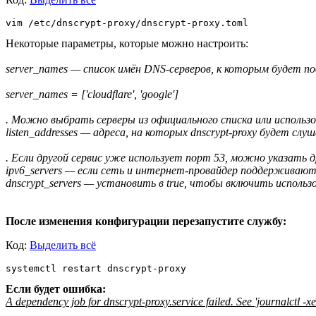
vim /etc/dnscrypt-proxy/dnscrypt-proxy.toml
Некоторые параметры, которые можно настроить:
server_names — список имён DNS-серверов, к которым будет по
server_names = ['cloudflare', 'google']
. Можно выбрать серверы из официального списка или использо
listen_addresses — адреса, на которых dnscrypt-proxy будет сл
. Если другой сервис уже использует порт 53, можно указать др
ipv6_servers — если сеть и интернет-провайдер поддерживают I
dnscrypt_servers — установить в true, чтобы включить использо
После изменения конфигурации перезапустите службу:
Код:
Выделить всё
systemctl restart dnscrypt-proxy
Если будет ошибка:
A dependency job for dnscrypt-proxy.service failed. See 'journalctl -xe'