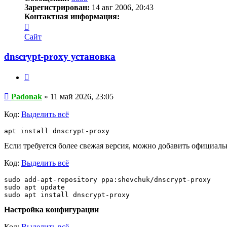
Зарегистрирован:
14 авг 2006, 20:43
Контактная информация:
Контактная
информация
Сайт
пользователя
Padonak
dnscrypt-proxy установка
Цитата
Сообщение
Padonak
»
11 май 2026, 23:05
Код:
Выделить всё
apt install dnscrypt-proxy
Если требуется более свежая версия, можно добавить официал
Код:
Выделить всё
sudo add-apt-repository ppa:shevchuk/dnscrypt-proxy

sudo apt update

sudo apt install dnscrypt-proxy
Настройка конфигурации
Код:
Выделить всё