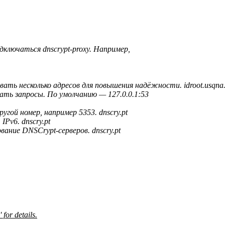
дключаться dnscrypt-proxy. Например,
вать несколько адресов для повышения надёжности. idroot.usqna
ушать запросы. По умолчанию — 127.0.0.1:53
угой номер, например 5353. dnscry.pt
Pv6. dnscry.pt
вание DNSCrypt-серверов. dnscry.pt
 for details.