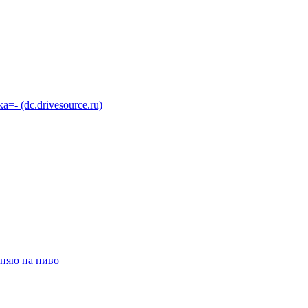
 (dc.drivesource.ru)
няю на пиво