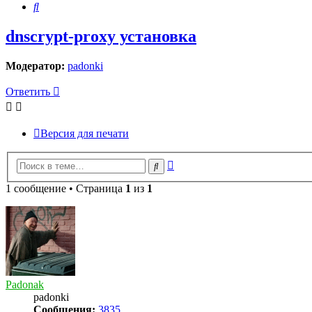
Поиск
dnscrypt-proxy установка
Модератор:
padonki
Ответить
Версия для печати
Расширенный
Поиск
поиск
1 сообщение • Страница
1
из
1
Padonak
padonki
Сообщения:
3835