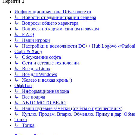
Перейти
Информационная зона Drivesource.ru
↳ Новости от администрации сервера
↳ Вопросы общего характера
↳ Вопросы по картам, скинам и звукам
↳ F.A.Q
↳ Наши игроки
↳ Настройки и возможности DC++ Hub Logovo -=Padonka=-
Софт & Хард
↳ Обсуждение софта
↳ Сети и сетевые технологии
↳ Все для Linux
↳ Все для Windows
↳ Железо и всякая хрень :)
ОффТоп
↳ Информационная зона
↳ Все подряд
↳ АВТО МОТО ВЕЛО
↳ Наши путевые заметки (отчеты о путешествиях)
↳ Куплю. Продам. Впарю. Обменяю. Приму в дар. Обме
Топка
↳ Топка