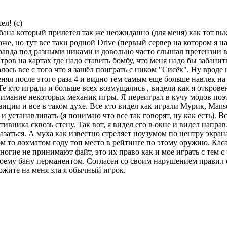
ел! (с)
бана который прилетел так же неожиданно (для меня) как тот выс
же, но тут все таки родной Drive (первый сервер на котором я на
равда под разными никами и довольно часто слышал претензии в
нтров на картах где надо ставить бомбу, что меня надо бы забани
алось все с того что я зашёл поиграть с ником "Сиcёк". Ну врод
енял после этого раза 4 и видно тем самым еще больше навлек на
Те кто играли и больше всех возмущались , видели как я откров
ь понимание некоторых механик игры. Я переиграл в кучу модов п
иции и все в таком духе. Все кто видел как играли Мурик, Manson
ь и устанавливать (я понимаю что все так говорят, ну как есть)
ивника сквозь стену. Так вот, я видел его в окне и видел направ
заться. А муха как известно стреляет ноузумом по центру экрана
ком то лохматом году топ место в рейтинге по этому оружию. Кас
ногие не принимают файт, это их право как и мое играть с тем с 
му бану перманентом. Согласен со своим нарушением правил от
ржите на меня зла я обычный игрок.