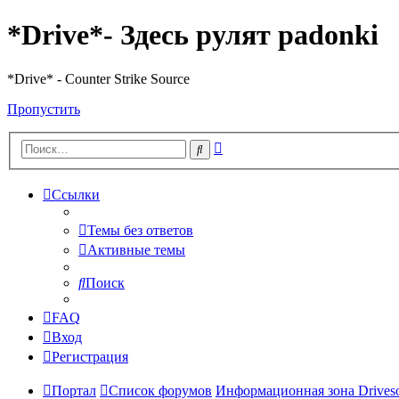
*Drive*- Здесь рулят padonki
*Drive* - Counter Strike Source
Пропустить
Расширенный
Поиск
поиск
Ссылки
Темы без ответов
Активные темы
Поиск
FAQ
Вход
Регистрация
Портал
Список форумов
Информационная зона Driveso