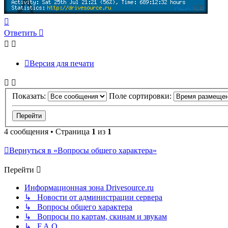
Вернуться
к
Ответить
началу
Версия для печати
Показать:
Поле сортировки:
4 сообщения • Страница
1
из
1
Вернуться в «Вопросы общего характера»
Перейти
Информационная зона Drivesource.ru
↳ Новости от администрации сервера
↳ Вопросы общего характера
↳ Вопросы по картам, скинам и звукам
↳ F.A.Q