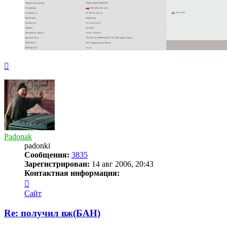
Вернуться
к
началу
Padonak
padonki
Сообщения:
3835
Зарегистрирован:
14 авг 2006, 20:43
Контактная информация:
Контактная
информация
Сайт
пользователя
Padonak
Re: получил вж(БАН)