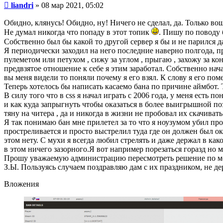
Сообщение
liandri
»
08 мар 2021, 05:02
Обидно, клянусь! Обидно, ну! Ничего не сделал, да. Только вош
Не думал никогда что попаду в этот топик
. Пишу по поводу 
Собственно был бы какой то другой сервер я бы и не парился да
Я периодически заходил на него последние наверно полгода, п
пулеметом или петухом , сижу за углом , прыгаю , захожу за ко
предвзятое отношение к себе я этим заработал. Собственно нач
вы меня видели то поняли почему я его взял. К слову я его пом
Теперь хотелось бы написать касаемо бана по причине аймбот. 
В силу того что в css я начал играть с 2006 года, у меня ест
и как куда запрыгнуть чтобы оказаться в более выигрышной поз
тяну на читера , да и никогда в жизни не пробовал их скачиват
Я так понимаю бан мне прилетел за то что я ноузумом убил прот
простреливается и просто выстрелил туда где он должен был ока
этом нету. С мухи я всегда любил стрелять и даже держал в ка
в этом ничего зазорного.Я вот например порезаться горазд но м
Прошу уважаемую администрацию пересмотреть решение по мое
З.Ы. Пользуясь случаем поздравляю дам с их праздником, не де
Вложения