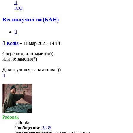
Контактная
информация
ICQ
пользователя
Kodla
Re: получил вж(БАН)
Цитата
Сообщение
Kodla
»
11 мар 2021, 14:14
Согрешил, и незаметил))
или не заметил?)
Давно учился, запамятовал)).
Вернуться
к
началу
Padonak
padonki
Сообщения:
3835