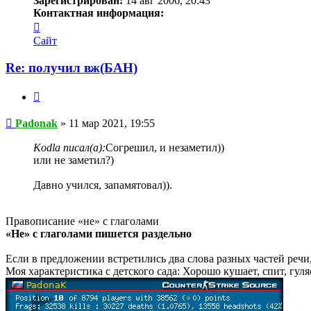
Зарегистрирован:
14 авг 2006, 20:43
Контактная информация:
Контактная
информация
Сайт
пользователя
Padonak
Re: получил вж(БАН)
Цитата
Сообщение
Padonak
»
11 мар 2021, 19:55
Kodla писал(а):
Согрешил, и незаметил))
или не заметил?)
Давно учился, запамятовал)).
Правописание «не» с глаголами
«Не» с глаголами пишется раздельно
Если в предложении встретились два слова разных частей речи
Моя характеристика с детского сада: Хорошо кушает, спит, гул