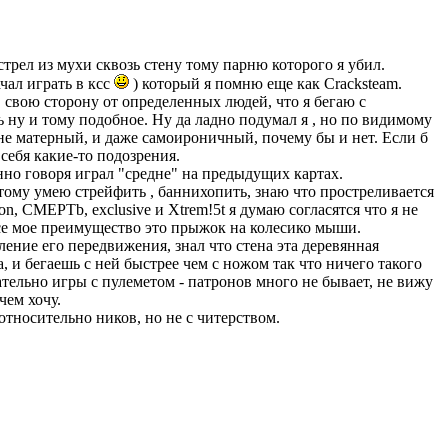
трел из мухи сквозь стену тому парню которого я убил.
чал играть в ксс
) который я помню еще как Cracksteam.
 свою сторону от определенных людей, что я бегаю с
ть ну и тому подобное. Ну да ладно подумал я , но по видимому
е не матерный, и даже самоироничный, почему бы и нет. Если б
 себя какие-то подозрения.
енно говоря играл "средне" на предыдущих картах.
оэтому умею стрейфить , баннихопить, знаю что простреливается
, СМЕРТb, exclusive и Xtrem!5t я думаю согласятся что я не
. Все мое преимущество это прыжок на колесико мыши.
ление его передвижения, знал что стена эта деревянная
, и бегаешь с ней быстрее чем с ножом так что ничего такого
ательно игры с пулеметом - патронов много не бывает, не вижу
чем хочу.
носительно ников, но не с читерством.