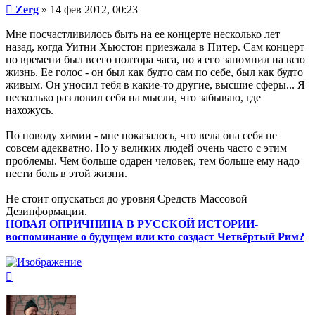
Сообщение
Zerg
»
14 фев 2012, 00:23
Мне посчастливилось быть на ее концерте несколько лет
назад, когда Уитни Хьюстон приезжала в Питер. Сам концерт
по времени был всего полтора часа, но я его запомнил на всю
жизнь. Ее голос - он был как будто cам по себе, был как будто
живым. Он уносил тебя в какие-то другие, высшие сферы... Я
несколько раз ловил себя на мысли, что забываю, где
нахожусь.
По поводу химии - мне показалось, что вела она себя не
совсем адекватно. Но у великих людей очень часто с этим
проблемы. Чем больше одарен человек, тем больше ему надо
нести боль в этой жизни.
Не стоит опускаться до уровня Средств Массовой
Дезинформации.
НОВАЯ ОПРИЧНИНА В РУССКОЙ ИСТОРИИ-
воспоминание о будущем или кто создаст Четвёртый Рим?
Вернуться
к
началу