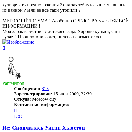
хули делать предположения ? она захлебнулась и сама вышла
из ванной ? Или её всё таки утопили ?
МИР СОШЁЛ С УМА ! Асобенно СРЕДСТВА уже ЛЖИВОЙ
ИНФОРМАЦИИ !
Моя характеристика с детского сада: Хорошо кушает, спит,
гуляет! Прошло много лет, ничего не изменилось.
Вернуться
к
началу
Pantelemon
Сообщения:
813
Зарегистрирован:
15 июн 2009, 22:39
Откуда:
Moscow city
Контактная информация:
Контактная
информация
ICQ
пользователя
Pantelemon
Re: Скончалась Уитни Хьюстон