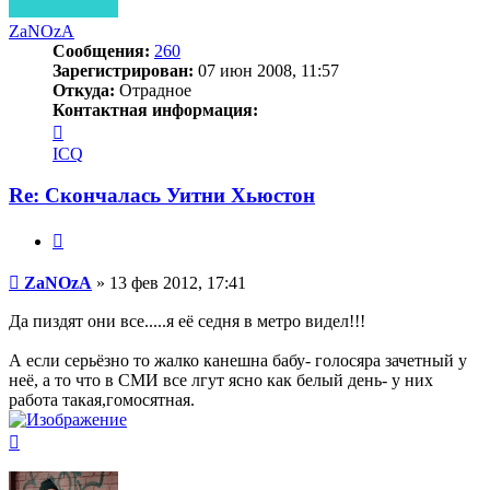
ZaNOzA
Сообщения:
260
Зарегистрирован:
07 июн 2008, 11:57
Откуда:
Отрадное
Контактная информация:
Контактная
информация
ICQ
пользователя
ZaNOzA
Re: Скончалась Уитни Хьюстон
Цитата
Сообщение
ZaNOzA
»
13 фев 2012, 17:41
Да пиздят они все.....я её седня в метро видел!!!
А если серьёзно то жалко канешна бабу- голосяра зачетный у
неё, а то что в СМИ все лгут ясно как белый день- у них
работа такая,гомосятная.
Вернуться
к
началу