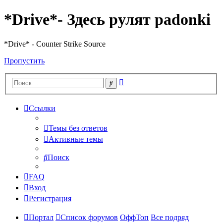
*Drive*- Здесь рулят padonki
*Drive* - Counter Strike Source
Пропустить
Расширенный
Поиск
поиск
Ссылки
Темы без ответов
Активные темы
Поиск
FAQ
Вход
Регистрация
Портал
Список форумов
ОффТоп
Все подряд