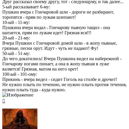
Друг рассказал своему другу, тот - следующуму, и так далее...
5-ый рассказывает 6-му:
Пушкин вчера с Гончаровой шли - дороги не разбирают,
торопятся - прям по лужам шлепают!
10-ый - 11-му:
Пушкина вчера видал - Гончарову пьяную тащил - она
шатается, прям по лужам идет! Грязная вся!!!
20-ый - 21-му:
Вчера Пушкин с Гончаровой домой шли - в жопу пьяные,
грязные, песни орут. Идут - чуть не падают! Фу!
50-ый - 51-му:
До чего докатились! Вчера Пушкина видел на набережной -
Гончарову ногами пинает, а она в жопу пьяная в луже
валяется! Грязная, матом на него орет!
100-ый - 101-ому:
Прикинь - вчера видел - сидит Гоголь на столбе и дрочит!
Не нужно плыть по течению, не нужно плыть против течения,
нужно плыть туда - куда нужно.
Вернуться
к
началу