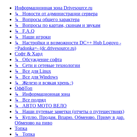
Информационная зона Drivesource.ru
↳ Новости от администрации сервера
↳ Вопросы общего характера
↳ Вопросы по картам, скинам и звукам
↳ F.A.Q
↳ Наши игроки
↳ Настройки и возможности DC++ Hub Logovo -
=Padonka=- (dc.drivesource.ru)
Софт & Хард
↳ Обсуждение софта
↳ Сети и сетевые технологии
↳ Все для Linux
↳ Все для Windows
↳ Железо и всякая хрень :)
ОффТоп
↳ Информационная зона
↳ Все подряд
↳ АВТО МОТО ВЕЛО
↳ Наши путевые заметки (отчеты о путешествиях)
↳ Куплю. Продам. Впарю. Обменяю. Приму в дар.
Обменяю на пиво
Топка
↳ Топка