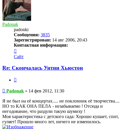
Padonak
padonki
Сообщения:
3835
Зарегистрирован:
14 авг 2006, 20:43
Контактная информация:
Контактная
информация
Сайт
пользователя
Padonak
Re: Скончалась Уитни Хьюстон
Цитата
Сообщение
Padonak
»
14 фев 2012, 11:30
Я не был на её концертах..... не поклонник её творчества....
НО то КАК ОНА ПЕЛА - незабываемо ! Отсюда и
негодование, что раздули такую шумиху !
Моя характеристика с детского сада: Хорошо кушает, спит,
гуляет! Прошло много лет, ничего не изменилось.