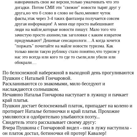
наворачивать свои же версии,только умалчивать что это
догадки. Потом СМИ эти "свежие" новости тырят друг у
друга,но что б слово в слово не было,меняют чуток
факты,этак через 3-4 таких фантазера получается совсем
другая информация! А меня еще просто выбешивают
люди на майле,которые новости пишут. Мало того что
зачистую просто ахинею,так заголовки с каким извратом
придумывают! Дешевые сенсациологи....А когда хочется
"поржать" почитайте на майле новости туризма. Как
только ввели такую рублику стало понятно,что туризм у
нас это всегда или кого то где то съели,или убили или
обокрали....
По белоснежной набережной в выходной день прогуливаются
Пушкин с Натальей Гончаровой.
Раскланиваются со знакомыми, мило беседуют и
наслаждаются солнышком.
Нечаянно Наталья Гончарова наступает в лужицу и пачкает
край платья.
Пушкин достает белоснежный платок, припадает на колено и
протирает Наталье ботиночки и край платья. Прохожие
умиляются и одобрительно улыбаются поэту...
Свидетель этого рассказывает своему другу:
Вчера Пушкина с Гончаровой видел - она в лужу наступила -
он платок достал, ботиночки ей протер! Кавалер!