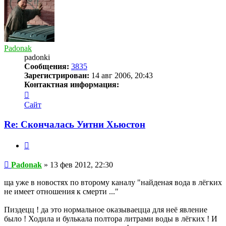
Padonak
padonki
Сообщения:
3835
Зарегистрирован:
14 авг 2006, 20:43
Контактная информация:
Контактная
информация
Сайт
пользователя
Padonak
Re: Скончалась Уитни Хьюстон
Цитата
Сообщение
Padonak
»
13 фев 2012, 22:30
ща уже в новостях по второму каналу "найденая вода в лёгких
не имеет отношения к смерти ..."
Пиздецц ! да это нормальное оказываецца для неё явление
было ! Ходила и булькала полтора литрами воды в лёгких ! И