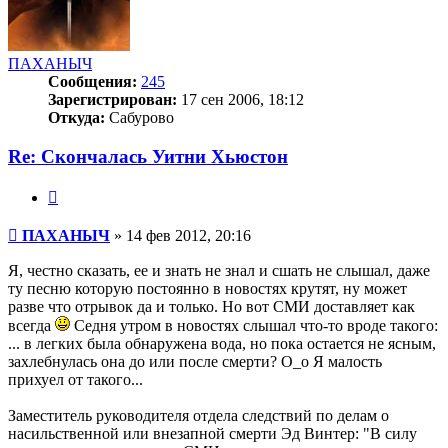
ПАХАНЫЧ
Сообщения:
245
Зарегистрирован:
17 сен 2006, 18:12
Откуда:
Сабурово
Re: Скончалась Уитни Хьюстон
Цитата
Сообщение
ПАХАНЫЧ
»
14 фев 2012, 20:16
Я, честно сказать, ее и знать не знал и сшать не слышал, даже
ту песню которую постоянно в новостях крутят, ну может
разве что отрывок да и только. Но вот СМИ доставляет как
всегда
Седня утром в новостях слышал что-то вроде такого:
... в легких была обнаружена вода, но пока остается не ясным,
захлебнулась она до или после смерти? О_о Я малость
прихуел от такого...
Заместитель руководителя отдела следствий по делам о
насильственной или внезапной смерти Эд Винтер: "В силу