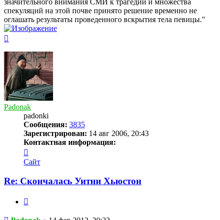
значительного внимания СМИ к трагедии и множества
спекуляций на этой почве принято решение временно не
оглашать результаты проведенного вскрытия тела певицы."
Вернуться
к
началу
Padonak
padonki
Сообщения:
3835
Зарегистрирован:
14 авг 2006, 20:43
Контактная информация:
Контактная
информация
Сайт
пользователя
Padonak
Re: Скончалась Уитни Хьюстон
Цитата
Сообщение