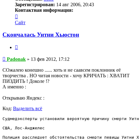
Зарегистрирован:
14 авг 2006, 20:43
Контактная информация:
Контактная
информация
Сайт
пользователя
Padonak
Скончалась Уитни Хьюстон
Цитата
Сообщение
Padonak
»
13 фев 2012, 17:12
СОжалею конешно ...... хоть и не саавсем поклонник её
творчества . НО читая новости - хочу КРИЧАТЬ : ХВАТИТ
ПИЗДИТЬ ! Доколе !?
А именно :
Открываю Яндекс :
Код:
Выделить всё
Судмедэксперты установили вероятную причину смерти Уитн
США, Лос-Анджелес

Полиция расследует обстоятельства смерти певицы Уитни Х