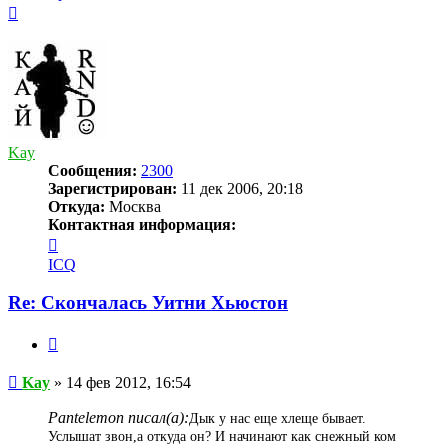
Вернуться
к
началу
Kay
Сообщения:
2300
Зарегистрирован:
11 дек 2006, 20:18
Откуда:
Москва
Контактная информация:
Контактная
информация
ICQ
пользователя
Kay
Re: Скончалась Уитни Хьюстон
Цитата
Сообщение
Kay
»
14 фев 2012, 16:54
Pantelemon писал(а):
Дык у нас еще хлеще бывает.
Услышат звон,а откуда он? И начинают как снежный ком