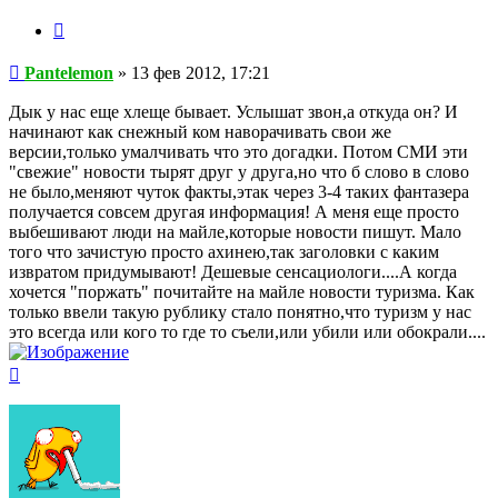
Цитата
Сообщение
Pantelemon
»
13 фев 2012, 17:21
Дык у нас еще хлеще бывает. Услышат звон,а откуда он? И
начинают как снежный ком наворачивать свои же
версии,только умалчивать что это догадки. Потом СМИ эти
"свежие" новости тырят друг у друга,но что б слово в слово
не было,меняют чуток факты,этак через 3-4 таких фантазера
получается совсем другая информация! А меня еще просто
выбешивают люди на майле,которые новости пишут. Мало
того что зачистую просто ахинею,так заголовки с каким
извратом придумывают! Дешевые сенсациологи....А когда
хочется "поржать" почитайте на майле новости туризма. Как
только ввели такую рублику стало понятно,что туризм у нас
это всегда или кого то где то съели,или убили или обокрали....
Вернуться
к
началу