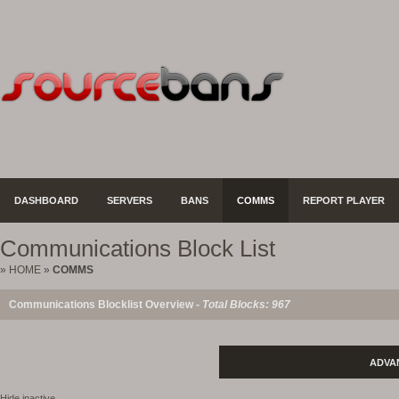
DASHBOARD
SERVERS
BANS
COMMS
REPORT PLAYER
Communications Block List
»
HOME
»
COMMS
Communications Blocklist Overview -
Total Blocks: 967
ADVA
Hide inactive