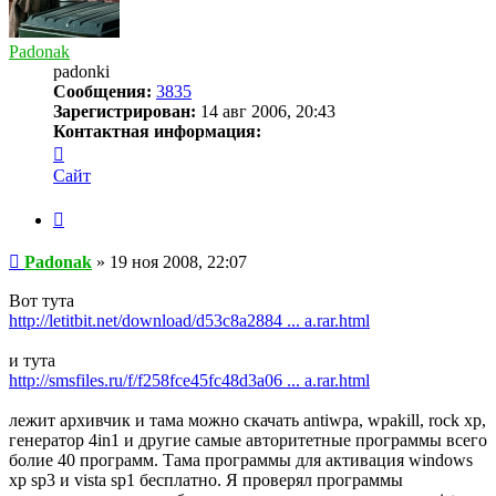
Padonak
padonki
Сообщения:
3835
Зарегистрирован:
14 авг 2006, 20:43
Контактная информация:
Контактная
информация
Сайт
пользователя
Padonak
Цитата
Сообщение
Padonak
»
19 ноя 2008, 22:07
Вот тута
http://letitbit.net/download/d53c8a2884 ... a.rar.html
и тута
http://smsfiles.ru/f/f258fce45fc48d3a06 ... a.rar.html
лежит архивчик и тама можно скачать antiwpa, wpakill, rock xp,
генератор 4in1 и другие самые авторитетные программы всего
болие 40 программ. Тама программы для активация windows
xp sp3 и vista sp1 бесплатно. Я проверял программы