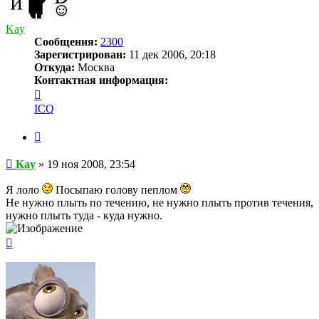
Kay
Сообщения:
2300
Зарегистрирован:
11 дек 2006, 20:18
Откуда:
Москва
Контактная информация:
Контактная
информация
ICQ
пользователя
Kay
Цитата
Сообщение
Kay
»
19 ноя 2008, 23:54
Я лоло
Посыпаю голову пеплом
Не нужно плыть по течению, не нужно плыть против течения,
нужно плыть туда - куда нужно.
Вернуться
к
началу