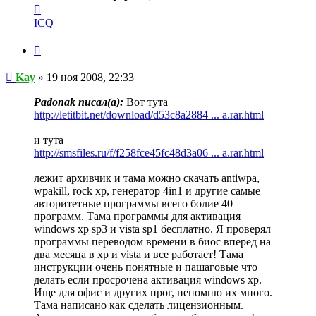
Контактная
информация
ICQ
пользователя
Kay
Цитата
Сообщение
Kay
»
19 ноя 2008, 22:33
Padonak писал(a):
Вот тута
http://letitbit.net/download/d53c8a2884 ... a.rar.html
и тута
http://smsfiles.ru/f/f258fce45fc48d3a06 ... a.rar.html
лежит архивчик и тама можно скачать antiwpa,
wpakill, rock xp, генератор 4in1 и другие самые
авторитетные программы всего болие 40
программ. Тама программы для активация
windows xp sp3 и vista sp1 бесплатно. Я проверял
программы переводом времени в биос вперед на
два месяца в xp и vista и все работает! Тама
инструкции очень понятные и пашаговые что
делать если просрочена активация windows xp.
Ище для офис и других прог, непомню их много.
Тама написано как сделать лицензионным.