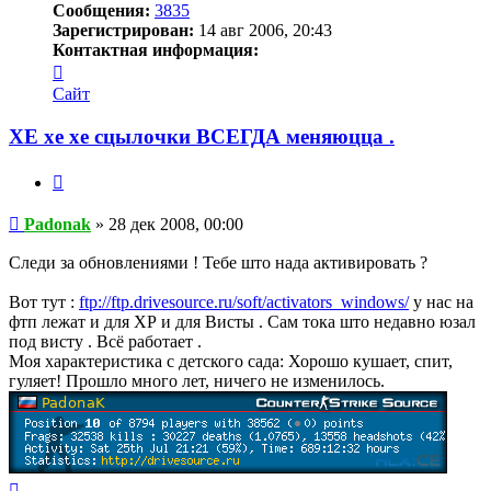
Сообщения:
3835
Зарегистрирован:
14 авг 2006, 20:43
Контактная информация:
Контактная
информация
Сайт
пользователя
Padonak
ХЕ хе хе сцылочки ВСЕГДА меняюцца .
Цитата
Сообщение
Padonak
»
28 дек 2008, 00:00
Следи за обновлениями ! Тебе што нада активировать ?
Вот тут :
ftp://ftp.drivesource.ru/soft/activators_windows/
у нас на
фтп лежат и для ХР и для Висты . Сам тока што недавно юзал
под висту . Всё работает .
Моя характеристика с детского сада: Хорошо кушает, спит,
гуляет! Прошло много лет, ничего не изменилось.
Вернуться