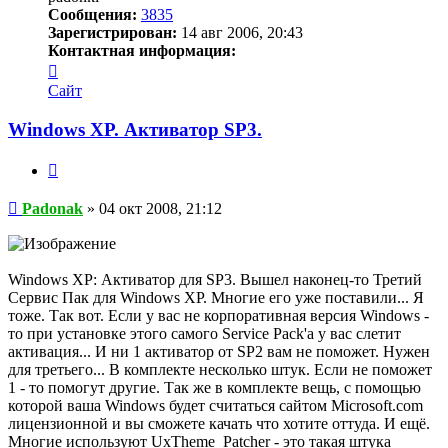
Сообщения:
3835
Зарегистрирован:
14 авг 2006, 20:43
Контактная информация:
Контактная
информация
Сайт
пользователя
Padonak
Windows XP. Активатор SP3.
Цитата
Сообщение
Padonak
»
04 окт 2008, 21:12
Windows XP: Активатор для SP3. Вышел наконец-то Третий
Сервис Пак для Windows XP. Многие его уже поставили... Я
тоже. Так вот. Если у вас не корпоративная версия Windows -
то при установке этого самого Service Pack'а у вас слетит
активация... И ни 1 активатор от SP2 вам не поможет. Нужен
для третьего... В комплекте несколько штук. Если не поможет
1 - то помогут другие. Так же в комплекте вещь, с помощью
которой ваша Windows будет считаться сайтом Microsoft.com
лицензионной и вы сможете качать что хотите оттуда. И ещё.
Многие используют UxTheme_Patcher - это такая штука