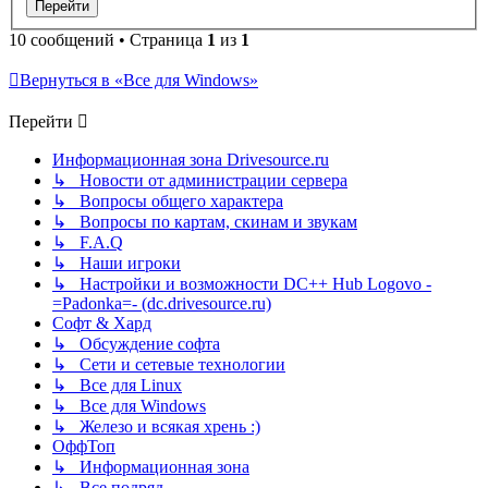
10 сообщений • Страница
1
из
1
Вернуться в «Все для Windows»
Перейти
Информационная зона Drivesource.ru
↳ Новости от администрации сервера
↳ Вопросы общего характера
↳ Вопросы по картам, скинам и звукам
↳ F.A.Q
↳ Наши игроки
↳ Настройки и возможности DC++ Hub Logovo -
=Padonka=- (dc.drivesource.ru)
Софт & Хард
↳ Обсуждение софта
↳ Сети и сетевые технологии
↳ Все для Linux
↳ Все для Windows
↳ Железо и всякая хрень :)
ОффТоп
↳ Информационная зона
↳ Все подряд