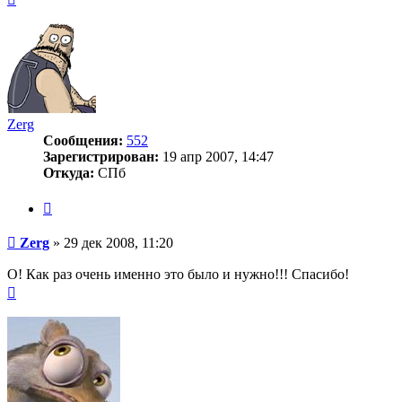
к
началу
Zerg
Сообщения:
552
Зарегистрирован:
19 апр 2007, 14:47
Откуда:
СПб
Цитата
Сообщение
Zerg
»
29 дек 2008, 11:20
О! Как раз очень именно это было и нужно!!! Спасибо!
Вернуться
к
началу