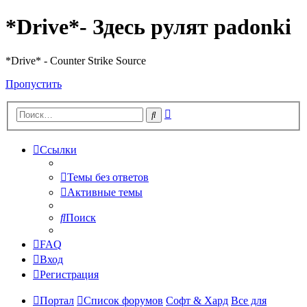
*Drive*- Здесь рулят padonki
*Drive* - Counter Strike Source
Пропустить
Расширенный
Поиск
поиск
Ссылки
Темы без ответов
Активные темы
Поиск
FAQ
Вход
Регистрация
Портал
Список форумов
Софт & Хард
Все для