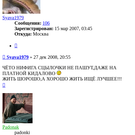
Syava1979
Сообщения:
106
Зарегистрирован:
15 мар 2007, 03:45
Откуда:
Москва
Цитата
Сообщение
Syava1979
»
27 дек 2008, 20:55
ЧЁТО НИФИГА СЦЫЛОЧКИ НЕ ПАШУТ,ДАЖЕ НА
ПЛАТНОЙ КИДАЛОВО
ЖИТЬ ШОРОШО,А ХОРОШО ЖИТЬ ИЩЁ ЛУЧШЕЕ!!!
Вернуться
к
началу
Padonak
padonki