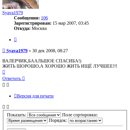
Syava1979
Сообщения:
106
Зарегистрирован:
15 мар 2007, 03:45
Откуда:
Москва
Цитата
Сообщение
Syava1979
»
30 дек 2008, 08:27
ВАЛЕРЧИК,БААЛЬШОЕ СПАСИБА!)
ЖИТЬ ШОРОШО,А ХОРОШО ЖИТЬ ИЩЁ ЛУЧШЕЕ!!!
Вернуться
к
Ответить
началу
Версия для печати
Показать:
Поле сортировки:
Порядок: