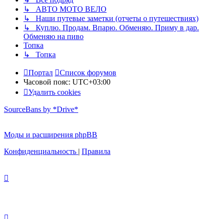
↳ АВТО МОТО ВЕЛО
↳ Наши путевые заметки (отчеты о путешествиях)
↳ Куплю. Продам. Впарю. Обменяю. Приму в дар.
Обменяю на пиво
Топка
↳ Топка
Портал
Список форумов
Часовой пояс:
UTC+03:00
Удалить cookies
SourceBans by *Drive*
Моды и расширения phpBB
Конфиденциальность
|
Правила