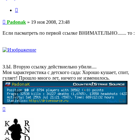
Цитата
Сообщение
Padonak
»
19 ноя 2008, 23:48
Если пасматреть по первой ссылке ВНИМАТЕЛЬНО....... то :
З.Ы. Вторую ссылку действиельно убили....
Моя характеристика с детского сада: Хорошо кушает, спит,
гуляет! Прошло много лет, ничего не изменилось.
Вернуться
к
началу