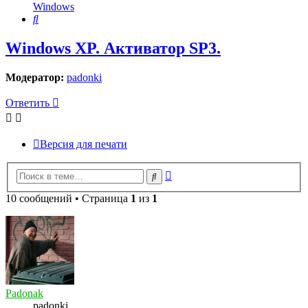
Windows
Поиск
Windows XP. Активатор SP3.
Модератор:
padonki
Ответить
Версия для печати
Расширенный
Поиск
поиск
10 сообщений • Страница
1
из
1
Padonak
padonki