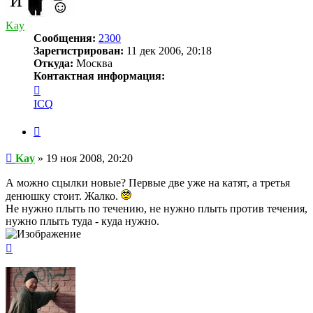
Kay
Сообщения:
2300
Зарегистрирован:
11 дек 2006, 20:18
Откуда:
Москва
Контактная информация:
Контактная
информация
ICQ
пользователя
Kay
Цитата
Сообщение
Kay
»
19 ноя 2008, 20:20
А можно сцылки новые? Первые две уже на катят, а третья
денюшку стоит. Жалко.
Не нужно плыть по течению, не нужно плыть против течения,
нужно плыть туда - куда нужно.
Вернуться
к
началу