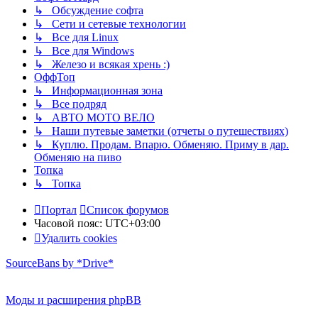
↳ Обсуждение софта
↳ Сети и сетевые технологии
↳ Все для Linux
↳ Все для Windows
↳ Железо и всякая хрень :)
ОффТоп
↳ Информационная зона
↳ Все подряд
↳ АВТО МОТО ВЕЛО
↳ Наши путевые заметки (отчеты о путешествиях)
↳ Куплю. Продам. Впарю. Обменяю. Приму в дар.
Обменяю на пиво
Топка
↳ Топка
Портал
Список форумов
Часовой пояс:
UTC+03:00
Удалить cookies
SourceBans by *Drive*
Моды и расширения phpBB