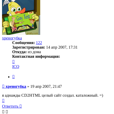
хреногубка
Сообщения:
122
Зарегистрирован:
14 апр 2007, 17:31
Откуда:
из дома
Контактная информация:
Контактная
информация
ICQ
пользователя
хреногубка
Цитата
Сообщение
хреногубка
»
19 апр 2007, 21:47
я аднажды CD2HTML целый сайт создал. каталожный. =)
Вернуться
к
Ответить
началу