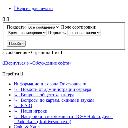
Версия для печати
Показать:
Поле сортировки:
Порядок:
2 сообщения • Страница
1
из
1
Вернуться в «Обсуждение софта»
Перейти
Информационная зона Drivesource.ru
↳ Новости от администрации сервера
↳ Вопросы общего характера
↳ Вопросы по картам, скинам и звукам
↳ F.A.Q
↳ Наши игроки
↳ Настройки и возможности DC++ Hub Logovo -
=Padonka=- (dc.drivesource.ru)
Софт & Хард