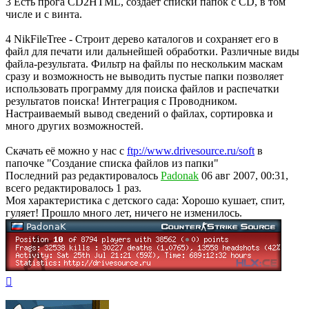
3 Есть прога CD2HTML, создаёт списки папок с CD, в том
числе и с винта.
4 NikFileTree - Строит дерево каталогов и сохраняет его в
файл для печати или дальнейшей обработки. Различные виды
файла-результата. Фильтр на файлы по нескольким маскам
сразу и возможность не выводить пустые папки позволяет
использовать программу для поиска файлов и распечатки
результатов поиска! Интеграция c Проводником.
Настраиваемый вывод сведений о файлах, сортировка и
много других возможностей.
Скачать её можно у нас с
ftp://www.drivesource.ru/soft
в
папочке "Создание списка файлов из папки"
Последний раз редактировалось
Padonak
06 авг 2007, 00:31,
всего редактировалось 1 раз.
Моя характеристика с детского сада: Хорошо кушает, спит,
гуляет! Прошло много лет, ничего не изменилось.
Вернуться
к
началу