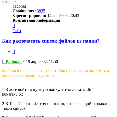
Padonak
padonki
Сообщения:
3835
Зарегистрирован:
14 авг 2006, 20:43
Контактная информация:
Контактная
информация
Сайт
пользователя
Padonak
Как распечатать список файлов из папки?
Цитата
Сообщение
Padonak
»
19 апр 2007, 11:50
Файлов в папке около трехсот. Как их названия впихнуть в
любой тескстовый редактор?
1 В досе войти в нужную папку, затем сказать: dir >
kukareku.txt
2 В Total Commander-е есть плагин, позволяющий создавать
такой список.