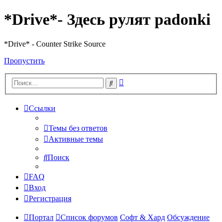
*Drive*- Здесь рулят padonki
*Drive* - Counter Strike Source
Пропустить
Расширенный
Поиск
поиск
Ссылки
Темы без ответов
Активные темы
Поиск
FAQ
Вход
Регистрация
Портал
Список форумов
Софт & Хард
Обсуждение