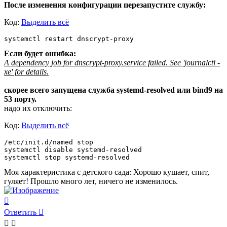
После изменения конфигурации перезапустите службу:
Код:
Выделить всё
systemctl restart dnscrypt-proxy
Если будет ошибка:
A dependency job for dnscrypt-proxy.service failed. See 'journalctl -
xe' for details.
скорее всего запущена служба systemd-resolved или bind9 на
53 порту.
надо их отключить:
Код:
Выделить всё
/etc/init.d/named stop

systemctl disable systemd-resolved

systemctl stop systemd-resolved
Моя характеристика с детского сада: Хорошо кушает, спит,
гуляет! Прошло много лет, ничего не изменилось.
Вернуться
к
Ответить
началу