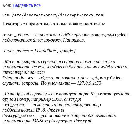
Код:
Выделить всё
vim /etc/dnscrypt-proxy/dnscrypt-proxy.toml
Некоторые параметры, которые можно настроить:
server_names — список имён DNS-серверов, к которым будет
подключаться dnscrypt-proxy. Например,
server_names = ['cloudflare', 'google']
. Можно выбрать серверы из официального списка или
использовать несколько адресов для повышения надёжности.
idroot.usqna.habr.com
listen_addresses — адреса, на которых dnscrypt-proxy будет
слушать запросы. По умолчанию — 127.0.0.1:53
. Если другой сервис уже использует порт 53, можно указать
другой номер, например 5353. dnscry.pt
ipv6_servers — если сеть и интернет-провайдер
поддерживают IPv6. dnscry.pt
dnscrypt_servers — установить в true, чтобы включить
использование DNSCrypt-серверов. dnscry.pt