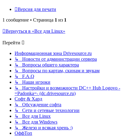
Версия для печати
1 сообщение • Страница
1
из
1
Вернуться в «Все для Linux»
Перейти
Информационная зона Drivesource.ru
↳ Новости от администрации сервера
↳ Вопросы общего характера
↳ Вопросы по картам, скинам и звукам
↳ F.A.Q
↳ Наши игроки
↳ Настройки и возможности DC++ Hub Logovo -
=Padonka=- (dc.drivesource.ru)
Софт & Хард
↳ Обсуждение софта
↳ Сети и сетевые технологии
↳ Все для Linux
↳ Все для Windows
↳ Железо и всякая хрень :)
ОффТоп