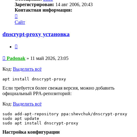
Зарегистрирован:
14 авг 2006, 20:43
Контактная информация:
Контактная
информация
Сайт
пользователя
Padonak
dnscrypt-proxy установка
Цитата
Сообщение
Padonak
»
11 май 2026, 23:05
Код:
Выделить всё
apt install dnscrypt-proxy
Если требуется более свежая версия, можно добавить
официальный PPA-репозиторий:
Код:
Выделить всё
sudo add-apt-repository ppa:shevchuk/dnscrypt-proxy

sudo apt update

sudo apt install dnscrypt-proxy
Настройка конфигурации