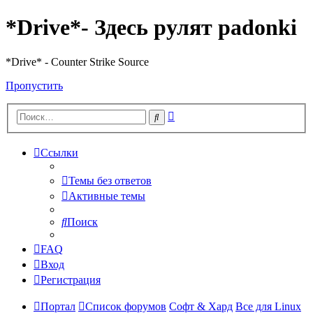
*Drive*- Здесь рулят padonki
*Drive* - Counter Strike Source
Пропустить
Расширенный
Поиск
поиск
Ссылки
Темы без ответов
Активные темы
Поиск
FAQ
Вход
Регистрация
Портал
Список форумов
Софт & Хард
Все для Linux