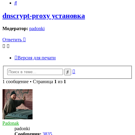
Поиск
dnscrypt-proxy установка
Модератор:
padonki
Ответить
Версия для печати
Расширенный
Поиск
поиск
1 сообщение • Страница
1
из
1
Padonak
padonki
Сообщения:
3835