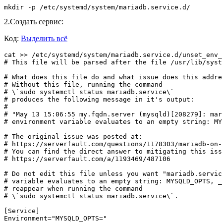
mkdir -p /etc/systemd/system/mariadb.service.d/
2.Создать сервис:
Код:
Выделить всё
cat >> /etc/systemd/system/mariadb.service.d/unset_env_
# This file will be parsed after the file /usr/lib/syst
# What does this file do and what issue does this addre
# Without this file, running the command

# \`sudo systemctl status mariadb.service\`

# produces the following message in it's output:

#

# "May 13 15:06:55 my.fqdn.server (mysqld)[208279]: mar
# environment variable evaluates to an empty string: MY
# The original issue was posted at:

# https://serverfault.com/questions/1178303/mariadb-on-
# You can find the direct answer to mitigating this iss
# https://serverfault.com/a/1193469/487106

# Do not edit this file unless you want "mariadb.servic
# variable evaluates to an empty string: MYSQLD_OPTS, _
# reappear when running the command

# \`sudo systemctl status mariadb.service\`.

[Service]

Environment="MYSQLD_OPTS="
