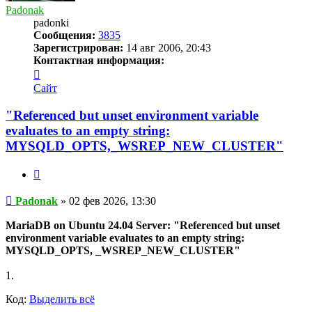
Padonak
padonki
Сообщения:
3835
Зарегистрирован:
14 авг 2006, 20:43
Контактная информация:
Контактная
информация
Сайт
пользователя
Padonak
"Referenced but unset environment variable
evaluates to an empty string:
MYSQLD_OPTS,_WSREP_NEW_CLUSTER"
Цитата
Сообщение
Padonak
»
02 фев 2026, 13:30
MariaDB on Ubuntu 24.04 Server: "Referenced but unset
environment variable evaluates to an empty string:
MYSQLD_OPTS, _WSREP_NEW_CLUSTER"
1.
Код:
Выделить всё