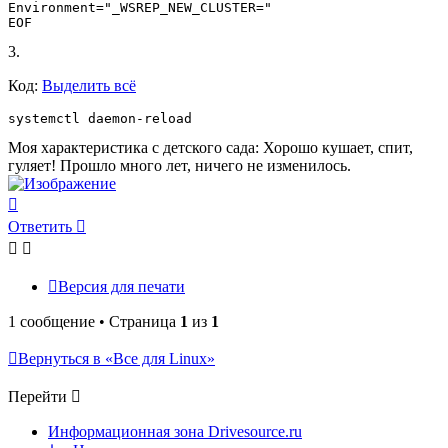
Environment="_WSREP_NEW_CLUSTER="

EOF
3.
Код:
Выделить всё
systemctl daemon-reload
Моя характеристика с детского сада: Хорошо кушает, спит,
гуляет! Прошло много лет, ничего не изменилось.
Вернуться
к
Ответить
началу
Версия для печати
1 сообщение • Страница
1
из
1
Вернуться в «Все для Linux»
Перейти
Информационная зона Drivesource.ru