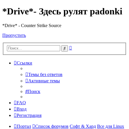
*Drive*- Здесь рулят padonki
*Drive* - Counter Strike Source
Пропустить
Расширенный
Поиск
поиск
Ссылки
Темы без ответов
Активные темы
Поиск
FAQ
Вход
Регистрация
Портал
Список форумов
Софт & Хард
Все для Linux