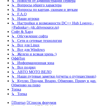
↳ Новости от администрации сервера
↳ Вопросы общего характера
↳ Вопросы по картам, скинам и звукам
↳ F.A.Q
↳ Наши игроки
↳ Настройки и возможности DC++ Hub Logovo -
=Padonka=- (dc.drivesource.ru)
Софт & Хард
↳ Обсуждение софта
↳ Сети и сетевые технологии
↳ Все для Linux
↳ Все для Windows
↳ Железо и всякая хрень :)
ОффТоп
↳ Информационная зона
↳ Все подряд
↳ АВТО МОТО ВЕЛО
↳ Наши путевые заметки (отчеты о путешествиях)
↳ Куплю. Продам. Впарю. Обменяю. Приму в дар.
Обменяю на пиво
Топка
↳ Топка
Портал
Список форумов