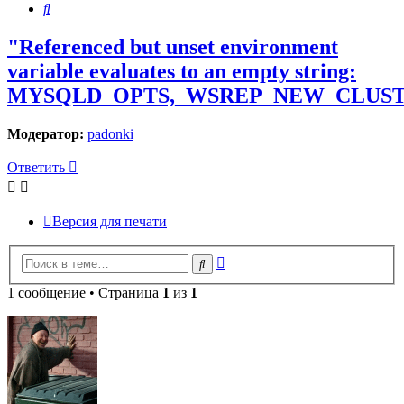
Поиск
"Referenced but unset environment
variable evaluates to an empty string:
MYSQLD_OPTS,_WSREP_NEW_CLUS
Модератор:
padonki
Ответить
Версия для печати
Расширенный
Поиск
поиск
1 сообщение • Страница
1
из
1