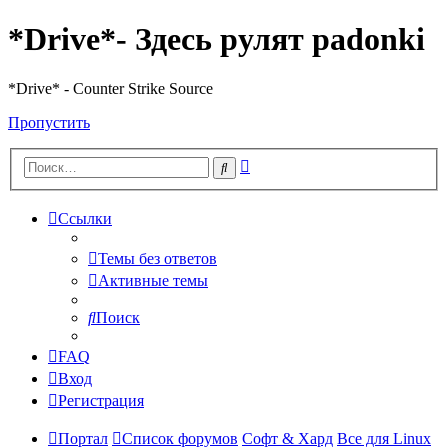
*Drive*- Здесь рулят padonki
*Drive* - Counter Strike Source
Пропустить
Расширенный
Поиск
поиск
Ссылки
Темы без ответов
Активные темы
Поиск
FAQ
Вход
Регистрация
Портал
Список форумов
Софт & Хард
Все для Linux