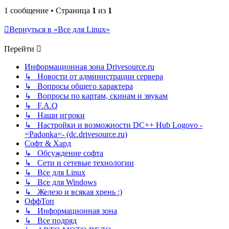
1 сообщение • Страница
1
из
1
Вернуться в «Все для Linux»
Перейти
Информационная зона Drivesource.ru
↳ Новости от администрации сервера
↳ Вопросы общего характера
↳ Вопросы по картам, скинам и звукам
↳ F.A.Q
↳ Наши игроки
↳ Настройки и возможности DC++ Hub Logovo -
=Padonka=- (dc.drivesource.ru)
Софт & Хард
↳ Обсуждение софта
↳ Сети и сетевые технологии
↳ Все для Linux
↳ Все для Windows
↳ Железо и всякая хрень :)
ОффТоп
↳ Информационная зона
↳ Все подряд