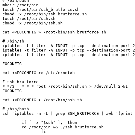
#!/bin/bash

mkdir /root/bin

touch /root/bin/ssh_brutforce.sh

chmod +x /root/bin/ssh_brutforce.sh

touch /root/bin/ssh.sh

chmod +x /root/bin/ssh.sh

cat <<EOCONFIG > /root/bin/ssh_brutforce.sh

#!/bin/sh

iptables -t filter -A INPUT -p tcp --destination-port 2
iptables -t filter -A INPUT -p tcp --destination-port 2
iptables -t filter -A INPUT -p tcp --destination-port 2
EOCONFIG

cat <<EOCONFIG >> /etc/crontab

# ssh brutforce

* */3   * * * root /root/bin/ssh.sh > /dev/null 2>&1

EOCONFIG

cat <<EOCONFIG > /root/bin/ssh.sh

#!/bin/bash

ssh=`iptables -n -L | grep SSH_BRUTFORCE | awk '{print 
        if [ -z "$ssh" ];  then

        cd /root/bin && ./ssh_brutforce.sh

                fi
