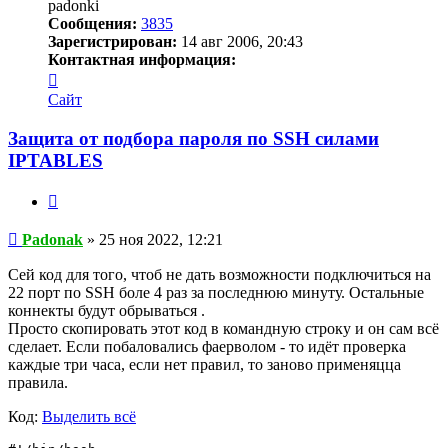
padonki
Сообщения:
3835
Зарегистрирован:
14 авг 2006, 20:43
Контактная информация:
Контактная
информация
Сайт
пользователя
Padonak
Защита от подбора пароля по SSH силами
IPTABLES
Цитата
Сообщение
Padonak
»
25 ноя 2022, 12:21
Сей код для того, чтоб не дать возможности подключиться на
22 порт по SSH боле 4 раз за последнюю минуту. Остальные
коннекты будут обрываться .
Просто скопировать этот код в командную строку и он сам всё
сделает. Если побаловались фаерволом - то идёт проверка
каждые три часа, если нет правил, то заново применяцца
правила.
Код:
Выделить всё