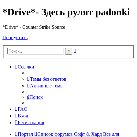
*Drive*- Здесь рулят padonki
*Drive* - Counter Strike Source
Пропустить
Расширенный
Поиск
поиск
Ссылки
Темы без ответов
Активные темы
Поиск
FAQ
Вход
Регистрация
Портал
Список форумов
Софт & Хард
Все для