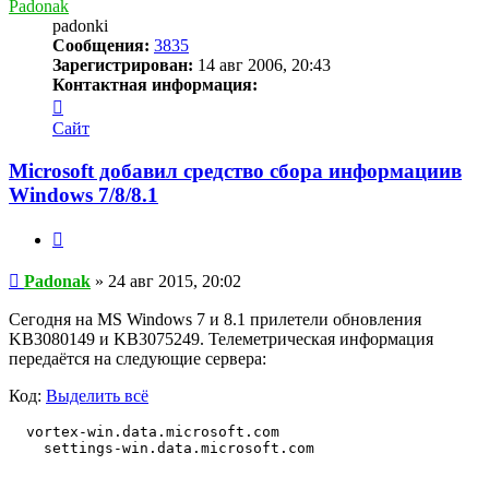
Padonak
padonki
Сообщения:
3835
Зарегистрирован:
14 авг 2006, 20:43
Контактная информация:
Контактная
информация
Сайт
пользователя
Padonak
Microsoft добавил средство сбора информациив
Windows 7/8/8.1
Цитата
Сообщение
Padonak
»
24 авг 2015, 20:02
Сегодня на MS Windows 7 и 8.1 прилетели обновления
KB3080149 и KB3075249. Телеметрическая информация
передаётся на следующие сервера:
Код:
Выделить всё
  vortex-win.data.microsoft.com

    settings-win.data.microsoft.com