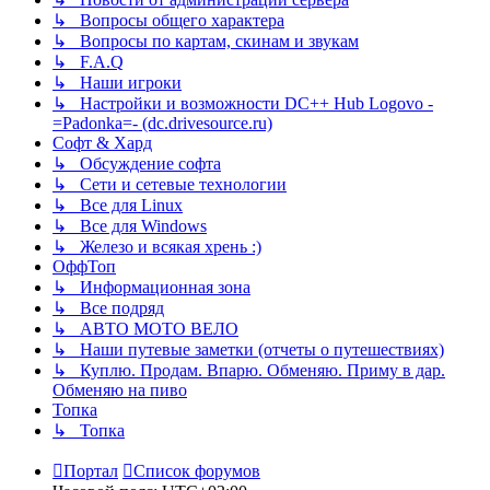
↳ Вопросы общего характера
↳ Вопросы по картам, скинам и звукам
↳ F.A.Q
↳ Наши игроки
↳ Настройки и возможности DC++ Hub Logovo -
=Padonka=- (dc.drivesource.ru)
Софт & Хард
↳ Обсуждение софта
↳ Сети и сетевые технологии
↳ Все для Linux
↳ Все для Windows
↳ Железо и всякая хрень :)
ОффТоп
↳ Информационная зона
↳ Все подряд
↳ АВТО МОТО ВЕЛО
↳ Наши путевые заметки (отчеты о путешествиях)
↳ Куплю. Продам. Впарю. Обменяю. Приму в дар.
Обменяю на пиво
Топка
↳ Топка
Портал
Список форумов