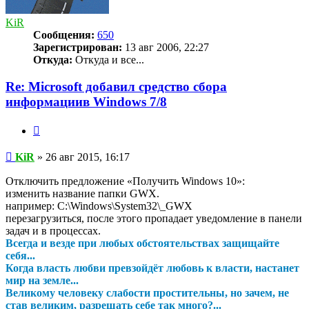
KiR
Сообщения:
650
Зарегистрирован:
13 авг 2006, 22:27
Откуда:
Откуда и все...
Re: Microsoft добавил средство сбора
информациив Windows 7/8
Цитата
Сообщение
KiR
»
26 авг 2015, 16:17
Отключить предложение «Получить Windows 10»:
изменить название папки GWX.
например: C:\Windows\System32\_GWX
перезагрузиться, после этого пропадает уведомление в панели
задач и в процессах.
Всегда и везде при любых обстоятельствах защищайте
себя...
Когда власть любви превзойдёт любовь к власти, настанет
мир на земле...
Великому человеку слабости простительны, но зачем, не
став великим, разрешать себе так много?...