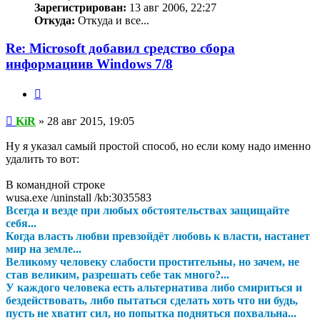
Зарегистрирован:
13 авг 2006, 22:27
Откуда:
Откуда и все...
Re: Microsoft добавил средство сбора
информациив Windows 7/8
Цитата
Сообщение
KiR
»
28 авг 2015, 19:05
Ну я указал самый простой способ, но если кому надо именно
удалить то вот:
В командной строке
wusa.exe /uninstall /kb:3035583
Всегда и везде при любых обстоятельствах защищайте
себя...
Когда власть любви превзойдёт любовь к власти, настанет
мир на земле...
Великому человеку слабости простительны, но зачем, не
став великим, разрешать себе так много?...
У каждого человека есть альтернатива либо смириться и
бездействовать, либо пытаться сделать хоть что ни будь,
пусть не хватит сил, но попытка подняться похвальна...