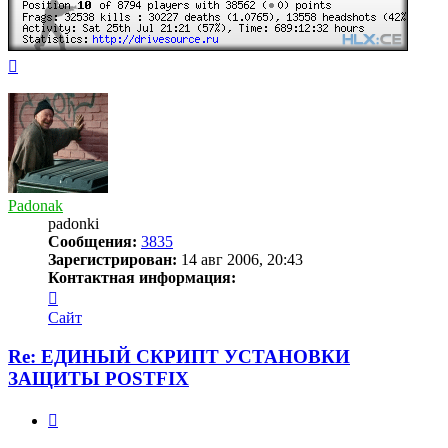
Вернуться
к
началу
Padonak
padonki
Сообщения:
3835
Зарегистрирован:
14 авг 2006, 20:43
Контактная информация:
Контактная
информация
Сайт
пользователя
Padonak
Re: ЕДИНЫЙ СКРИПТ УСТАНОВКИ
ЗАЩИТЫ POSTFIX
Цитата