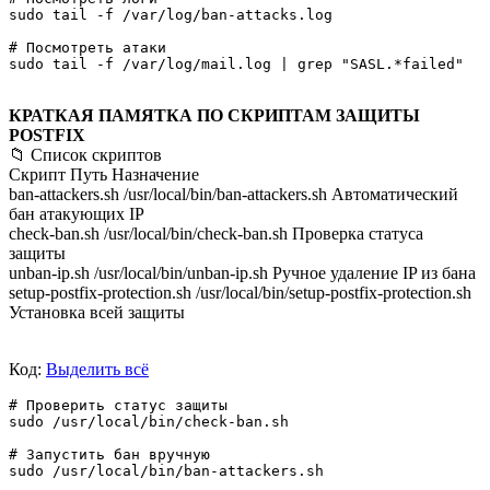
sudo tail -f /var/log/ban-attacks.log

# Посмотреть атаки

КРАТКАЯ ПАМЯТКА ПО СКРИПТАМ ЗАЩИТЫ
POSTFIX
📁 Список скриптов
Скрипт Путь Назначение
ban-attackers.sh /usr/local/bin/ban-attackers.sh Автоматический
бан атакующих IP
check-ban.sh /usr/local/bin/check-ban.sh Проверка статуса
защиты
unban-ip.sh /usr/local/bin/unban-ip.sh Ручное удаление IP из бана
setup-postfix-protection.sh /usr/local/bin/setup-postfix-protection.sh
Установка всей защиты
Код:
Выделить всё
# Проверить статус защиты

sudo /usr/local/bin/check-ban.sh

# Запустить бан вручную

sudo /usr/local/bin/ban-attackers.sh
