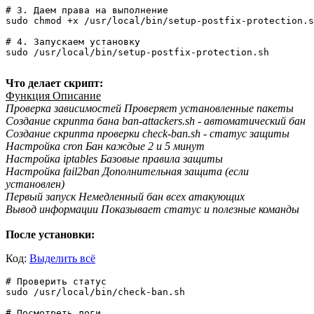
# 3. Даем права на выполнение

sudo chmod +x /usr/local/bin/setup-postfix-protection.s
# 4. Запускаем установку

sudo /usr/local/bin/setup-postfix-protection.sh

Что делает скрипт:
Функция Описание
Проверка зависимостей Проверяет установленные пакеты
Создание скрипта бана ban-attackers.sh - автоматический бан
Создание скрипта проверки check-ban.sh - статус защиты
Настройка cron Бан каждые 2 и 5 минут
Настройка iptables Базовые правила защиты
Настройка fail2ban Дополнительная защита (если
установлен)
Первый запуск Немедленный бан всех атакующих
Вывод информации Показывает статус и полезные команды
После установки:
Код:
Выделить всё
# Проверить статус

sudo /usr/local/bin/check-ban.sh

# Посмотреть логи
