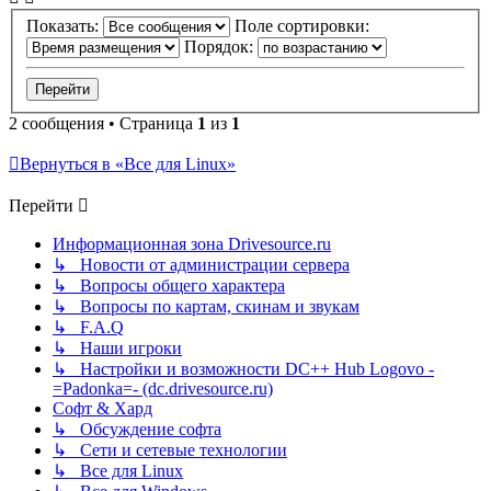
Показать:
Поле сортировки:
Порядок:
2 сообщения • Страница
1
из
1
Вернуться в «Все для Linux»
Перейти
Информационная зона Drivesource.ru
↳ Новости от администрации сервера
↳ Вопросы общего характера
↳ Вопросы по картам, скинам и звукам
↳ F.A.Q
↳ Наши игроки
↳ Настройки и возможности DC++ Hub Logovo -
=Padonka=- (dc.drivesource.ru)
Софт & Хард
↳ Обсуждение софта
↳ Сети и сетевые технологии
↳ Все для Linux