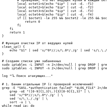
        # Проверяем, что нет ведущих нулей и каждый окт
        local octet1=$(echo "$ip" | cut -d. -f1)

        local octet2=$(echo "$ip" | cut -d. -f2)

        local octet3=$(echo "$ip" | cut -d. -f3)

        local octet4=$(echo "$ip" | cut -d. -f4)

        if [[ $octet1 -le 255 && $octet2 -le 255 && $oc
            return 0

        fi

    fi

    return 1

}

# Функция очистки IP от ведущих нулей

clean_ip() {

    echo "$1" | sed 's/^0*//;s/\.0*/./g' | sed 's/\.\./
}

# Создаем списки уже забаненных

sudo iptables -L INPUT -n 2>/dev/null | grep DROP | gre
sudo iptables -L INPUT -n 2>/dev/null | grep DROP | gre
log "🔍 Поиск атакующих..."

# 1. Баним отдельные IP (с проверкой исключений)

grep -E "SASL.*authentication failed" "$LOG_FILE" 2>/de
    grep -oE "([0-9]{1,3}\.){3}[0-9]{1,3}" | \

    sed 's/^0*//;s/\.0*/./g' | \

    sed 's/\.\././g' | \

    sort -u | \

while read ip; do
