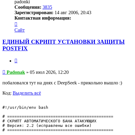
padonki
Сообщения:
3835
Зарегистрирован:
14 авг 2006, 20:43
Контактная информация:
Контактная
информация
Сайт
пользователя
Padonak
ЕДИНЫЙ СКРИПТ УСТАНОВКИ ЗАЩИТЫ
POSTFIX
Цитата
Сообщение
Padonak
»
05 июл 2026, 12:20
побаловался тут на днях с DeepSeek - прикольно вышло :)
Код:
Выделить всё
#!/usr/bin/env bash

# ============================================

# СКРИПТ АВТОМАТИЧЕСКОГО БАНА АТАКУЮЩИХ

# Версия: 2.2 (исправлены все ошибки)

# ============================================
