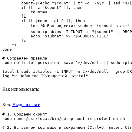
        count=$(echo "$count" | tr -d '\n\r' | sed 's/[
        if [[ -z "$count" ]]; then

            count=0

        fi

        if [[ $count -gt 3 ]]; then

            log "🔒 Бан подсети: $subnet ($count атак)"

            sudo iptables -I INPUT -s "$subnet" -j DROP
            echo "$subnet" >> "$SUBNETS_FILE"

        fi

    fi

done

# Сохраняем правила

sudo netfilter-persistent save 2>/dev/null || sudo ipta
total=$(sudo iptables -L INPUT -n 2>/dev/null | grep DR
log "✅ Забанено IP/подсетей: $total"

Как использовать:
Код:
Выделить всё
# 1. Создаем скрипт

sudo nano /usr/local/bin/setup-postfix-protection.sh

# 2. Вставляем код выше и сохраняем (Ctrl+O, Enter, Ctr