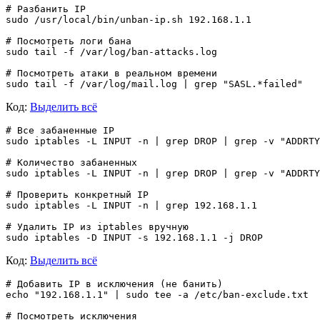
# Разбанить IP

sudo /usr/local/bin/unban-ip.sh 192.168.1.1

# Посмотреть логи бана

sudo tail -f /var/log/ban-attacks.log

# Посмотреть атаки в реальном времени

Код:
Выделить всё
# Все забаненные IP

sudo iptables -L INPUT -n | grep DROP | grep -v "ADDRTY
# Количество забаненных

sudo iptables -L INPUT -n | grep DROP | grep -v "ADDRTY
# Проверить конкретный IP

sudo iptables -L INPUT -n | grep 192.168.1.1

# Удалить IP из iptables вручную

Код:
Выделить всё
# Добавить IP в исключения (не банить)

echo "192.168.1.1" | sudo tee -a /etc/ban-exclude.txt

# Посмотреть исключения
