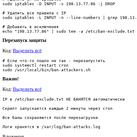
sudo iptables -D INPUT -s 198.13.77.86 -j DROP

# Удалить все правила с IP

sudo iptables -L INPUT -n --line-numbers | grep 198.13.
# Добавить в исключения

Перезапуск защиты
Код:
Выделить всё
# Если что-то пошло не так - перезапустить

sudo systemctl restart cron

Важно!
Код:
Выделить всё
IP в /etc/ban-exclude.txt НЕ БАНЯТСЯ автоматически

Скрипт запускается каждые 2 минуты через cron

Все баны сохраняются после перезагрузки

Вложения