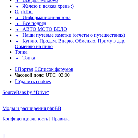
↳ Все для Windows
↳ Железо и всякая хрень :)
ОффТоп
↳ Информационная зона
↳ Все подряд
↳ АВТО МОТО ВЕЛО
↳ Наши путевые заметки (отчеты о путешествиях)
↳ Куплю. Продам. Впарю. Обменяю. Приму в дар.
Обменяю на пиво
Топка
↳ Топка
Портал
Список форумов
Часовой пояс:
UTC+03:00
Удалить cookies
SourceBans by *Drive*
Моды и расширения phpBB
Конфиденциальность
|
Правила