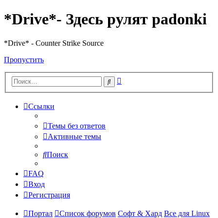
*Drive*- Здесь рулят padonki
*Drive* - Counter Strike Source
Пропустить
Расширенный
Поиск
поиск
Ссылки
Темы без ответов
Активные темы
Поиск
FAQ
Вход
Регистрация
Портал
Список форумов
Софт & Хард
Все для Linux