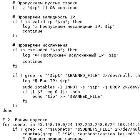
    # Пропускаем пустые строки

    [[ -z "$ip" ]] && continue

    # Проверяем валидность IP

    if ! is_valid_ip "$ip"; then

        log "⚠️ Пропускаем невалидный IP: $ip"

        continue

    fi

    # Проверяем исключения

    if is_excluded "$ip"; then

        log "⏭️ Пропускаем исключенный IP: $ip"

        continue

    fi

    if ! grep -q "^$ip$" "$BANNED_FILE" 2>/dev/null; th
        log "🔒 Бан IP: $ip"

        sudo iptables -I INPUT -s "$ip" -j DROP 2>/dev/
        if [[ $? -eq 0 ]]; then

            echo "$ip" >> "$BANNED_FILE"

        fi

    fi

done

# 2. Баним подсети

for subnet in 45.148.10.0/24 192.253.248.0/24 103.141.1
    if ! grep -q "^$subnet$" "$SUBNETS_FILE" 2>/dev/nul
        count=$(grep -E "SASL.*authentication failed" "
        # Убираем лишние символы
