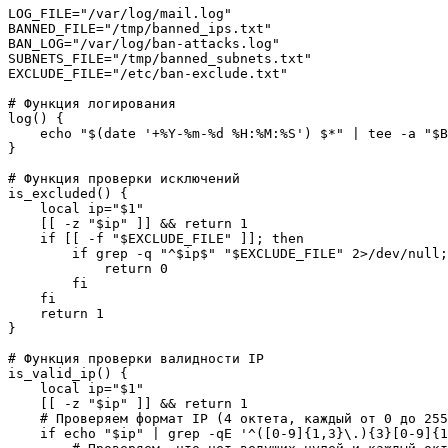
LOG_FILE="/var/log/mail.log"

BANNED_FILE="/tmp/banned_ips.txt"

BAN_LOG="/var/log/ban-attacks.log"

SUBNETS_FILE="/tmp/banned_subnets.txt"

EXCLUDE_FILE="/etc/ban-exclude.txt"

# Функция логирования

log() {

    echo "$(date '+%Y-%m-%d %H:%M:%S') $*" | tee -a "$B
}

# Функция проверки исключений

is_excluded() {

    local ip="$1"

    [[ -z "$ip" ]] && return 1

    if [[ -f "$EXCLUDE_FILE" ]]; then

        if grep -q "^$ip$" "$EXCLUDE_FILE" 2>/dev/null;
            return 0

        fi

    fi

    return 1

}

# Функция проверки валидности IP

is_valid_ip() {

    local ip="$1"

    [[ -z "$ip" ]] && return 1

    # Проверяем формат IP (4 октета, каждый от 0 до 255
    if echo "$ip" | grep -qE '^([0-9]{1,3}\.){3}[0-9]{1