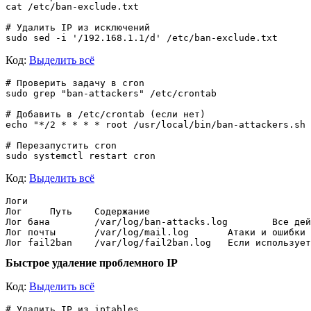
cat /etc/ban-exclude.txt

# Удалить IP из исключений

Код:
Выделить всё
# Проверить задачу в cron

sudo grep "ban-attackers" /etc/crontab

# Добавить в /etc/crontab (если нет)

echo "*/2 * * * * root /usr/local/bin/ban-attackers.sh 
# Перезапустить cron

Код:
Выделить всё
Логи

Лог	Путь	Содержание

Лог бана	/var/log/ban-attacks.log	Все действия скрипта бана

Лог почты	/var/log/mail.log	Атаки и ошибки Postfix

Быстрое удаление проблемного IP
Код:
Выделить всё
# Удалить IP из iptables
