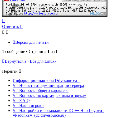
Вернуться
к
Ответить
началу
Версия для печати
1 сообщение • Страница
1
из
1
Вернуться в «Все для Linux»
Перейти
Информационная зона Drivesource.ru
↳ Новости от администрации сервера
↳ Вопросы общего характера
↳ Вопросы по картам, скинам и звукам
↳ F.A.Q
↳ Наши игроки
↳ Настройки и возможности DC++ Hub Logovo -
=Padonka=- (dc.drivesource.ru)