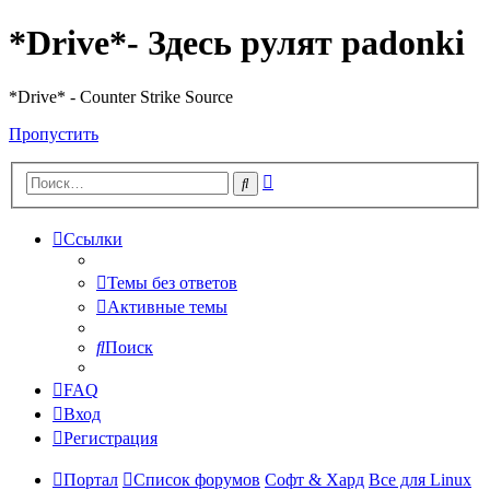
*Drive*- Здесь рулят padonki
*Drive* - Counter Strike Source
Пропустить
Расширенный
Поиск
поиск
Ссылки
Темы без ответов
Активные темы
Поиск
FAQ
Вход
Регистрация
Портал
Список форумов
Софт & Хард
Все для Linux