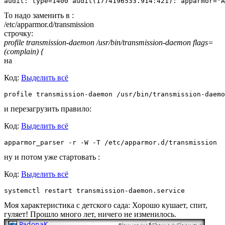
audit: type=1400 audit(1774196533.914:421): apparmor="A
То надо заменить в :
/etc/apparmor.d/transmission
строчку:
profile transmission-daemon /usr/bin/transmission-daemon flags=
(complain) {
на
Код:
Выделить всё
profile transmission-daemon /usr/bin/transmission-daemo
и перезагрузить правило:
Код:
Выделить всё
apparmor_parser -r -W -T /etc/apparmor.d/transmission
ну и потом уже стартовать :
Код:
Выделить всё
systemctl restart transmission-daemon.service
Моя характеристика с детского сада: Хорошо кушает, спит,
гуляет! Прошло много лет, ничего не изменилось.