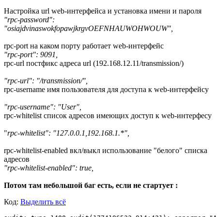
Настройка url web-интерфейса и установка имени и пароля
"rpc-password":
"osiajdvinaswokfopawjkrgvOEFNHAUWOHWOUW",
rpc-port на каком порту работает web-интерфейс
"rpc-port": 9091,
rpc-url постфикс адреса url (192.168.12.11/transmission/)
"rpc-url": "/transmission/",
rpc-username имя пользователя для доступа к web-интерфейсу
"rpc-username": "User",
rpc-whitelist список адресов имеющих доступ к web-интерфесу
"
rpc-whitelist": "127.0.0.1,192.168.1.*",
rpc-whitelist-enabled вкл/выкл использование "белого" списка
адресов
"rpc-whitelist-enabled": true,
Потом там небольшой баг есть, если не стартует :
Код:
Выделить всё