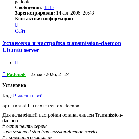
padonki
Сообщения:
3835
Зарегистрирован:
14 авг 2006, 20:43
Контактная информация:
Контактная
информация
Сайт
пользователя
Padonak
Установка и настройка transmission-daemon
Ubuntu server
Цитата
Сообщение
Padonak
»
22 мар 2026, 21:24
Установка
Код:
Выделить всё
apt install transmission-daemon
Для дальнейшей настройки останавливаем Transmission-
daemon
# остановить сервис
sudo systemctl stop transmission-daemon.service
# проверить состояние