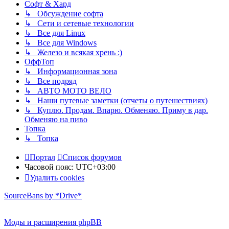
Софт & Хард
↳ Обсуждение софта
↳ Сети и сетевые технологии
↳ Все для Linux
↳ Все для Windows
↳ Железо и всякая хрень :)
ОффТоп
↳ Информационная зона
↳ Все подряд
↳ АВТО МОТО ВЕЛО
↳ Наши путевые заметки (отчеты о путешествиях)
↳ Куплю. Продам. Впарю. Обменяю. Приму в дар.
Обменяю на пиво
Топка
↳ Топка
Портал
Список форумов
Часовой пояс:
UTC+03:00
Удалить cookies
SourceBans by *Drive*
Моды и расширения phpBB