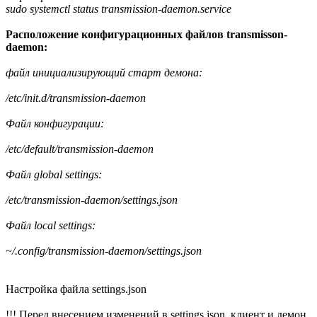
sudo systemctl status transmission-daemon.service
Расположение конфигурационных файлов transmisson-
daemon:
файл инициализирующий старт демона:
/etc/init.d/transmission-daemon
Файл конфигурации:
/etc/default/transmission-daemon
Файл global settings:
/etc/transmission-daemon/settings.json
Файл local settings:
~/.config/transmission-daemon/settings.json
Настройка файла settings.json
!!! Перед внесением изменений в settings.json, клиент и демон