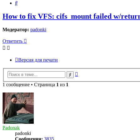
Поиск
How to fix VFS: cifs_mount failed w/retur
Модератор:
padonki
Ответить
Версия для печати
Расширенный
Поиск
поиск
1 сообщение • Страница
1
из
1
Padonak
padonki
Сообщения:
3835