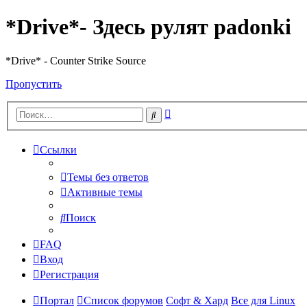
*Drive*- Здесь рулят padonki
*Drive* - Counter Strike Source
Пропустить
Расширенный
Поиск
поиск
Ссылки
Темы без ответов
Активные темы
Поиск
FAQ
Вход
Регистрация
Портал
Список форумов
Софт & Хард
Все для Linux