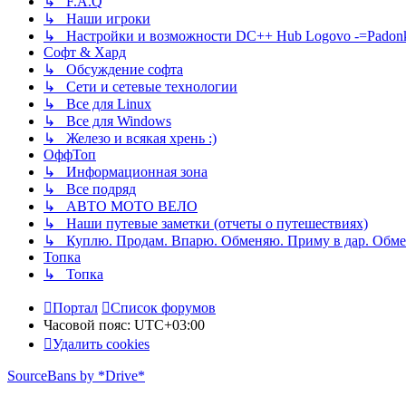
↳ F.A.Q
↳ Наши игроки
↳ Настройки и возможности DC++ Hub Logovo -=Padonka=-
Софт & Хард
↳ Обсуждение софта
↳ Сети и сетевые технологии
↳ Все для Linux
↳ Все для Windows
↳ Железо и всякая хрень :)
ОффТоп
↳ Информационная зона
↳ Все подряд
↳ АВТО МОТО ВЕЛО
↳ Наши путевые заметки (отчеты о путешествиях)
↳ Куплю. Продам. Впарю. Обменяю. Приму в дар. Обме
Топка
↳ Топка
Портал
Список форумов
Часовой пояс:
UTC+03:00
Удалить cookies
SourceBans by *Drive*