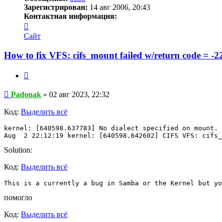
Зарегистрирован:
14 авг 2006, 20:43
Контактная информация:
Контактная
информация
Сайт
пользователя
Padonak
How to fix VFS: cifs_mount failed w/return code = -2
Цитата
Сообщение
Padonak
»
02 авг 2023, 22:32
Код:
Выделить всё
kernel: [640598.637783] No dialect specified on mount. 
Solution:
Код:
Выделить всё
This is a currently a bug in Samba or the Kernel but yo
помогло
Код:
Выделить всё