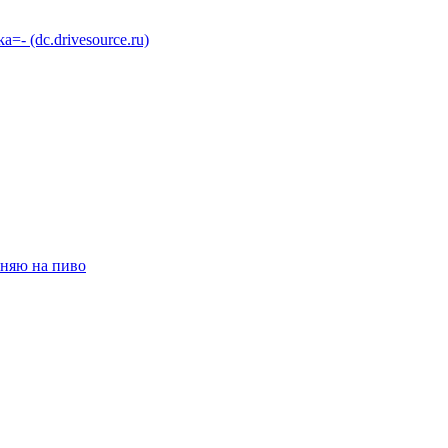
 (dc.drivesource.ru)
няю на пиво