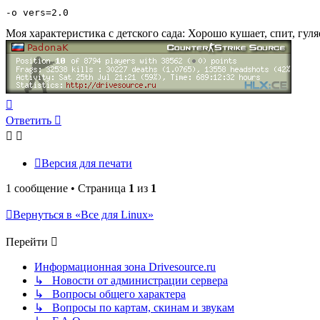
-o vers=2.0
Моя характеристика с детского сада: Хорошо кушает, спит, гул
Вернуться
к
Ответить
началу
Версия для печати
1 сообщение • Страница
1
из
1
Вернуться в «Все для Linux»
Перейти
Информационная зона Drivesource.ru
↳ Новости от администрации сервера
↳ Вопросы общего характера
↳ Вопросы по картам, скинам и звукам