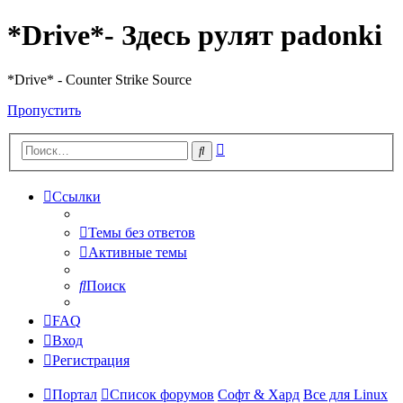
*Drive*- Здесь рулят padonki
*Drive* - Counter Strike Source
Пропустить
Расширенный
Поиск
поиск
Ссылки
Темы без ответов
Активные темы
Поиск
FAQ
Вход
Регистрация
Портал
Список форумов
Софт & Хард
Все для Linux