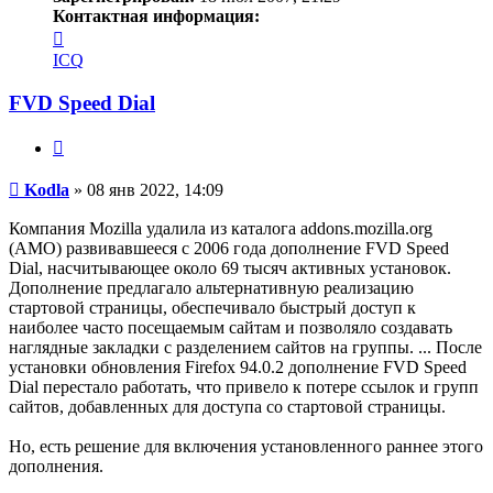
Контактная информация:
Контактная
информация
ICQ
пользователя
Kodla
FVD Speed Dial
Цитата
Сообщение
Kodla
»
08 янв 2022, 14:09
Компания Mozilla удалила из каталога addons.mozilla.org
(AMO) развивавшееся с 2006 года дополнение FVD Speed
Dial, насчитывающее около 69 тысяч активных установок.
Дополнение предлагало альтернативную реализацию
стартовой страницы, обеспечивало быстрый доступ к
наиболее часто посещаемым сайтам и позволяло создавать
наглядные закладки с разделением сайтов на группы. ... После
установки обновления Firefox 94.0.2 дополнение FVD Speed
Dial перестало работать, что привело к потере ссылок и групп
сайтов, добавленных для доступа со стартовой страницы.
Но, есть решение для включения установленного раннее этого
дополнения.