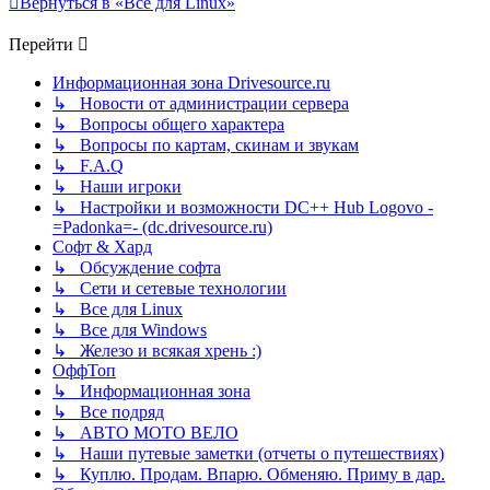
Вернуться в «Все для Linux»
Перейти
Информационная зона Drivesource.ru
↳ Новости от администрации сервера
↳ Вопросы общего характера
↳ Вопросы по картам, скинам и звукам
↳ F.A.Q
↳ Наши игроки
↳ Настройки и возможности DC++ Hub Logovo -
=Padonka=- (dc.drivesource.ru)
Софт & Хард
↳ Обсуждение софта
↳ Сети и сетевые технологии
↳ Все для Linux
↳ Все для Windows
↳ Железо и всякая хрень :)
ОффТоп
↳ Информационная зона
↳ Все подряд
↳ АВТО МОТО ВЕЛО
↳ Наши путевые заметки (отчеты о путешествиях)
↳ Куплю. Продам. Впарю. Обменяю. Приму в дар.