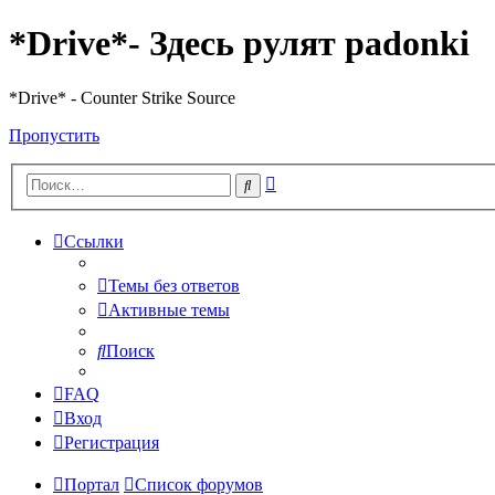
*Drive*- Здесь рулят padonki
*Drive* - Counter Strike Source
Пропустить
Расширенный
Поиск
поиск
Ссылки
Темы без ответов
Активные темы
Поиск
FAQ
Вход
Регистрация
Портал
Список форумов