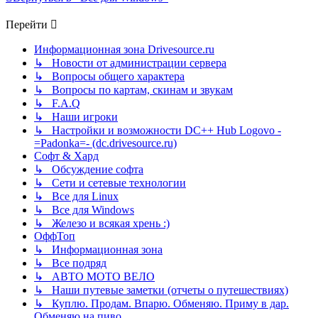
Перейти
Информационная зона Drivesource.ru
↳ Новости от администрации сервера
↳ Вопросы общего характера
↳ Вопросы по картам, скинам и звукам
↳ F.A.Q
↳ Наши игроки
↳ Настройки и возможности DC++ Hub Logovo -
=Padonka=- (dc.drivesource.ru)
Софт & Хард
↳ Обсуждение софта
↳ Сети и сетевые технологии
↳ Все для Linux
↳ Все для Windows
↳ Железо и всякая хрень :)
ОффТоп
↳ Информационная зона
↳ Все подряд
↳ АВТО МОТО ВЕЛО
↳ Наши путевые заметки (отчеты о путешествиях)
↳ Куплю. Продам. Впарю. Обменяю. Приму в дар.
Обменяю на пиво