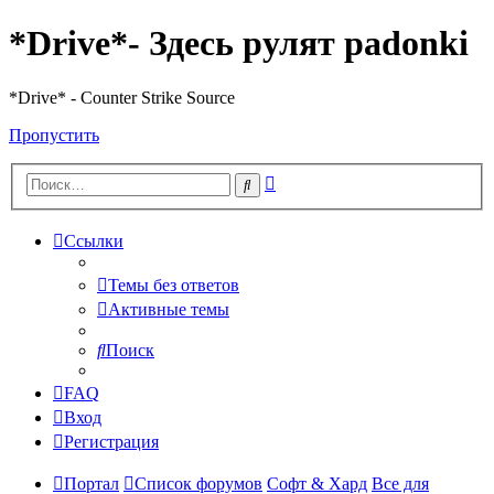
*Drive*- Здесь рулят padonki
*Drive* - Counter Strike Source
Пропустить
Расширенный
Поиск
поиск
Ссылки
Темы без ответов
Активные темы
Поиск
FAQ
Вход
Регистрация
Портал
Список форумов
Софт & Хард
Все для