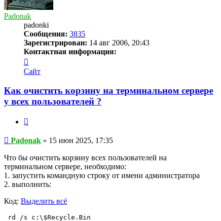
Padonak
padonki
Сообщения:
3835
Зарегистрирован:
14 авг 2006, 20:43
Контактная информация:
Контактная
информация
Сайт
пользователя
Padonak
Как очистить корзину на терминальном сервере
у всех пользователей ?
Цитата
Сообщение
Padonak
»
15 июн 2025, 17:35
Что бы очистить корзину всех пользователей на
терминальном сервере, необходимо:
1. запустить командную строку от имени администратора
2. выполнить:
Код:
Выделить всё
 rd /s c:\$Recycle.Bin