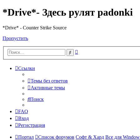
*Drive*- Здесь рулят padonki
*Drive* - Counter Strike Source
Пропустить
Расширенный
Поиск
поиск
Ссылки
Темы без ответов
Активные темы
Поиск
FAQ
Вход
Регистрация
Портал
Список форумов
Софт & Хард
Все для Window