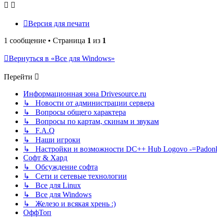
Версия для печати
1 сообщение • Страница
1
из
1
Вернуться в «Все для Windows»
Перейти
Информационная зона Drivesource.ru
↳ Новости от администрации сервера
↳ Вопросы общего характера
↳ Вопросы по картам, скинам и звукам
↳ F.A.Q
↳ Наши игроки
↳ Настройки и возможности DC++ Hub Logovo -=Padonka=-
Софт & Хард
↳ Обсуждение софта
↳ Сети и сетевые технологии
↳ Все для Linux
↳ Все для Windows
↳ Железо и всякая хрень :)
ОффТоп