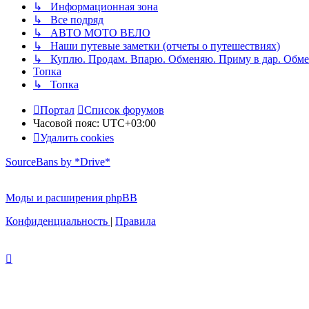
↳ Информационная зона
↳ Все подряд
↳ АВТО МОТО ВЕЛО
↳ Наши путевые заметки (отчеты о путешествиях)
↳ Куплю. Продам. Впарю. Обменяю. Приму в дар. Обме
Топка
↳ Топка
Портал
Список форумов
Часовой пояс:
UTC+03:00
Удалить cookies
SourceBans by *Drive*
Моды и расширения phpBB
Конфиденциальность
|
Правила