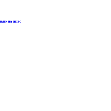
няю на пиво