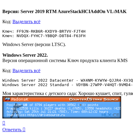
Версия: Server 2019 RTM AzureStackHCIAddOn VL:MAK
Код:
Выделить всё
Ключ: FF9JN-RKB6R-KXDY9-BRTVV-FJT4H

Ключ: NVDQX-FYHC7-YBBQP-D8T84-F63FH
Windows Server (версии LTSC).
Windows Server 2022.
Версия операционной системы Ключ продукта клиента KMS
Код:
Выделить всё
Windows Server 2022 Datacenter - WX4NM-KYWYW-QJJR4-XV3Q
Windows Server 2022 Standard - VDYBN-27WPP-V4HQT-9VMD4-
Моя характеристика с детского сада: Хорошо кушает, спит, гул
Вернуться
к
Ответить
началу