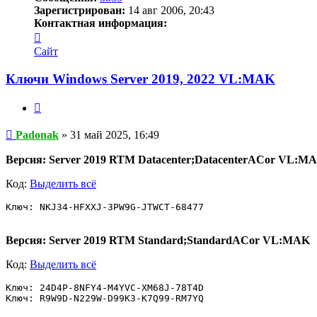
Зарегистрирован:
14 авг 2006, 20:43
Контактная информация:
Контактная
информация
Сайт
пользователя
Padonak
Ключи Windows Server 2019, 2022 VL:MAK⁠⁠
Цитата
Сообщение
Padonak
»
31 май 2025, 16:49
Версия: Server 2019 RTM Datacenter;DatacenterACor VL:M
Код:
Выделить всё
Ключ: NKJ34-HFXXJ-3PW9G-JTWCT-68477
Версия: Server 2019 RTM Standard;StandardACor VL:MAK
Код:
Выделить всё
Ключ: 24D4P-8NFY4-M4YVC-XM68J-78T4D

Ключ: R9W9D-N229W-D99K3-K7Q99-RM7YQ