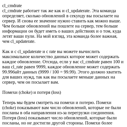
cl_cmdrate
cl_cmdrate работает так же как и cl_updaterate. Эта команда
определяет, сколько обновлений в секунду вы посылаете на
сервер. И снова ее значение нужно ставить как можно выше.
Чем больше обновлений вы пошлете на сервер, тем больше
информации он будет иметь о ваших действиях и о том, куда
летят ваши пули. На мой взгляд, эта команда более важная,
чем cl_updaterate.
Как и с cl_updaterate и с rate вы можете вычислить
максимальное количество данных которое может содержать
каждое обновление. Отсюда, если у вас cl_cmdrate равен 100 и
ваш cl_rate равен 9999, каждое обновление может содержать
99.99байт данных (9999 / 100 = 99.99). Этого должно хватить
для ваших нужд, так как вы посылаете меньше данных на
сервер, чем он посылает вам.
Помехи (choke) и потеря (loss)
Теперь мы будем смотреть на помехи и потерю. Помехи
(choke) показывают вам число обновлений, которые не были
посланы в оба направления из-за перегрузки соединения.
Потеря (loss) показывает число обновлений, которые были
посланы, но не достигли другой стороны. Помехи более