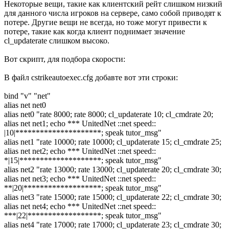
Некоторые вещи, такие как клиентский рейт слишком низкий
для данного числа игроков на сервере, само собой приводят к
потере. Другие вещи не всегда, но тоже могут привести к
потере, такие как когда клиент поднимает значение
cl_updaterate слишком высоко.
Вот скрипт, для подбора скорости:
В файл cstrikeautoexec.cfg добавте вот эти строки:
bind "v" "net"
alias net net0
alias net0 "rate 8000; rate 8000; cl_updaterate 10; cl_cmdrate 20;
alias net net1; echo *** UnitedNet ::net speed::
|10|*********************; speak tutor_msg"
alias net1 "rate 10000; rate 10000; cl_updaterate 15; cl_cmdrate 25;
alias net net2; echo *** UnitedNet ::net speed::
*|15|********************; speak tutor_msg"
alias net2 "rate 13000; rate 13000; cl_updaterate 20; cl_cmdrate 30;
alias net net3; echo *** UnitedNet ::net speed::
**|20|*******************; speak tutor_msg"
alias net3 "rate 15000; rate 15000; cl_updaterate 22; cl_cmdrate 30;
alias net net4; echo *** UnitedNet ::net speed::
***|22|******************; speak tutor_msg"
alias net4 "rate 17000; rate 17000; cl_updaterate 23; cl_cmdrate 30;