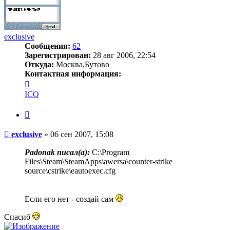
exclusive
Сообщения:
62
Зарегистрирован:
28 авг 2006, 22:54
Откуда:
Москва,Бутово
Контактная информация:
Контактная
информация
ICQ
пользователя
exclusive
Цитата
Сообщение
exclusive
»
06 сен 2007, 15:08
Padonak писал(a):
C:\Program
Files\Steam\SteamApps\awersa\counter-strike
source\cstrike\eautoexec.cfg
Если его нет - создай сам
Спасиб