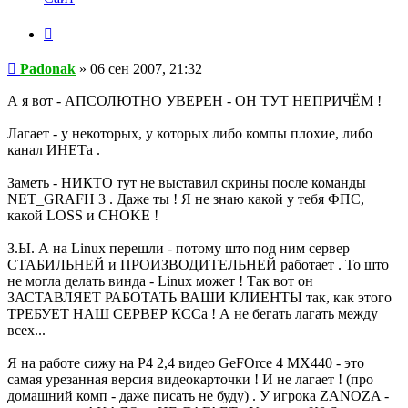
пользователя
Padonak
Цитата
Сообщение
Padonak
»
06 сен 2007, 21:32
А я вот - АПСОЛЮТНО УВЕРЕН - ОН ТУТ НЕПРИЧЁМ !
Лагает - у некоторых, у которых либо компы плохие, либо
канал ИНЕТа .
Заметь - НИКТО тут не выставил скрины после команды
NET_GRAFH 3 . Даже ты ! Я не знаю какой у тебя ФПС,
какой LOSS и CHOKE !
З.Ы. А на Linux перешли - потому што под ним сервер
СТАБИЛЬНЕЙ и ПРОИЗВОДИТЕЛЬНЕЙ работает . То што
не могла делать винда - Linux может ! Так вот он
ЗАСТАВЛЯЕТ РАБОТАТЬ ВАШИ КЛИЕНТЫ так, как этого
ТРЕБУЕТ НАШ СЕРВЕР КССа ! А не бегать лагать между
всех...
Я на работе сижу на Р4 2,4 видео GeFOrce 4 MX440 - это
самая урезанная версия видеокарточки ! И не лагает ! (про
домашний комп - даже писать не буду) . У игрока ZANOZA -