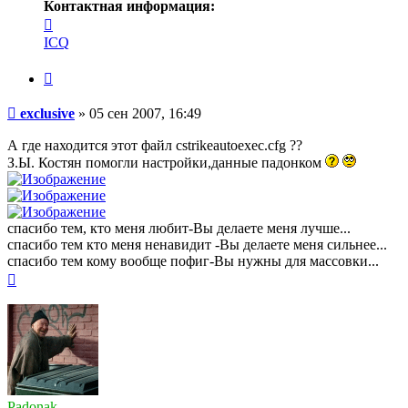
Контактная информация:
Контактная
информация
ICQ
пользователя
exclusive
Цитата
Сообщение
exclusive
»
05 сен 2007, 16:49
А где находится этот файл cstrikeautoexec.cfg ??
З.Ы. Костян помогли настройки,данные падонком
спасибо тем, кто меня любит-Вы делаете меня лучше...
спасибо тем кто меня ненавидит -Вы делаете меня сильнее...
спасибо тем кому вообще пофиг-Вы нужны для массовки...
Вернуться
к
началу
Padonak