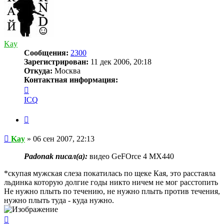
Kay
Сообщения:
2300
Зарегистрирован:
11 дек 2006, 20:18
Откуда:
Москва
Контактная информация:
Контактная
информация
ICQ
пользователя
Kay
Цитата
Сообщение
Kay
»
06 сен 2007, 22:13
Padonak писал(a):
видео GeFOrce 4 MX440
*скупая мужская слеза покатилась по щеке Кая, это расстаяла
льдинка которую долгие годы никто ничем не мог расстопить
Не нужно плыть по течению, не нужно плыть против течения,
нужно плыть туда - куда нужно.
Вернуться