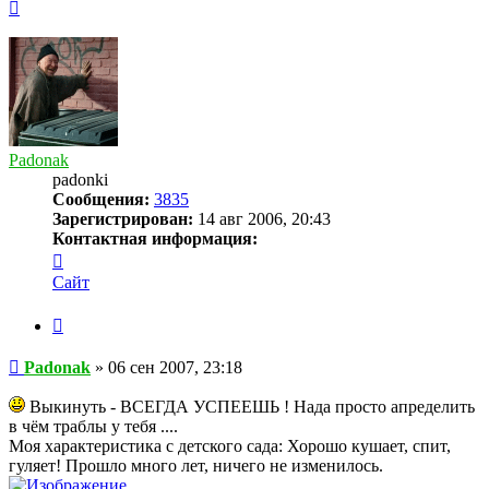
Вернуться
к
началу
Padonak
padonki
Сообщения:
3835
Зарегистрирован:
14 авг 2006, 20:43
Контактная информация:
Контактная
информация
Сайт
пользователя
Padonak
Цитата
Сообщение
Padonak
»
06 сен 2007, 23:18
Выкинуть - ВСЕГДА УСПЕЕШЬ ! Нада просто апределить
в чём траблы у тебя ....
Моя характеристика с детского сада: Хорошо кушает, спит,
гуляет! Прошло много лет, ничего не изменилось.