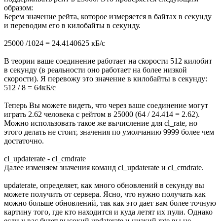
образом:
Берем значение рейта, которое измеряется в байтах в секунду
и переводим его в килобайты в секунду.
25000 /1024 = 24.4140625 кБ/с
В теории ваше соединение работает на скорости 512 килобит
в секунду (в реальности оно работает на более низкой
скорости). Я перевожу это значение в килобайты в секунду:
512 / 8 = 64кБ/с
Теперь Вы можете видеть, что через ваше соединение могут
играть 2.62 человека с рейтом в 25000 (64 / 24.414 = 2.62).
Можно использовать такое же вычисление для cl_rate, но
этого делать не стоит, значения по умолчанию 9999 более чем
достаточно.
cl_updaterate - cl_cmdrate
Далее изменяем значения команд cl_updaterate и cl_cmdrate.
updaterate, определяет, как много обновлений в секунду вы
можете получить от сервера. Ясно, что нужно получать как
можно больше обновлений, так как это дает вам более точную
картину того, где кто находится и куда летят их пули. Однако
если у вас будет высокий updaterate и низкий rate вы не