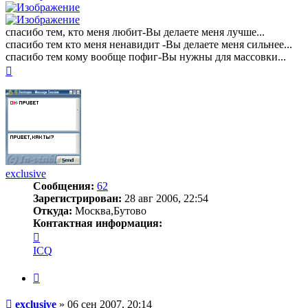
спасибо тем, кто меня любит-Вы делаете меня лучше...
спасибо тем кто меня ненавидит -Вы делаете меня сильнее...
спасибо тем кому вообще пофиг-Вы нужны для массовки...
Вернуться
к
началу
exclusive
Сообщения:
62
Зарегистрирован:
28 авг 2006, 22:54
Откуда:
Москва,Бутово
Контактная информация:
Контактная
информация
ICQ
пользователя
exclusive
Цитата
Сообщение
exclusive
»
06 сен 2007, 20:14