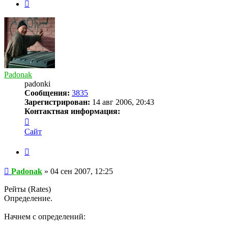
След.
Padonak
padonki
Сообщения:
3835
Зарегистрирован:
14 авг 2006, 20:43
Контактная информация:
Контактная
информация
Сайт
пользователя
Padonak
Цитата
Сообщение
Padonak
»
04 сен 2007, 12:25
Рейты (Rates)
Определение.
Начнем с определений: