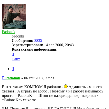
к
началу
Padonak
padonki
Сообщения:
3835
Зарегистрирован:
14 авг 2006, 20:43
Контактная информация:
Контактная
информация
Сайт
пользователя
Padonak
Цитата
Сообщение
Padonak
»
06 сен 2007, 22:23
Вот за таким КОМПОМ Я работаю .
Админить - мне его
хватает . А играть не асобо . Поэтому я на работе называюсь
просто -=PadonaK=- . Штоп не пазорицца под <падонки> -
=PadonaK=- хе хе хе
З.Ы. Поэтому Я и гаварю - НЕ ЛАГАЕТ !!!!! На работе правда