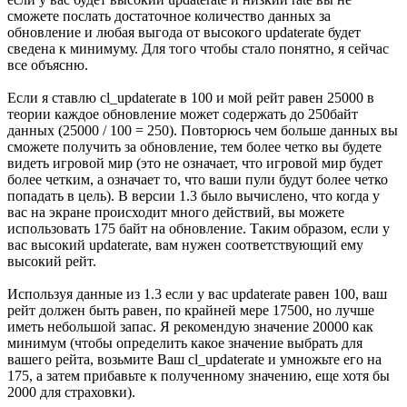
сможете послать достаточное количество данных за
обновление и любая выгода от высокого updaterate будет
сведена к минимуму. Для того чтобы стало понятно, я сейчас
все объясню.
Если я ставлю cl_updaterate в 100 и мой рейт равен 25000 в
теории каждое обновление может содержать до 250байт
данных (25000 / 100 = 250). Повторюсь чем больше данных вы
сможете получить за обновление, тем более четко вы будете
видеть игровой мир (это не означает, что игровой мир будет
более четким, а означает то, что ваши пули будут более четко
попадать в цель). В версии 1.3 было вычислено, что когда у
вас на экране происходит много действий, вы можете
использовать 175 байт на обновление. Таким образом, если у
вас высокий updaterate, вам нужен соответствующий ему
высокий рейт.
Используя данные из 1.3 если у вас updaterate равен 100, ваш
рейт должен быть равен, по крайней мере 17500, но лучше
иметь небольшой запас. Я рекомендую значение 20000 как
минимум (чтобы определить какое значение выбрать для
вашего рейта, возьмите Ваш cl_updaterate и умножьте его на
175, а затем прибавьте к полученному значению, еще хотя бы
2000 для страховки).