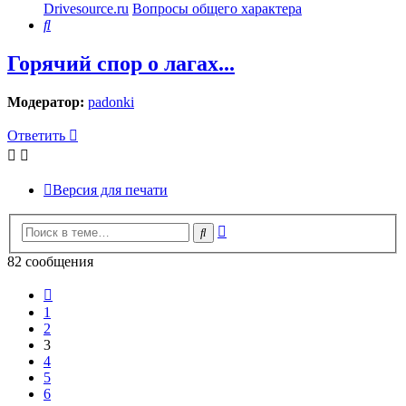
Drivesource.ru
Вопросы общего характера
Поиск
Горячий спор о лагах...
Модератор:
padonki
Ответить
Версия для печати
Расширенный
Поиск
поиск
82 сообщения
Пред.
1
2
3
4
5
6