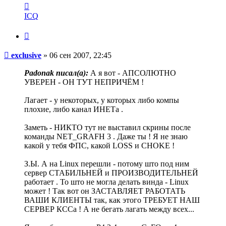
Контактная
информация
ICQ
пользователя
exclusive
Цитата
Сообщение
exclusive
»
06 сен 2007, 22:45
Padonak писал(a):
А я вот - АПСОЛЮТНО
УВЕРЕН - ОН ТУТ НЕПРИЧЁМ !
Лагает - у некоторых, у которых либо компы
плохие, либо канал ИНЕТа .
Заметь - НИКТО тут не выставил скрины после
команды NET_GRAFH 3 . Даже ты ! Я не знаю
какой у тебя ФПС, какой LOSS и CHOKE !
З.Ы. А на Linux перешли - потому што под ним
сервер СТАБИЛЬНЕЙ и ПРОИЗВОДИТЕЛЬНЕЙ
работает . То што не могла делать винда - Linux
может ! Так вот он ЗАСТАВЛЯЕТ РАБОТАТЬ
ВАШИ КЛИЕНТЫ так, как этого ТРЕБУЕТ НАШ
СЕРВЕР КССа ! А не бегать лагать между всех...