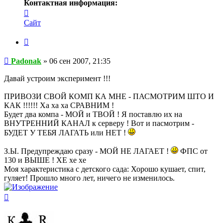
Контактная информация:
Контактная
информация
Сайт
пользователя
Padonak
Цитата
Сообщение
Padonak
»
06 сен 2007, 21:35
Давай устроим эксперимент !!!
ПРИВОЗИ СВОЙ КОМП КА МНЕ - ПАСМОТРИМ ШТО И
КАК !!!!!! Ха ха ха СРАВНИМ !
Будет два компа - МОЙ и ТВОЙ ! Я поставлю их на
ВНУТРЕННИЙ КАНАЛ к серверу ! Вот и пасмотрим -
БУДЕТ У ТЕБЯ ЛАГАТЬ или НЕТ !
З.Ы. Предупреждаю сразу - МОЙ НЕ ЛАГАЕТ !
ФПС от
130 и ВЫШЕ ! ХЕ хе хе
Моя характеристика с детского сада: Хорошо кушает, спит,
гуляет! Прошло много лет, ничего не изменилось.
Вернуться
к
началу