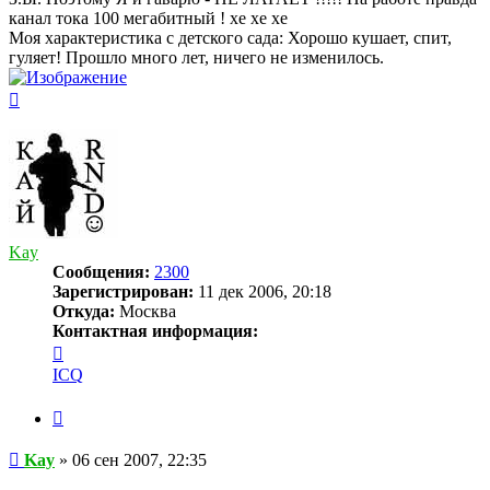
канал тока 100 мегабитный ! хе хе хе
Моя характеристика с детского сада: Хорошо кушает, спит,
гуляет! Прошло много лет, ничего не изменилось.
Вернуться
к
началу
Kay
Сообщения:
2300
Зарегистрирован:
11 дек 2006, 20:18
Откуда:
Москва
Контактная информация:
Контактная
информация
ICQ
пользователя
Kay
Цитата
Сообщение
Kay
»
06 сен 2007, 22:35