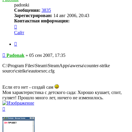
padonki
Сообщения:
3835
Зарегистрирован:
14 авг 2006, 20:43
Контактная информация:
Контактная
информация
Сайт
пользователя
Padonak
Цитата
Сообщение
Padonak
»
05 сен 2007, 17:35
C:\Program Files\Steam\SteamApps\awersa\counter-strike
source\cstrike\eautoexec.cfg
Если его нет - создай сам
Моя характеристика с детского сада: Хорошо кушает, спит,
гуляет! Прошло много лет, ничего не изменилось.
Вернуться
к
началу