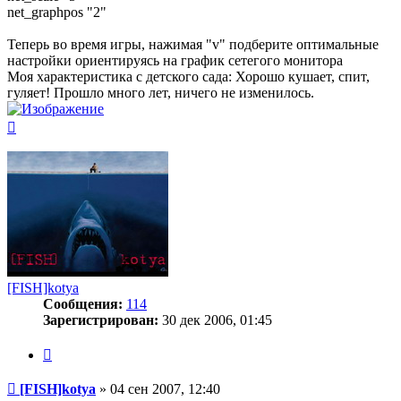
net_graphpos "2"
Теперь во время игры, нажимая "v" подберите оптимальные
настройки ориентируясь на график сетегого монитора
Моя характеристика с детского сада: Хорошо кушает, спит,
гуляет! Прошло много лет, ничего не изменилось.
Вернуться
к
началу
[FISH]kotya
Сообщения:
114
Зарегистрирован:
30 дек 2006, 01:45
Цитата
Сообщение
[FISH]kotya
»
04 сен 2007, 12:40