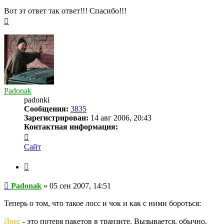
Вот эт ответ так ответ!!! Спасибо!!!
Вернуться
к
началу
Padonak
padonki
Сообщения:
3835
Зарегистрирован:
14 авг 2006, 20:43
Контактная информация:
Контактная
информация
Сайт
пользователя
Padonak
Цитата
Сообщение
Padonak
»
05 сен 2007, 14:51
Теперь о том, что такое лосс и чок и как с ними бороться:
Лосс
- это потеря пакетов в транзите. Вызывается, обычно,