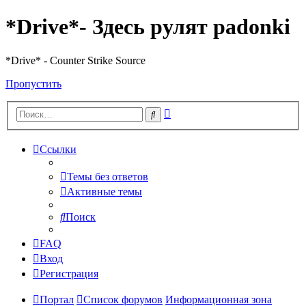
*Drive*- Здесь рулят padonki
*Drive* - Counter Strike Source
Пропустить
Расширенный
Поиск
поиск
Ссылки
Темы без ответов
Активные темы
Поиск
FAQ
Вход
Регистрация
Портал
Список форумов
Информационная зона