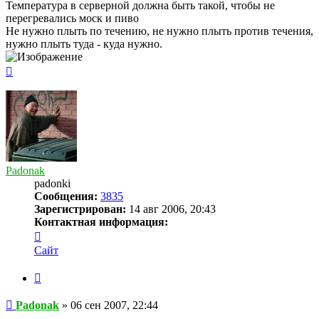
Температура в серверной должна быть такой, чтобы не
перегревались моск и пиво
Не нужно плыть по течению, не нужно плыть против течения,
нужно плыть туда - куда нужно.
Вернуться
к
началу
Padonak
padonki
Сообщения:
3835
Зарегистрирован:
14 авг 2006, 20:43
Контактная информация:
Контактная
информация
Сайт
пользователя
Padonak
Цитата
Сообщение
Padonak
»
06 сен 2007, 22:44