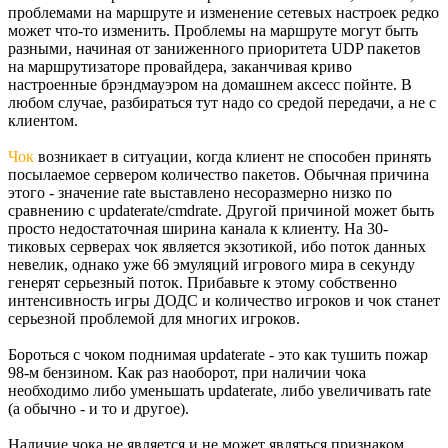
проблемами на маршруте и изменение сетевых настроек редко
может что-то изменить. Проблемы на маршруте могут быть
разными, начиная от заниженного приоритета UDP пакетов
на маршрутизаторе провайдера, заканчивая криво
настроенные брэндмауэром на домашнем аксесс пойнте. В
любом случае, разбираться тут надо со средой передачи, а не с
клиентом.
Чок
возникает в ситуации, когда клиент не способен принять
посылаемое сервером количество пакетов. Обычная причина
этого - значение rate выставлено несоразмерно низко по
сравнению с updaterate/cmdrate. Другой причиной может быть
просто недостаточная ширина канала к клиенту. На 30-
тиковых серверах чок является экзотикой, ибо поток данных
невелик, однако уже 66 эмуляций игрового мира в секунду
генерят серьезный поток. Прибавьте к этому собственно
интенсивность игры ДОДС и количество игроков и чок станет
серьезной проблемой для многих игроков.
Бороться с чоком поднимая updaterate - это как тушить пожар
98-м бензином. Как раз наоборот, при наличии чока
необходимо либо уменьшать updaterate, либо увеличивать rate
(а обычно - и то и другое).
Наличие чока не является и не может являться признаком