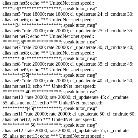
alias net net5; echo *** UnitedNet ::net speed::
****|23|*****************; speak tutor_msg"
alias net5 "rate 18000; rate 18000; cl_updaterate 24; cl_cmdrate 30;
alias net net6; echo *** UnitedNet ::net speed::
*****|24|****************; speak tutor_msg"
alias net6 "rate 20000; rate 20000; cl_updaterate 25; cl_cmdrate 35;
alias net net7; echo *** UnitedNet ::net speed::
******|25|***************; speak tutor_msg"
alias net7 "rate 20000; rate 20000; cl_updaterate 30; cl_cmdrate 40;
alias net net8; echo *** UnitedNet ::net speed::
*******|30|**************; speak tutor_msg"
alias net8 "rate 20000; rate 20000; cl_updaterate 35; cl_cmdrate 45;
alias net net9; echo *** UnitedNet ::net speed::
********|35|*************; speak tutor_msg"
alias net9 "rate 20000; rate 20000; cl_updaterate 40; cl_cmdrate 50;
alias net net10; echo *** UnitedNet ::net speed::
*********|40|************; speak tutor_msg"
alias net10 "rate 20000; rate 20000; cl_updaterate 45; cl_cmdrate
55; alias net net11; echo *** UnitedNet ::net speed::
**********|45|***********; speak tutor_msg"
alias net11 "rate 20000; rate 20000; cl_updaterate 50; cl_cmdrate 60;
alias net net12; echo *** UnitedNet ::net speed::
***********|50|**********; speak tutor_msg"
alias net12 "rate 20000; rate 20000; cl_updaterate 55; cl_cmdrate
65; alias net net13; echo *** UnitedNet ::net speed::