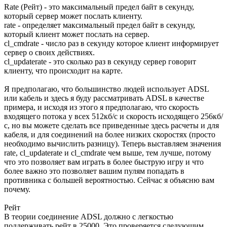
Rate (Рейт) - это максимальный предел байт в секунду,
который сервер может послать клиенту.
rate - определяет максимальный предел байт в секунду,
который клиент может послать на сервер.
cl_cmdrate - число раз в секунду которое клиент информирует
сервер о своих действиях.
cl_updaterate - это сколько раз в секунду сервер говорит
клиенту, что происходит на карте.
Я предполагаю, что большинство людей использует ADSL
или кабель и здесь я буду рассматривать ADSL в качестве
примера, и исходя из этого я предполагаю, что скорость
входящего потока у всех 512кб/с и скорость исходящего 256кб/
с, но вы можете сделать все приведенные здесь расчеты и для
кабеля, и для соединений на более низких скоростях (просто
необходимо вычислить разницу). Теперь выставляем значения
rate, cl_updaterate и cl_cmdrate чем выше, тем лучше, потому
что это позволяет вам играть в более быструю игру и что
более важно это позволяет вашим пулям попадать в
противника с большей вероятностью. Сейчас я объясню вам
почему.
Рейт
В теории соединение ADSL должно с легкостью
поддерживать рейт в 25000. Это проверяется следующим