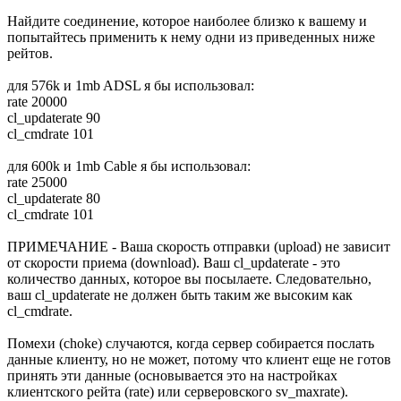
Найдите соединение, которое наиболее близко к вашему и
попытайтесь применить к нему одни из приведенных ниже
рейтов.
для 576k и 1mb ADSL я бы использовал:
rate 20000
cl_updaterate 90
cl_cmdrate 101
для 600k и 1mb Cable я бы использовал:
rate 25000
cl_updaterate 80
cl_cmdrate 101
ПРИМЕЧАНИЕ - Ваша скорость отправки (upload) не зависит
от скорости приема (download). Ваш cl_updaterate - это
количество данных, которое вы посылаете. Следовательно,
ваш cl_updaterate не должен быть таким же высоким как
cl_cmdrate.
Помехи (сhoke) случаются, когда сервер собирается послать
данные клиенту, но не может, потому что клиент еще не готов
принять эти данные (основывается это на настройках
клиентского рейта (rate) или серверовского sv_maxrate).