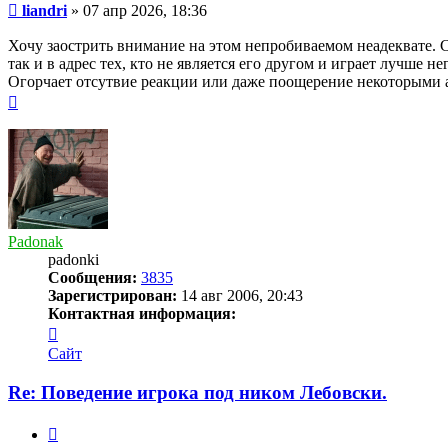
Сообщение
liandri
»
07 апр 2026, 18:36
Хочу заострить внимание на этом непробиваемом неадеквате. Ск
так и в адрес тех, кто не является его другом и играет лучше 
Огорчает отсутвие реакции или даже поощерение некоторыми а
Вернуться
к
началу
Padonak
padonki
Сообщения:
3835
Зарегистрирован:
14 авг 2006, 20:43
Контактная информация:
Контактная
информация
Сайт
пользователя
Padonak
Re: Поведение игрока под ником Лебовски.
Цитата