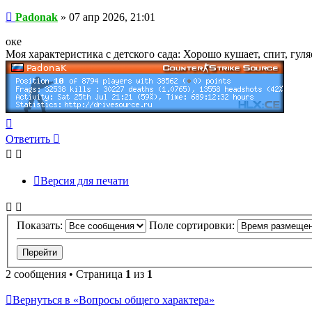
Сообщение
Padonak
»
07 апр 2026, 21:01
оке
Моя характеристика с детского сада: Хорошо кушает, спит, гул
Вернуться
к
Ответить
началу
Версия для печати
Показать:
Поле сортировки:
2 сообщения • Страница
1
из
1
Вернуться в «Вопросы общего характера»