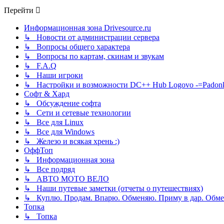
Перейти
Информационная зона Drivesource.ru
↳ Новости от администрации сервера
↳ Вопросы общего характера
↳ Вопросы по картам, скинам и звукам
↳ F.A.Q
↳ Наши игроки
↳ Настройки и возможности DC++ Hub Logovo -=Padonka=-
Софт & Хард
↳ Обсуждение софта
↳ Сети и сетевые технологии
↳ Все для Linux
↳ Все для Windows
↳ Железо и всякая хрень :)
ОффТоп
↳ Информационная зона
↳ Все подряд
↳ АВТО МОТО ВЕЛО
↳ Наши путевые заметки (отчеты о путешествиях)
↳ Куплю. Продам. Впарю. Обменяю. Приму в дар. Обме
Топка
↳ Топка