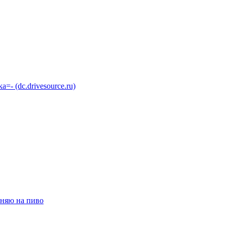
 (dc.drivesource.ru)
няю на пиво