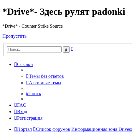
*Drive*- Здесь рулят padonki
*Drive* - Counter Strike Source
Пропустить
Расширенный
Поиск
поиск
Ссылки
Темы без ответов
Активные темы
Поиск
FAQ
Вход
Регистрация
Портал
Список форумов
Информационная зона Driveso