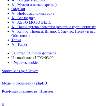
↳ Все для Windows
↳ Железо и всякая хрень :)
ОффТоп
↳ Информационная зона
↳ Все подряд
↳ АВТО МОТО ВЕЛО
↳ Наши путевые заметки (отчеты о путешествиях)
↳ Куплю. Продам. Впарю. Обменяю. Приму в дар.
Обменяю на пиво
Топка
↳ Топка
Портал
Список форумов
Часовой пояс:
UTC+03:00
Удалить cookies
SourceBans by *Drive*
Моды и расширения phpBB
Конфиденциальность
|
Правила