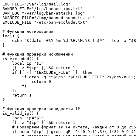
LOG_FILE="/var/log/mail.log"

BANNED_FILE="/tmp/banned_ips.txt"

BAN_LOG="/var/log/ban-attacks.log"

SUBNETS_FILE="/tmp/banned_subnets.txt"

EXCLUDE_FILE="/etc/ban-exclude.txt"

# Функция логирования

log() {

    echo "$(date '+%Y-%m-%d %H:%M:%S') $*" | tee -a "$B
}

# Функция проверки исключений

is_excluded() {

    local ip="$1"

    [[ -z "$ip" ]] && return 1

    if [[ -f "$EXCLUDE_FILE" ]]; then

        if grep -q "^$ip$" "$EXCLUDE_FILE" 2>/dev/null;
            return 0

        fi

    fi

    return 1

}

# Функция проверки валидности IP

is_valid_ip() {

    local ip="$1"

    [[ -z "$ip" ]] && return 1

    # Проверяем формат IP (4 октета, каждый от 0 до 255
    if echo "$ip" | grep -qE '^([0-9]{1,3}\.){3}[0-9]{1