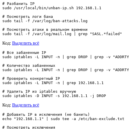
# Разбанить IP

sudo /usr/local/bin/unban-ip.sh 192.168.1.1

# Посмотреть логи бана

sudo tail -f /var/log/ban-attacks.log

# Посмотреть атаки в реальном времени

Код:
Выделить всё
# Все забаненные IP

sudo iptables -L INPUT -n | grep DROP | grep -v "ADDRTY
# Количество забаненных

sudo iptables -L INPUT -n | grep DROP | grep -v "ADDRTY
# Проверить конкретный IP

sudo iptables -L INPUT -n | grep 192.168.1.1

# Удалить IP из iptables вручную

Код:
Выделить всё
# Добавить IP в исключения (не банить)

echo "192.168.1.1" | sudo tee -a /etc/ban-exclude.txt

# Посмотреть исключения
