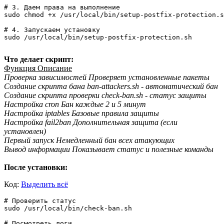
# 3. Даем права на выполнение

sudo chmod +x /usr/local/bin/setup-postfix-protection.s
# 4. Запускаем установку

sudo /usr/local/bin/setup-postfix-protection.sh

Что делает скрипт:
Функция Описание
Проверка зависимостей Проверяет установленные пакеты
Создание скрипта бана ban-attackers.sh - автоматический бан
Создание скрипта проверки check-ban.sh - статус защиты
Настройка cron Бан каждые 2 и 5 минут
Настройка iptables Базовые правила защиты
Настройка fail2ban Дополнительная защита (если
установлен)
Первый запуск Немедленный бан всех атакующих
Вывод информации Показывает статус и полезные команды
После установки:
Код:
Выделить всё
# Проверить статус

sudo /usr/local/bin/check-ban.sh

# Посмотреть логи
