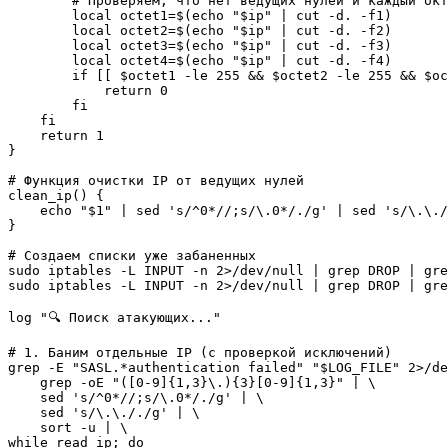
        # Проверяем, что нет ведущих нулей и каждый окт
        local octet1=$(echo "$ip" | cut -d. -f1)

        local octet2=$(echo "$ip" | cut -d. -f2)

        local octet3=$(echo "$ip" | cut -d. -f3)

        local octet4=$(echo "$ip" | cut -d. -f4)

        if [[ $octet1 -le 255 && $octet2 -le 255 && $oc
            return 0

        fi

    fi

    return 1

}

# Функция очистки IP от ведущих нулей

clean_ip() {

    echo "$1" | sed 's/^0*//;s/\.0*/./g' | sed 's/\.\./
}

# Создаем списки уже забаненных

sudo iptables -L INPUT -n 2>/dev/null | grep DROP | gre
sudo iptables -L INPUT -n 2>/dev/null | grep DROP | gre
log "🔍 Поиск атакующих..."

# 1. Баним отдельные IP (с проверкой исключений)

grep -E "SASL.*authentication failed" "$LOG_FILE" 2>/de
    grep -oE "([0-9]{1,3}\.){3}[0-9]{1,3}" | \

    sed 's/^0*//;s/\.0*/./g' | \

    sed 's/\.\././g' | \

    sort -u | \

while read ip; do
