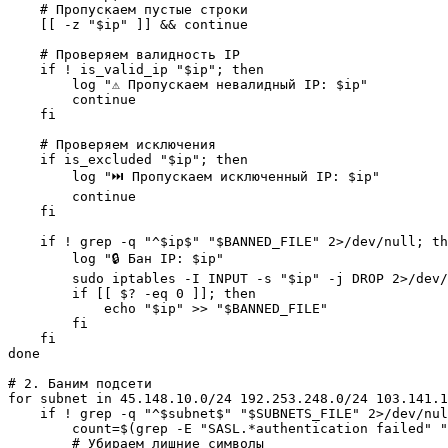
    # Пропускаем пустые строки

    [[ -z "$ip" ]] && continue

    # Проверяем валидность IP

    if ! is_valid_ip "$ip"; then

        log "⚠️ Пропускаем невалидный IP: $ip"

        continue

    fi

    # Проверяем исключения

    if is_excluded "$ip"; then

        log "⏭️ Пропускаем исключенный IP: $ip"

        continue

    fi

    if ! grep -q "^$ip$" "$BANNED_FILE" 2>/dev/null; th
        log "🔒 Бан IP: $ip"

        sudo iptables -I INPUT -s "$ip" -j DROP 2>/dev/
        if [[ $? -eq 0 ]]; then

            echo "$ip" >> "$BANNED_FILE"

        fi

    fi

done

# 2. Баним подсети

for subnet in 45.148.10.0/24 192.253.248.0/24 103.141.1
    if ! grep -q "^$subnet$" "$SUBNETS_FILE" 2>/dev/nul
        count=$(grep -E "SASL.*authentication failed" "
        # Убираем лишние символы
