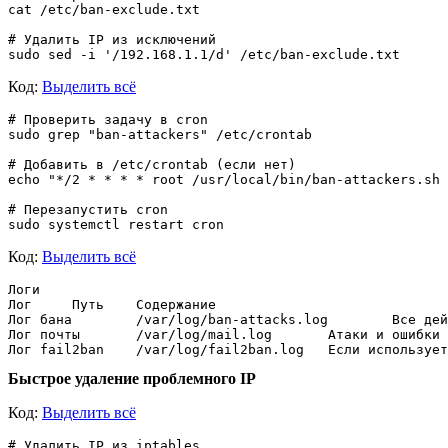
cat /etc/ban-exclude.txt

# Удалить IP из исключений

Код:
Выделить всё
# Проверить задачу в cron

sudo grep "ban-attackers" /etc/crontab

# Добавить в /etc/crontab (если нет)

echo "*/2 * * * * root /usr/local/bin/ban-attackers.sh 
# Перезапустить cron

Код:
Выделить всё
Логи

Лог	Путь	Содержание

Лог бана	/var/log/ban-attacks.log	Все действия скрипта бана

Лог почты	/var/log/mail.log	Атаки и ошибки Postfix

Быстрое удаление проблемного IP
Код:
Выделить всё
# Удалить IP из iptables
