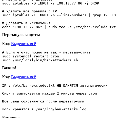
sudo iptables -D INPUT -s 198.13.77.86 -j DROP

# Удалить все правила с IP

sudo iptables -L INPUT -n --line-numbers | grep 198.13.
# Добавить в исключения

Перезапуск защиты
Код:
Выделить всё
# Если что-то пошло не так - перезапустить

sudo systemctl restart cron

Важно!
Код:
Выделить всё
IP в /etc/ban-exclude.txt НЕ БАНЯТСЯ автоматически

Скрипт запускается каждые 2 минуты через cron

Все баны сохраняются после перезагрузки

Вложения