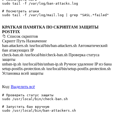
sudo tail -f /var/log/ban-attacks.log

# Посмотреть атаки

КРАТКАЯ ПАМЯТКА ПО СКРИПТАМ ЗАЩИТЫ
POSTFIX
📁 Список скриптов
Скрипт Путь Назначение
ban-attackers.sh /usr/local/bin/ban-attackers.sh Автоматический
бан атакующих IP
check-ban.sh /usr/local/bin/check-ban.sh Проверка статуса
защиты
unban-ip.sh /usr/local/bin/unban-ip.sh Ручное удаление IP из бана
setup-postfix-protection.sh /usr/local/bin/setup-postfix-protection.sh
Установка всей защиты
Код:
Выделить всё
# Проверить статус защиты

sudo /usr/local/bin/check-ban.sh

# Запустить бан вручную

sudo /usr/local/bin/ban-attackers.sh
