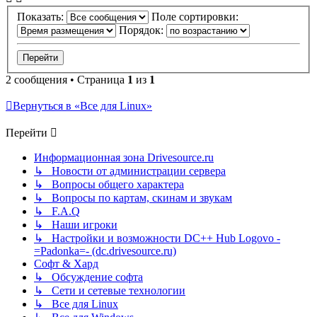
Показать:
Поле сортировки:
Порядок:
2 сообщения • Страница
1
из
1
Вернуться в «Все для Linux»
Перейти
Информационная зона Drivesource.ru
↳ Новости от администрации сервера
↳ Вопросы общего характера
↳ Вопросы по картам, скинам и звукам
↳ F.A.Q
↳ Наши игроки
↳ Настройки и возможности DC++ Hub Logovo -
=Padonka=- (dc.drivesource.ru)
Софт & Хард
↳ Обсуждение софта
↳ Сети и сетевые технологии
↳ Все для Linux