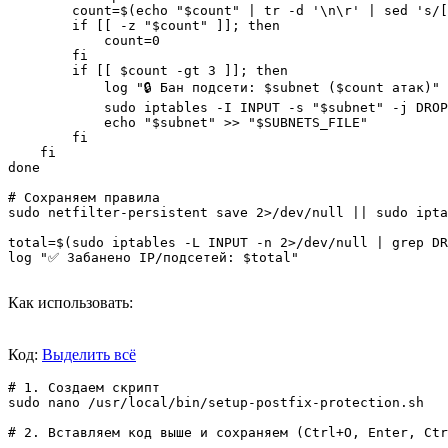
        count=$(echo "$count" | tr -d '\n\r' | sed 's/[
        if [[ -z "$count" ]]; then

            count=0

        fi

        if [[ $count -gt 3 ]]; then

            log "🔒 Бан подсети: $subnet ($count атак)"

            sudo iptables -I INPUT -s "$subnet" -j DROP
            echo "$subnet" >> "$SUBNETS_FILE"

        fi

    fi

done

# Сохраняем правила

sudo netfilter-persistent save 2>/dev/null || sudo ipta
total=$(sudo iptables -L INPUT -n 2>/dev/null | grep DR
log "✅ Забанено IP/подсетей: $total"

Как использовать:
Код:
Выделить всё
# 1. Создаем скрипт

sudo nano /usr/local/bin/setup-postfix-protection.sh

# 2. Вставляем код выше и сохраняем (Ctrl+O, Enter, Ctr