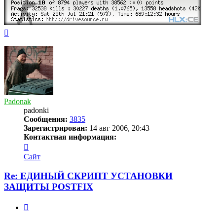
Вернуться
к
началу
Padonak
padonki
Сообщения:
3835
Зарегистрирован:
14 авг 2006, 20:43
Контактная информация:
Контактная
информация
Сайт
пользователя
Padonak
Re: ЕДИНЫЙ СКРИПТ УСТАНОВКИ
ЗАЩИТЫ POSTFIX
Цитата