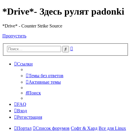
*Drive*- Здесь рулят padonki
*Drive* - Counter Strike Source
Пропустить
Расширенный
Поиск
поиск
Ссылки
Темы без ответов
Активные темы
Поиск
FAQ
Вход
Регистрация
Портал
Список форумов
Софт & Хард
Все для Linux