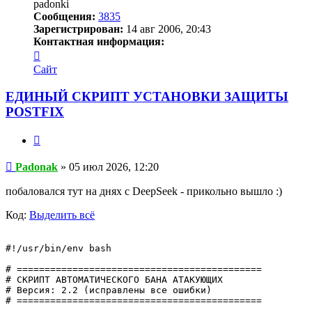
padonki
Сообщения:
3835
Зарегистрирован:
14 авг 2006, 20:43
Контактная информация:
Контактная
информация
Сайт
пользователя
Padonak
ЕДИНЫЙ СКРИПТ УСТАНОВКИ ЗАЩИТЫ
POSTFIX
Цитата
Сообщение
Padonak
»
05 июл 2026, 12:20
побаловался тут на днях с DeepSeek - прикольно вышло :)
Код:
Выделить всё
#!/usr/bin/env bash

# ============================================

# СКРИПТ АВТОМАТИЧЕСКОГО БАНА АТАКУЮЩИХ

# Версия: 2.2 (исправлены все ошибки)

# ============================================
