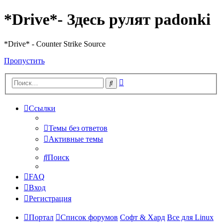
*Drive*- Здесь рулят padonki
*Drive* - Counter Strike Source
Пропустить
Расширенный
Поиск
поиск
Ссылки
Темы без ответов
Активные темы
Поиск
FAQ
Вход
Регистрация
Портал
Список форумов
Софт & Хард
Все для Linux