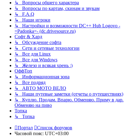
↳ Вопросы общего характера
↳ Вопросы по картам, скинам и звукам
↳ F.A.Q
↳ Наши игроки
↳ Настройки и возможности DC++ Hub Logovo -
=Padonka=- (dc.drivesource.ru)
Софт & Хард
↳ Обсуждение софта
↳ Сети и сетевые технологии
↳ Все для Linux
↳ Все для Windows
↳ Железо и всякая хрень :)
ОффТоп
↳ Информационная зона
↳ Все подряд
↳ АВТО МОТО ВЕЛО
↳ Наши путевые заметки (отчеты о путешествиях)
↳ Куплю. Продам. Впарю. Обменяю. Приму в дар.
Обменяю на пиво
Топка
↳ Топка
Портал
Список форумов
Часовой пояс:
UTC+03:00