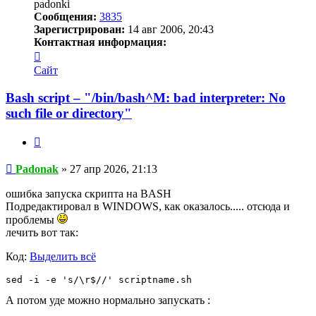
padonki
Сообщения:
3835
Зарегистрирован:
14 авг 2006, 20:43
Контактная информация:
Контактная
информация
Сайт
пользователя
Padonak
Bash script – "/bin/bash^M: bad interpreter: No
such file or directory"
Цитата
Сообщение
Padonak
»
27 апр 2026, 21:13
ошибка запуска скрипта на BASH
Подредактировал в WINDOWS, как оказалось..... отсюда и
проблемы
лечить вот так:
Код:
Выделить всё
sed -i -e 's/\r$//' scriptname.sh
А потом уде можно нормально запускать :