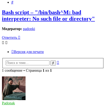
Поиск
Bash script – "/bin/bash^M: bad
interpreter: No such file or directory"
Модератор:
padonki
Ответить
Версия для печати
Расширенный
Поиск
поиск
1 сообщение • Страница
1
из
1
Padonak