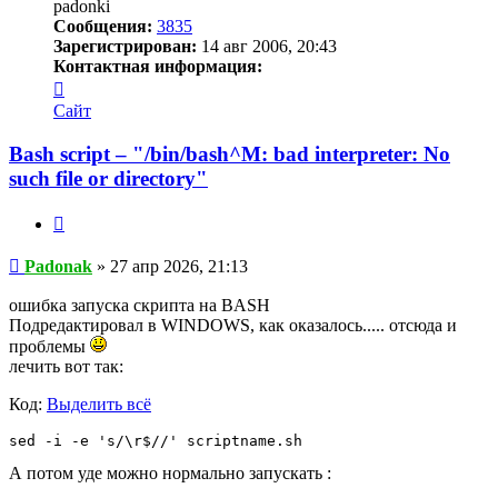
padonki
Сообщения:
3835
Зарегистрирован:
14 авг 2006, 20:43
Контактная информация:
Контактная
информация
Сайт
пользователя
Padonak
Bash script – "/bin/bash^M: bad interpreter: No
such file or directory"
Цитата
Сообщение
Padonak
»
27 апр 2026, 21:13
ошибка запуска скрипта на BASH
Подредактировал в WINDOWS, как оказалось..... отсюда и
проблемы
лечить вот так:
Код:
Выделить всё
sed -i -e 's/\r$//' scriptname.sh
А потом уде можно нормально запускать :