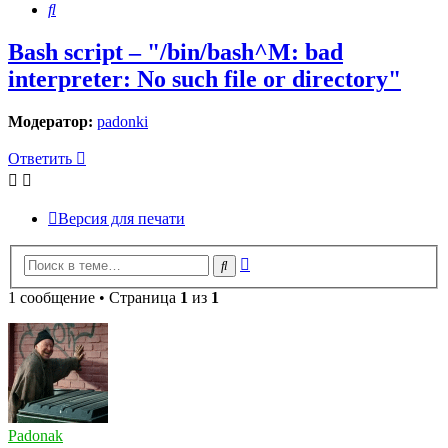
Поиск
Bash script – "/bin/bash^M: bad
interpreter: No such file or directory"
Модератор:
padonki
Ответить
Версия для печати
Расширенный
Поиск
поиск
1 сообщение • Страница
1
из
1
Padonak