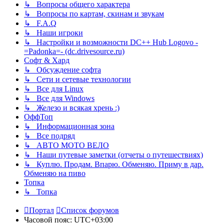
↳ Вопросы общего характера
↳ Вопросы по картам, скинам и звукам
↳ F.A.Q
↳ Наши игроки
↳ Настройки и возможности DC++ Hub Logovo -
=Padonka=- (dc.drivesource.ru)
Софт & Хард
↳ Обсуждение софта
↳ Сети и сетевые технологии
↳ Все для Linux
↳ Все для Windows
↳ Железо и всякая хрень :)
ОффТоп
↳ Информационная зона
↳ Все подряд
↳ АВТО МОТО ВЕЛО
↳ Наши путевые заметки (отчеты о путешествиях)
↳ Куплю. Продам. Впарю. Обменяю. Приму в дар.
Обменяю на пиво
Топка
↳ Топка
Портал
Список форумов
Часовой пояс:
UTC+03:00