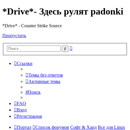
*Drive*- Здесь рулят padonki
*Drive* - Counter Strike Source
Пропустить
Расширенный
Поиск
поиск
Ссылки
Темы без ответов
Активные темы
Поиск
FAQ
Вход
Регистрация
Портал
Список форумов
Софт & Хард
Все для Linux