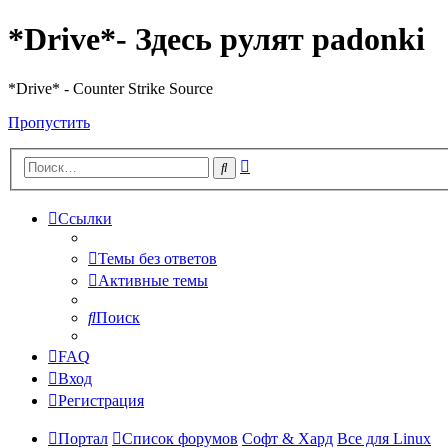
*Drive*- Здесь рулят padonki
*Drive* - Counter Strike Source
Пропустить
Расширенный
Поиск
поиск
Ссылки
Темы без ответов
Активные темы
Поиск
FAQ
Вход
Регистрация
Портал
Список форумов
Софт & Хард
Все для Linux