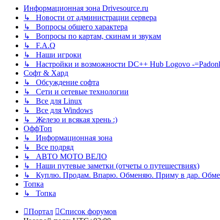
Информационная зона Drivesource.ru
↳ Новости от администрации сервера
↳ Вопросы общего характера
↳ Вопросы по картам, скинам и звукам
↳ F.A.Q
↳ Наши игроки
↳ Настройки и возможности DC++ Hub Logovo -=Padonka=-
Софт & Хард
↳ Обсуждение софта
↳ Сети и сетевые технологии
↳ Все для Linux
↳ Все для Windows
↳ Железо и всякая хрень :)
ОффТоп
↳ Информационная зона
↳ Все подряд
↳ АВТО МОТО ВЕЛО
↳ Наши путевые заметки (отчеты о путешествиях)
↳ Куплю. Продам. Впарю. Обменяю. Приму в дар. Обме
Топка
↳ Топка
Портал
Список форумов