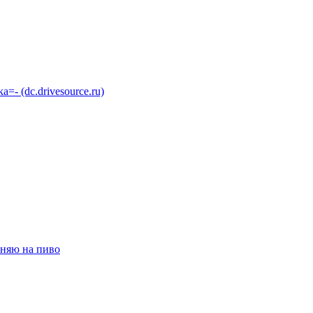
 (dc.drivesource.ru)
няю на пиво