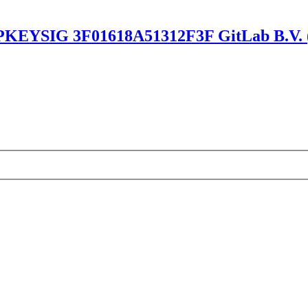
EXPKEYSIG 3F01618A51312F3F GitLab B.V. (p