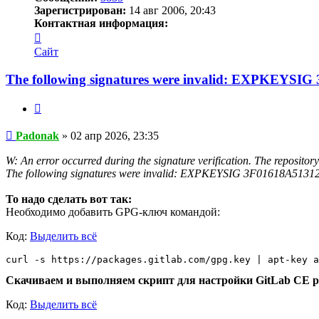
Зарегистрирован:
14 авг 2006, 20:43
Контактная информация:
Контактная
информация
Сайт
пользователя
Padonak
The following signatures were invalid: EXPKEYSIG 
Цитата
Сообщение
Padonak
»
02 апр 2026, 23:35
W: An error occurred during the signature verification. The repositor
The following signatures were invalid: EXPKEYSIG 3F01618A51312F
То надо сделать вот так:
Необходимо добавить GPG-ключ командой:
Код:
Выделить всё
curl -s https://packages.gitlab.com/gpg.key | apt-key a
Скачиваем и выполняем скрипт для настройки GitLab CE р
Код:
Выделить всё