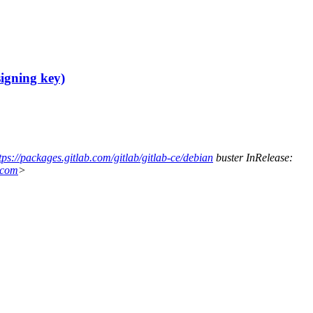
igning key)
tps://packages.gitlab.com/gitlab/gitlab-ce/debian
buster InRelease:
.com
>