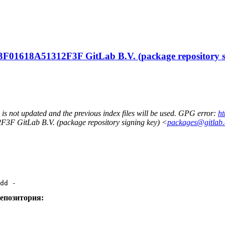
3F01618A51312F3F GitLab B.V. (package repository s
y is not updated and the previous index files will be used. GPG error:
ht
3F GitLab B.V. (package repository signing key) <
packages@gitlab
dd -
епозитория: