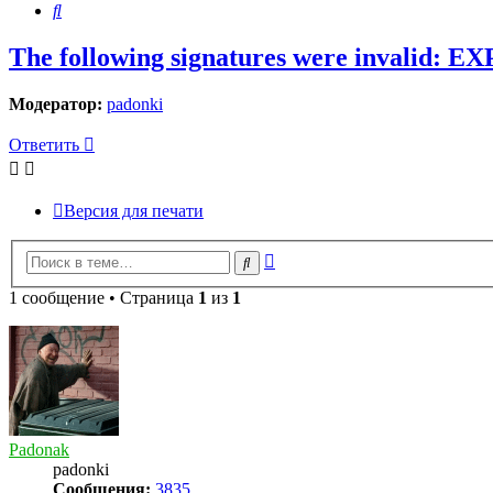
Поиск
The following signatures were invalid: 
Модератор:
padonki
Ответить
Версия для печати
Расширенный
Поиск
поиск
1 сообщение • Страница
1
из
1
Padonak
padonki
Сообщения:
3835