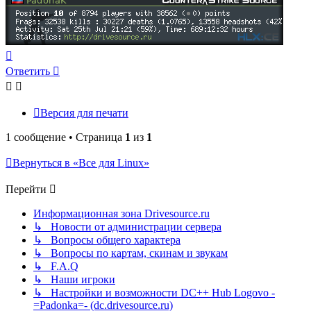
Вернуться
к
Ответить
началу
Версия для печати
1 сообщение • Страница
1
из
1
Вернуться в «Все для Linux»
Перейти
Информационная зона Drivesource.ru
↳ Новости от администрации сервера
↳ Вопросы общего характера
↳ Вопросы по картам, скинам и звукам
↳ F.A.Q
↳ Наши игроки
↳ Настройки и возможности DC++ Hub Logovo -
=Padonka=- (dc.drivesource.ru)