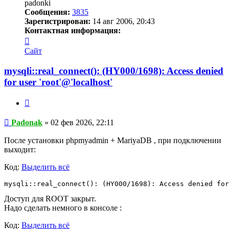
padonki
Сообщения:
3835
Зарегистрирован:
14 авг 2006, 20:43
Контактная информация:
Контактная
информация
Сайт
пользователя
Padonak
mysqli::real_connect(): (HY000/1698): Access denied
for user 'root'@'localhost'
Цитата
Сообщение
Padonak
»
02 фев 2026, 22:11
После установки phpmyadmin + MariyaDB , при подключении
выходит:
Код:
Выделить всё
mysqli::real_connect(): (HY000/1698): Access denied for
Доступ для ROOT закрыт.
Надо сделать немного в консоле :
Код:
Выделить всё