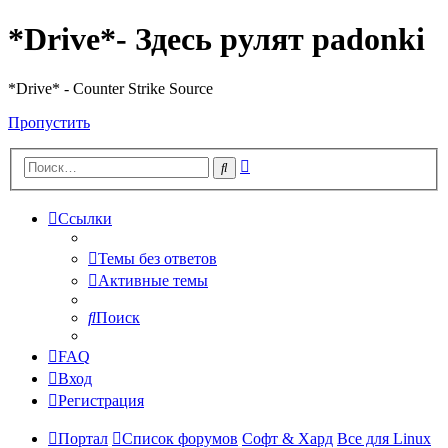
*Drive*- Здесь рулят padonki
*Drive* - Counter Strike Source
Пропустить
Расширенный
Поиск
поиск
Ссылки
Темы без ответов
Активные темы
Поиск
FAQ
Вход
Регистрация
Портал
Список форумов
Софт & Хард
Все для Linux