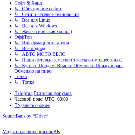
Софт & Хард
↳ Обсуждение софта
↳ Сети и сетевые технологии
↳ Все для Linux
↳ Все для Windows
↳ Железо и всякая хрень :)
ОффТоп
↳ Информационная зона
↳ Все подряд
↳ АВТО МОТО ВЕЛО
↳ Наши путевые заметки (отчеты о путешествиях)
↳ Куплю. Продам. Впарю. Обменяю. Приму в дар.
Обменяю на пиво
Топка
↳ Топка
Портал
Список форумов
Часовой пояс:
UTC+03:00
Удалить cookies
SourceBans by *Drive*
Моды и расширения phpBB