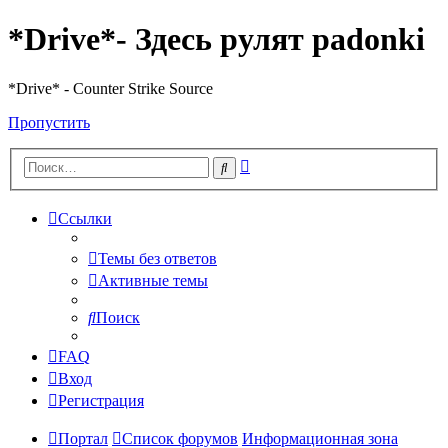
*Drive*- Здесь рулят padonki
*Drive* - Counter Strike Source
Пропустить
Расширенный
Поиск
поиск
Ссылки
Темы без ответов
Активные темы
Поиск
FAQ
Вход
Регистрация
Портал
Список форумов
Информационная зона