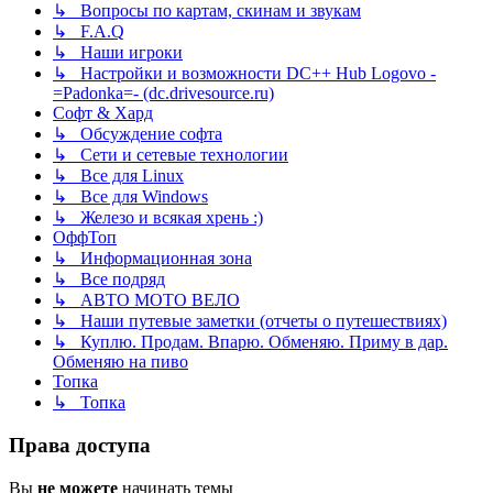
↳ Вопросы по картам, скинам и звукам
↳ F.A.Q
↳ Наши игроки
↳ Настройки и возможности DC++ Hub Logovo -
=Padonka=- (dc.drivesource.ru)
Софт & Хард
↳ Обсуждение софта
↳ Сети и сетевые технологии
↳ Все для Linux
↳ Все для Windows
↳ Железо и всякая хрень :)
ОффТоп
↳ Информационная зона
↳ Все подряд
↳ АВТО МОТО ВЕЛО
↳ Наши путевые заметки (отчеты о путешествиях)
↳ Куплю. Продам. Впарю. Обменяю. Приму в дар.
Обменяю на пиво
Топка
↳ Топка
Права доступа
Вы
не можете
начинать темы