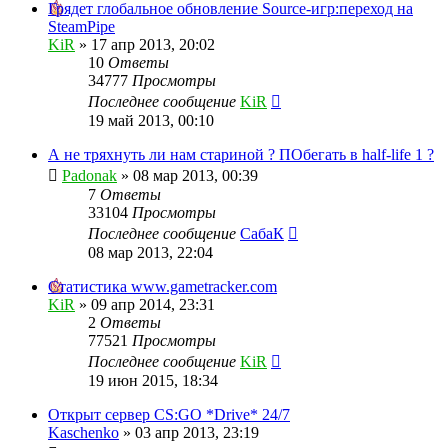
Грядет глобальное обновление Source-игр:переход на
SteamPipe
KiR
»
17 апр 2013, 20:02
10
Ответы
34777
Просмотры
Последнее сообщение
KiR
19 май 2013, 00:10
А не тряхнуть ли нам стариной ? ПОбегать в half-life 1 ?
Padonak
»
08 мар 2013, 00:39
7
Ответы
33104
Просмотры
Последнее сообщение
СабаК
08 мар 2013, 22:04
Статистика www.gametracker.com
KiR
»
09 апр 2014, 23:31
2
Ответы
77521
Просмотры
Последнее сообщение
KiR
19 июн 2015, 18:34
Открыт сервер CS:GO *Drive* 24/7
Kaschenko
»
03 апр 2013, 23:19