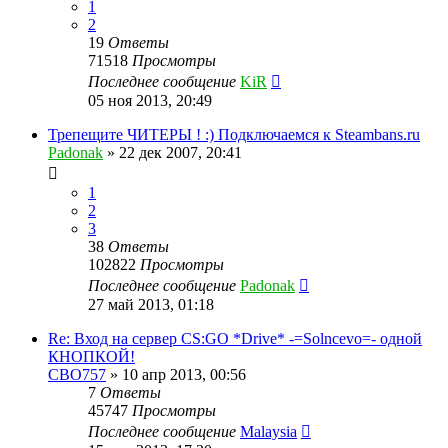
1
2
19
Ответы
71518
Просмотры
Последнее сообщение
KiR
05 ноя 2013, 20:49
Трепещите ЧИТЕРЫ ! :) Подключаемся к Steambans.ru
Padonak
»
22 дек 2007, 20:41
1
2
3
38
Ответы
102822
Просмотры
Последнее сообщение
Padonak
27 май 2013, 01:18
Re: Вход на сервер CS:GO *Drive* -=Solncevo=- одной
КНОПКОЙ!
CBO757
»
10 апр 2013, 00:56
7
Ответы
45747
Просмотры
Последнее сообщение
Malaysia