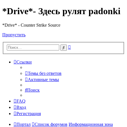
*Drive*- Здесь рулят padonki
*Drive* - Counter Strike Source
Пропустить
Расширенный
Поиск
поиск
Ссылки
Темы без ответов
Активные темы
Поиск
FAQ
Вход
Регистрация
Портал
Список форумов
Информационная зона