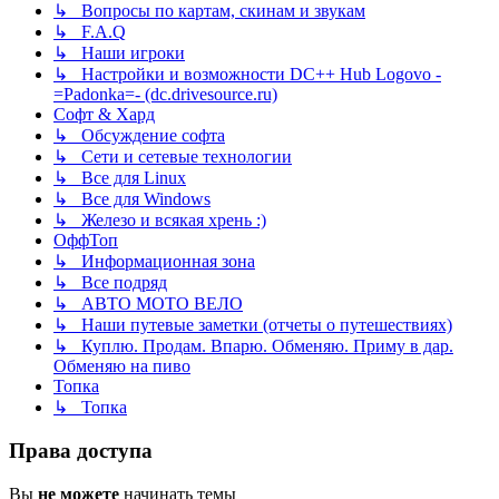
↳ Вопросы по картам, скинам и звукам
↳ F.A.Q
↳ Наши игроки
↳ Настройки и возможности DC++ Hub Logovo -
=Padonka=- (dc.drivesource.ru)
Софт & Хард
↳ Обсуждение софта
↳ Сети и сетевые технологии
↳ Все для Linux
↳ Все для Windows
↳ Железо и всякая хрень :)
ОффТоп
↳ Информационная зона
↳ Все подряд
↳ АВТО МОТО ВЕЛО
↳ Наши путевые заметки (отчеты о путешествиях)
↳ Куплю. Продам. Впарю. Обменяю. Приму в дар.
Обменяю на пиво
Топка
↳ Топка
Права доступа
Вы
не можете
начинать темы