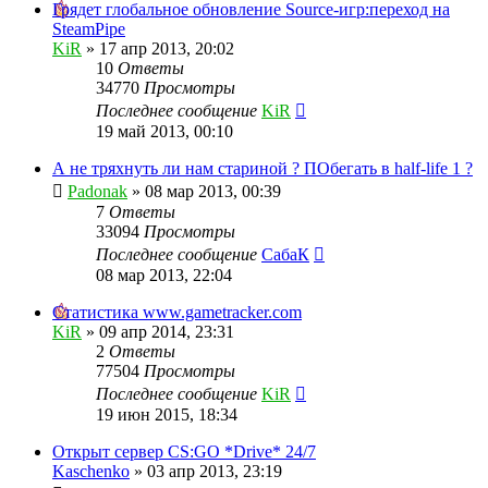
Грядет глобальное обновление Source-игр:переход на
SteamPipe
KiR
»
17 апр 2013, 20:02
10
Ответы
34770
Просмотры
Последнее сообщение
KiR
19 май 2013, 00:10
А не тряхнуть ли нам стариной ? ПОбегать в half-life 1 ?
Padonak
»
08 мар 2013, 00:39
7
Ответы
33094
Просмотры
Последнее сообщение
СабаК
08 мар 2013, 22:04
Статистика www.gametracker.com
KiR
»
09 апр 2014, 23:31
2
Ответы
77504
Просмотры
Последнее сообщение
KiR
19 июн 2015, 18:34
Открыт сервер CS:GO *Drive* 24/7
Kaschenko
»
03 апр 2013, 23:19