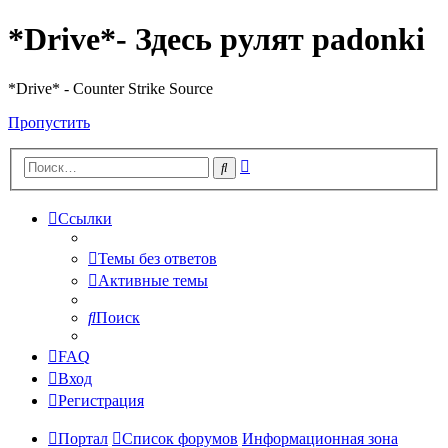
*Drive*- Здесь рулят padonki
*Drive* - Counter Strike Source
Пропустить
Расширенный
Поиск
поиск
Ссылки
Темы без ответов
Активные темы
Поиск
FAQ
Вход
Регистрация
Портал
Список форумов
Информационная зона