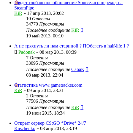
Грядет глобальное обновление Source-игр:переход на
SteamPipe
KiR
»
17 апр 2013, 20:02
10
Ответы
34770
Просмотры
Последнее сообщение
KiR
19 май 2013, 00:10
А не тряхнуть ли нам стариной ? ПОбегать в half-life 1 ?
Padonak
»
08 мар 2013, 00:39
7
Ответы
33095
Просмотры
Последнее сообщение
СабаК
08 мар 2013, 22:04
Статистика www.gametracker.com
KiR
»
09 апр 2014, 23:31
2
Ответы
77506
Просмотры
Последнее сообщение
KiR
19 июн 2015, 18:34
Открыт сервер CS:GO *Drive* 24/7
Kaschenko
»
03 апр 2013, 23:19