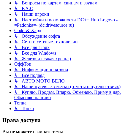
↳ Вопросы по картам, скинам и звукам
↳ F.A.Q
↳ Наши игроки
↳ Настройки и возможности DC++ Hub Logovo -
=Padonka=- (dc.drivesource.ru)
Софт & Хард
↳ Обсуждение софта
↳ Сети и сетевые технологии
↳ Все для Linux
↳ Все для Windows
↳ Железо и всякая хрень :)
ОффТоп
↳ Информационная зона
↳ Все подряд
↳ АВТО МОТО ВЕЛО
↳ Наши путевые заметки (отчеты о путешествиях)
↳ Куплю. Продам. Впарю. Обменяю. Приму в дар.
Обменяю на пиво
Топка
↳ Топка
Права доступа
Вы
не можете
начинать темы