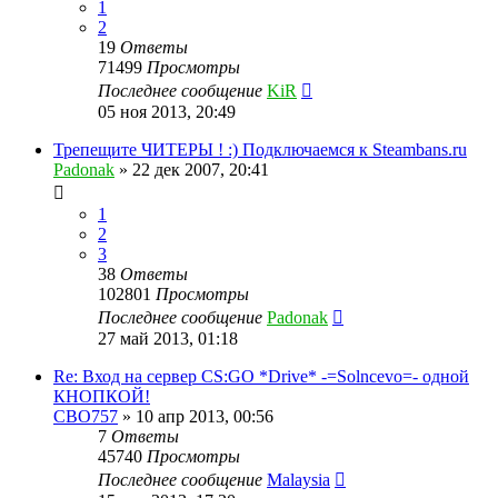
1
2
19
Ответы
71499
Просмотры
Последнее сообщение
KiR
05 ноя 2013, 20:49
Трепещите ЧИТЕРЫ ! :) Подключаемся к Steambans.ru
Padonak
»
22 дек 2007, 20:41
1
2
3
38
Ответы
102801
Просмотры
Последнее сообщение
Padonak
27 май 2013, 01:18
Re: Вход на сервер CS:GO *Drive* -=Solncevo=- одной
КНОПКОЙ!
CBO757
»
10 апр 2013, 00:56
7
Ответы
45740
Просмотры
Последнее сообщение
Malaysia