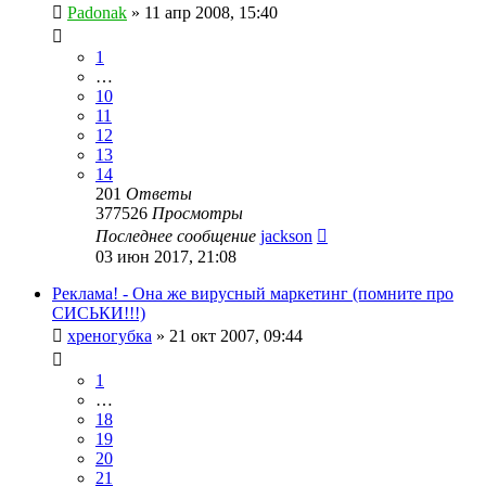
Padonak
»
11 апр 2008, 15:40
1
…
10
11
12
13
14
201
Ответы
377526
Просмотры
Последнее сообщение
jackson
03 июн 2017, 21:08
Реклама! - Она же вирусный маркетинг (помните про
СИСЬКИ!!!)
хреногубка
»
21 окт 2007, 09:44
1
…
18
19
20
21