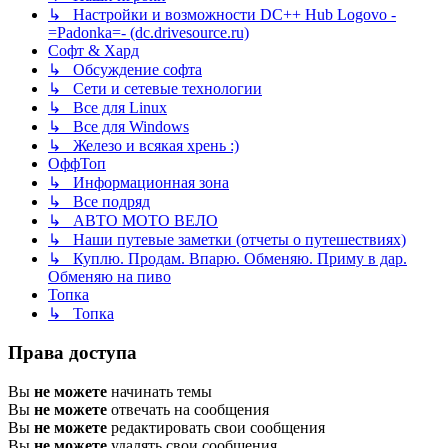
↳ Настройки и возможности DC++ Hub Logovo -
=Padonka=- (dc.drivesource.ru)
Софт & Хард
↳ Обсуждение софта
↳ Сети и сетевые технологии
↳ Все для Linux
↳ Все для Windows
↳ Железо и всякая хрень :)
ОффТоп
↳ Информационная зона
↳ Все подряд
↳ АВТО МОТО ВЕЛО
↳ Наши путевые заметки (отчеты о путешествиях)
↳ Куплю. Продам. Впарю. Обменяю. Приму в дар.
Обменяю на пиво
Топка
↳ Топка
Права доступа
Вы
не можете
начинать темы
Вы
не можете
отвечать на сообщения
Вы
не можете
редактировать свои сообщения
Вы
не можете
удалять свои сообщения