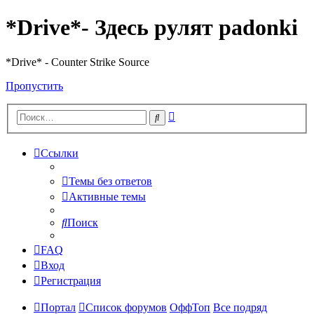
*Drive*- Здесь рулят padonki
*Drive* - Counter Strike Source
Пропустить
Расширенный
Поиск
поиск
Ссылки
Темы без ответов
Активные темы
Поиск
FAQ
Вход
Регистрация
Портал
Список форумов
ОффТоп
Все подряд