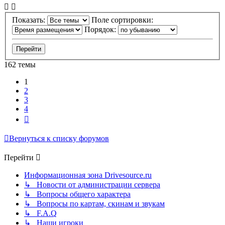
Показать:
Поле сортировки:
Порядок:
162 темы
1
2
3
4
След.
Вернуться к списку форумов
Перейти
Информационная зона Drivesource.ru
↳ Новости от администрации сервера
↳ Вопросы общего характера
↳ Вопросы по картам, скинам и звукам
↳ F.A.Q
↳ Наши игроки