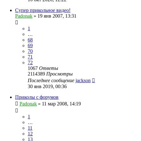
Супер прикольное видео!
Padonak
»
19 янв 2007, 13:31
1
…
68
69
70
71
72
1067
Ответы
2114389
Просмотры
Последнее сообщение
jackson
30 янв 2019, 00:36
Приколы с форумов
Padonak
»
11 мар 2008, 14:19
1
…
11
12
13