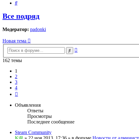
Поиск
Все подряд
Модератор:
padonki
Новая тема
Расширенный
Поиск
поиск
162 темы
1
2
3
4
След.
Объявления
Ответы
Просмотры
Последнее сообщение
Steam Community
KiR
»
22 ноя 2013, 17:36
» в форуме
Новости от админист