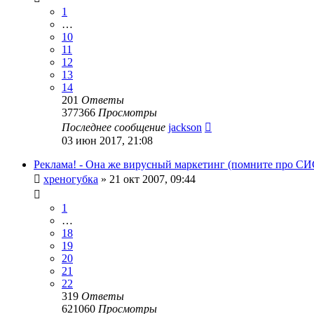
1
…
10
11
12
13
14
201
Ответы
377366
Просмотры
Последнее сообщение
jackson
03 июн 2017, 21:08
Реклама! - Она же вирусный маркетинг (помните про СИ
хреногубка
»
21 окт 2007, 09:44
1
…
18
19
20
21
22
319
Ответы
621060
Просмотры