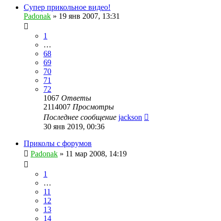
Супер прикольное видео!
Padonak
»
19 янв 2007, 13:31
1
…
68
69
70
71
72
1067
Ответы
2114007
Просмотры
Последнее сообщение
jackson
30 янв 2019, 00:36
Приколы с форумов
Padonak
»
11 мар 2008, 14:19
1
…
11
12
13
14