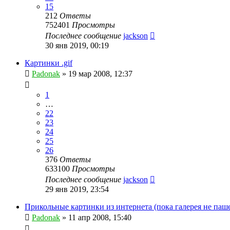
15
212
Ответы
752401
Просмотры
Последнее сообщение
jackson
30 янв 2019, 00:19
Картинки .gif
Padonak
»
19 мар 2008, 12:37
1
…
22
23
24
25
26
376
Ответы
633100
Просмотры
Последнее сообщение
jackson
29 янв 2019, 23:54
Прикольные картинки из интернета (пока галерея не паш
Padonak
»
11 апр 2008, 15:40