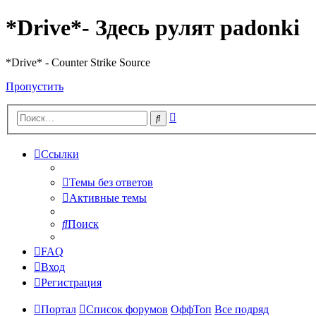
*Drive*- Здесь рулят padonki
*Drive* - Counter Strike Source
Пропустить
Расширенный
Поиск
поиск
Ссылки
Темы без ответов
Активные темы
Поиск
FAQ
Вход
Регистрация
Портал
Список форумов
ОффТоп
Все подряд