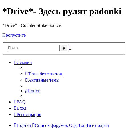
*Drive*- Здесь рулят padonki
*Drive* - Counter Strike Source
Пропустить
Расширенный
Поиск
поиск
Ссылки
Темы без ответов
Активные темы
Поиск
FAQ
Вход
Регистрация
Портал
Список форумов
ОффТоп
Все подряд