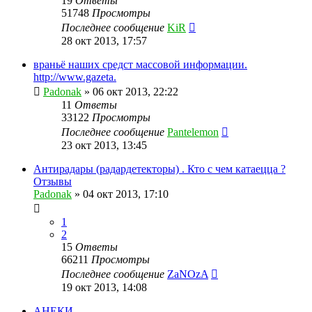
19
Ответы
51748
Просмотры
Последнее сообщение
KiR
28 окт 2013, 17:57
враньё наших средст массовой информации.
http://www.gazeta.
Padonak
»
06 окт 2013, 22:22
11
Ответы
33122
Просмотры
Последнее сообщение
Pantelemon
23 окт 2013, 13:45
Антирадары (радардетекторы) . Кто с чем катаецца ?
Отзывы
Padonak
»
04 окт 2013, 17:10
1
2
15
Ответы
66211
Просмотры
Последнее сообщение
ZaNOzA
19 окт 2013, 14:08
АНЕКИ