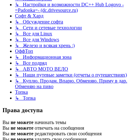
↳ Настройки и возможности DC++ Hub Logovo -
=Padonka=- (dc.drivesource.ru)
Софт & Хард
↳ Обсуждение софта
↳ Сети и сетевые технологии
↳ Все для Linux
↳ Все для Windows
↳ Железо и всякая хрень :)
ОффТоп
↳ Информационная зона
↳ Все подряд
↳ АВТО МОТО ВЕЛО
↳ Наши путевые заметки (отчеты о путешествиях)
↳ Куплю. Продам. Впарю. Обменяю. Приму в дар.
Обменяю на пиво
Топка
↳ Топка
Права доступа
Вы
не можете
начинать темы
Вы
не можете
отвечать на сообщения
Вы
не можете
редактировать свои сообщения
Вы
не можете
удалять свои сообщения