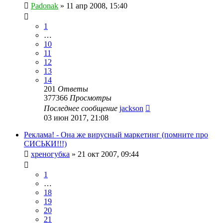
Padonak
»
11 апр 2008, 15:40
1
…
10
11
12
13
14
201
Ответы
377366
Просмотры
Последнее сообщение
jackson
03 июн 2017, 21:08
Реклама! - Она же вирусный маркетинг (помните про
СИСЬКИ!!!)
хреногубка
»
21 окт 2007, 09:44
1
…
18
19
20
21