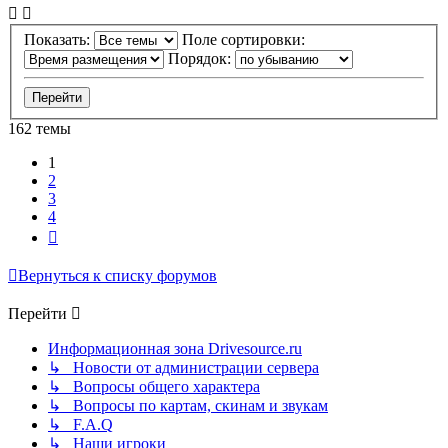
Показать:
Поле сортировки:
Порядок:
162 темы
1
2
3
4
След.
Вернуться к списку форумов
Перейти
Информационная зона Drivesource.ru
↳ Новости от администрации сервера
↳ Вопросы общего характера
↳ Вопросы по картам, скинам и звукам
↳ F.A.Q
↳ Наши игроки