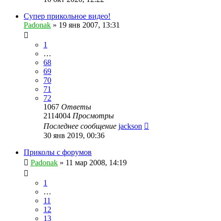
Супер прикольное видео!
Padonak
»
19 янв 2007, 13:31
1
…
68
69
70
71
72
1067
Ответы
2114004
Просмотры
Последнее сообщение
jackson
30 янв 2019, 00:36
Приколы с форумов
Padonak
»
11 мар 2008, 14:19
1
…
11
12
13