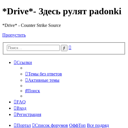
*Drive*- Здесь рулят padonki
*Drive* - Counter Strike Source
Пропустить
Расширенный
Поиск
поиск
Ссылки
Темы без ответов
Активные темы
Поиск
FAQ
Вход
Регистрация
Портал
Список форумов
ОффТоп
Все подряд