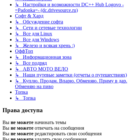
↳ Настройки и возможности DC++ Hub Logovo -
=Padonka=- (dc.drivesource.ru)
Софт & Хард
↳ Обсуждение софта
↳ Сети и сетевые технологии
↳ Все для Linux
↳ Все для Windows
↳ Железо и всякая хрень :)
ОффТоп
↳ Информационная зона
↳ Все подряд
↳ АВТО МОТО ВЕЛО
↳ Наши путевые заметки (отчеты о путешествиях)
↳ Куплю. Продам. Впарю. Обменяю. Приму в дар.
Обменяю на пиво
Топка
↳ Топка
Права доступа
Вы
не можете
начинать темы
Вы
не можете
отвечать на сообщения
Вы
не можете
редактировать свои сообщения
Вы
не можете
удалять свои сообщения