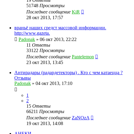
19
Ответы
51748
Просмотры
Последнее сообщение
KiR
28 окт 2013, 17:57
враньё наших средст массовой информации.
http://www.gazeta.
Padonak
»
06 окт 2013, 22:22
11
Ответы
33122
Просмотры
Последнее сообщение
Pantelemon
23 окт 2013, 13:45
Антирадары (радардетекторы) . Кто с чем катаецца ?
Отзывы
Padonak
»
04 окт 2013, 17:10
1
2
15
Ответы
66211
Просмотры
Последнее сообщение
ZaNOzA
19 окт 2013, 14:08
АНЕКИ