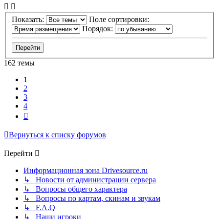
Показать:
Поле сортировки:
Порядок:
162 темы
1
2
3
4
След.
Вернуться к списку форумов
Перейти
Информационная зона Drivesource.ru
↳ Новости от администрации сервера
↳ Вопросы общего характера
↳ Вопросы по картам, скинам и звукам
↳ F.A.Q
↳ Наши игроки