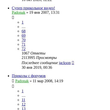
Супер прикольное видео!
Padonak
»
19 янв 2007, 13:31
1
…
68
69
70
71
72
1067
Ответы
2113995
Просмотры
Последнее сообщение
jackson
30 янв 2019, 00:36
Приколы с форумов
Padonak
»
11 мар 2008, 14:19
1
…
11
12
13