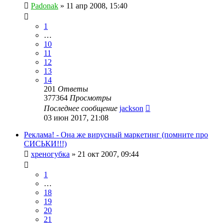
Padonak
»
11 апр 2008, 15:40
1
…
10
11
12
13
14
201
Ответы
377364
Просмотры
Последнее сообщение
jackson
03 июн 2017, 21:08
Реклама! - Она же вирусный маркетинг (помните про
СИСЬКИ!!!)
хреногубка
»
21 окт 2007, 09:44
1
…
18
19
20
21