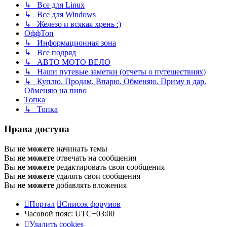
↳ Все для Linux
↳ Все для Windows
↳ Железо и всякая хрень :)
ОффТоп
↳ Информационная зона
↳ Все подряд
↳ АВТО МОТО ВЕЛО
↳ Наши путевые заметки (отчеты о путешествиях)
↳ Куплю. Продам. Впарю. Обменяю. Приму в дар.
Обменяю на пиво
Топка
↳ Топка
Права доступа
Вы
не можете
начинать темы
Вы
не можете
отвечать на сообщения
Вы
не можете
редактировать свои сообщения
Вы
не можете
удалять свои сообщения
Вы
не можете
добавлять вложения
Портал
Список форумов
Часовой пояс:
UTC+03:00
Удалить cookies