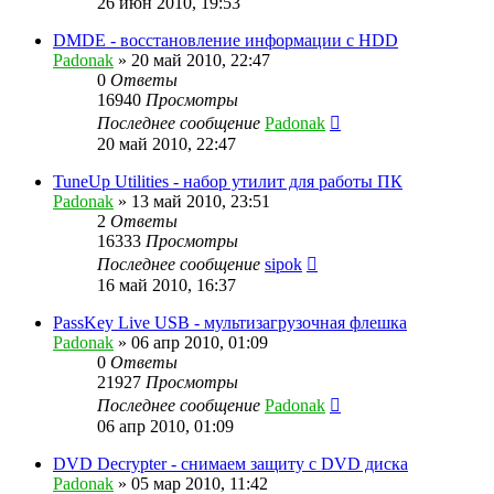
26 июн 2010, 19:53
DMDE - восстановление информации с HDD
Padonak
»
20 май 2010, 22:47
0
Ответы
16940
Просмотры
Последнее сообщение
Padonak
20 май 2010, 22:47
TuneUp Utilities - набор утилит для работы ПК
Padonak
»
13 май 2010, 23:51
2
Ответы
16333
Просмотры
Последнее сообщение
sipok
16 май 2010, 16:37
PassKey Live USB - мультизагрузочная флешка
Padonak
»
06 апр 2010, 01:09
0
Ответы
21927
Просмотры
Последнее сообщение
Padonak
06 апр 2010, 01:09
DVD Decrypter - снимаем защиту с DVD диска
Padonak
»
05 мар 2010, 11:42