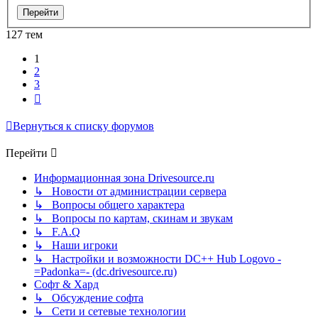
127 тем
1
2
3
След.
Вернуться к списку форумов
Перейти
Информационная зона Drivesource.ru
↳ Новости от администрации сервера
↳ Вопросы общего характера
↳ Вопросы по картам, скинам и звукам
↳ F.A.Q
↳ Наши игроки
↳ Настройки и возможности DC++ Hub Logovo -
=Padonka=- (dc.drivesource.ru)
Софт & Хард
↳ Обсуждение софта
↳ Сети и сетевые технологии