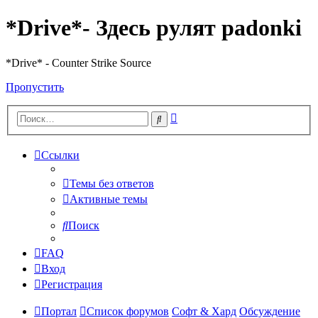
*Drive*- Здесь рулят padonki
*Drive* - Counter Strike Source
Пропустить
Расширенный
Поиск
поиск
Ссылки
Темы без ответов
Активные темы
Поиск
FAQ
Вход
Регистрация
Портал
Список форумов
Софт & Хард
Обсуждение