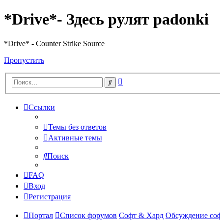
*Drive*- Здесь рулят padonki
*Drive* - Counter Strike Source
Пропустить
Расширенный
Поиск
поиск
Ссылки
Темы без ответов
Активные темы
Поиск
FAQ
Вход
Регистрация
Портал
Список форумов
Софт & Хард
Обсуждение со