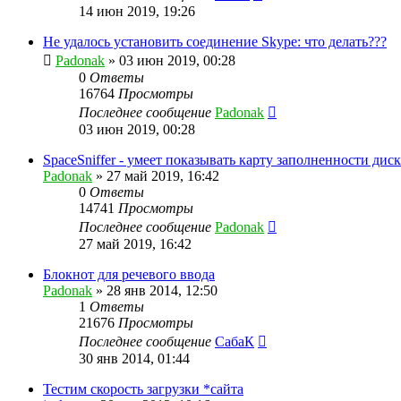
14 июн 2019, 19:26
Не удалось установить соединение Skype: что делать???
Padonak
»
03 июн 2019, 00:28
0
Ответы
16764
Просмотры
Последнее сообщение
Padonak
03 июн 2019, 00:28
SpaceSniffer - умеет показывать карту заполненности диск
Padonak
»
27 май 2019, 16:42
0
Ответы
14741
Просмотры
Последнее сообщение
Padonak
27 май 2019, 16:42
Блокнот для речевого ввода
Padonak
»
28 янв 2014, 12:50
1
Ответы
21676
Просмотры
Последнее сообщение
СабаК
30 янв 2014, 01:44
Тестим скорость загрузки *сайта