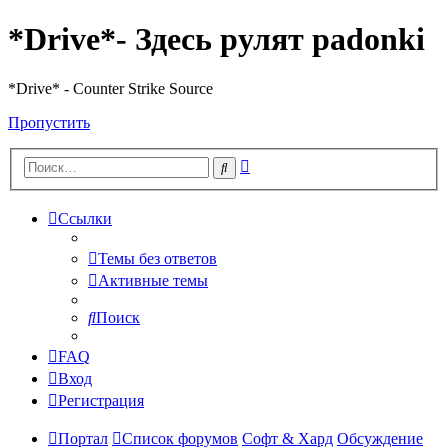
*Drive*- Здесь рулят padonki
*Drive* - Counter Strike Source
Пропустить
Расширенный
Поиск
поиск
Ссылки
Темы без ответов
Активные темы
Поиск
FAQ
Вход
Регистрация
Портал
Список форумов
Софт & Хард
Обсуждение