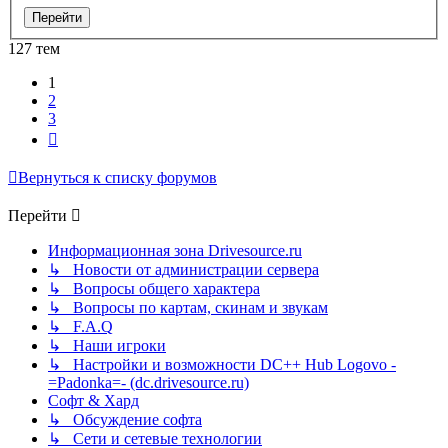
127 тем
1
2
3
След.
Вернуться к списку форумов
Перейти
Информационная зона Drivesource.ru
↳ Новости от администрации сервера
↳ Вопросы общего характера
↳ Вопросы по картам, скинам и звукам
↳ F.A.Q
↳ Наши игроки
↳ Настройки и возможности DC++ Hub Logovo -
=Padonka=- (dc.drivesource.ru)
Софт & Хард
↳ Обсуждение софта
↳ Сети и сетевые технологии