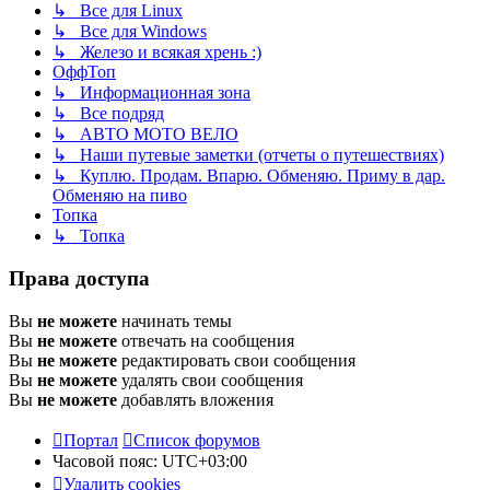
↳ Все для Linux
↳ Все для Windows
↳ Железо и всякая хрень :)
ОффТоп
↳ Информационная зона
↳ Все подряд
↳ АВТО МОТО ВЕЛО
↳ Наши путевые заметки (отчеты о путешествиях)
↳ Куплю. Продам. Впарю. Обменяю. Приму в дар.
Обменяю на пиво
Топка
↳ Топка
Права доступа
Вы
не можете
начинать темы
Вы
не можете
отвечать на сообщения
Вы
не можете
редактировать свои сообщения
Вы
не можете
удалять свои сообщения
Вы
не можете
добавлять вложения
Портал
Список форумов
Часовой пояс:
UTC+03:00
Удалить cookies