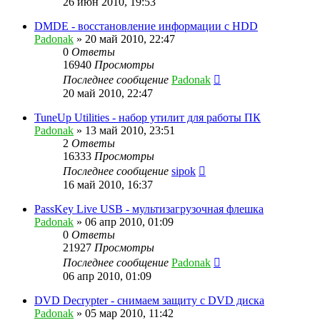
26 июн 2010, 19:53
DMDE - восстановление информации с HDD
Padonak
»
20 май 2010, 22:47
0
Ответы
16940
Просмотры
Последнее сообщение
Padonak
20 май 2010, 22:47
TuneUp Utilities - набор утилит для работы ПК
Padonak
»
13 май 2010, 23:51
2
Ответы
16333
Просмотры
Последнее сообщение
sipok
16 май 2010, 16:37
PassKey Live USB - мультизагрузочная флешка
Padonak
»
06 апр 2010, 01:09
0
Ответы
21927
Просмотры
Последнее сообщение
Padonak
06 апр 2010, 01:09
DVD Decrypter - снимаем защиту с DVD диска
Padonak
»
05 мар 2010, 11:42