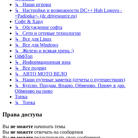
↳ Наши игроки
↳ Настройки и возможности DC++ Hub Logovo -
=Padonka=- (dc.drivesource.ru)
Софт & Хард
↳ Обсуждение софта
↳ Сети и сетевые технологии
↳ Все для Linux
↳ Все для Windows
↳ Железо и всякая хрень :)
ОффТоп
↳ Информационная зона
↳ Все подряд
↳ АВТО МОТО ВЕЛО
↳ Наши путевые заметки (отчеты о путешествиях)
↳ Куплю. Продам. Впарю. Обменяю. Приму в дар.
Обменяю на пиво
Топка
↳ Топка
Права доступа
Вы
не можете
начинать темы
Вы
не можете
отвечать на сообщения
Вы
не можете
редактировать свои сообщения