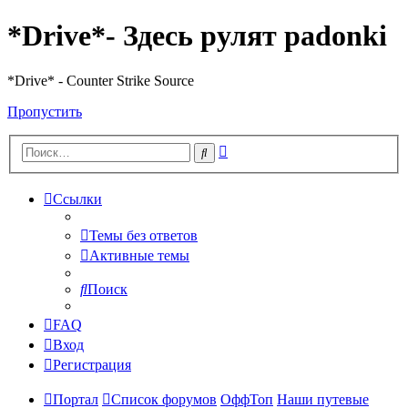
*Drive*- Здесь рулят padonki
*Drive* - Counter Strike Source
Пропустить
Расширенный
Поиск
поиск
Ссылки
Темы без ответов
Активные темы
Поиск
FAQ
Вход
Регистрация
Портал
Список форумов
ОффТоп
Наши путевые