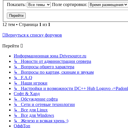
Показать:
Поле сортировки:
12 тем • Страница
1
из
1
Вернуться к списку форумов
Перейти
Информационная зона Drivesource.ru
↳ Новости от администрации сервера
↳ Вопросы общего характера
↳ Вопросы по картам, скинам и звукам
↳ F.A.Q
↳ Наши игроки
↳ Настройки и возможности DC++ Hub Logovo -=Padonka=-
Софт & Хард
↳ Обсуждение софта
↳ Сети и сетевые технологии
↳ Все для Linux
↳ Все для Windows
↳ Железо и всякая хрень :)
ОффТоп