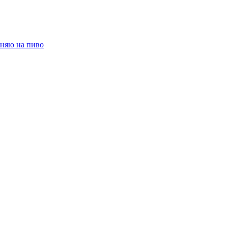
няю на пиво