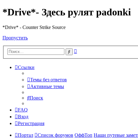
*Drive*- Здесь рулят padonki
*Drive* - Counter Strike Source
Пропустить
Расширенный
Поиск
поиск
Ссылки
Темы без ответов
Активные темы
Поиск
FAQ
Вход
Регистрация
Портал
Список форумов
ОффТоп
Наши путевые заметк