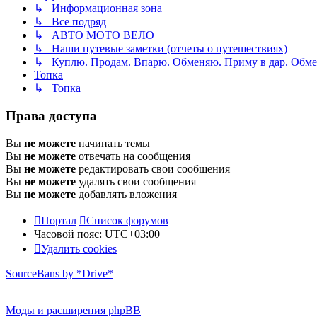
↳ Информационная зона
↳ Все подряд
↳ АВТО МОТО ВЕЛО
↳ Наши путевые заметки (отчеты о путешествиях)
↳ Куплю. Продам. Впарю. Обменяю. Приму в дар. Обме
Топка
↳ Топка
Права доступа
Вы
не можете
начинать темы
Вы
не можете
отвечать на сообщения
Вы
не можете
редактировать свои сообщения
Вы
не можете
удалять свои сообщения
Вы
не можете
добавлять вложения
Портал
Список форумов
Часовой пояс:
UTC+03:00
Удалить cookies
SourceBans by *Drive*
Моды и расширения phpBB