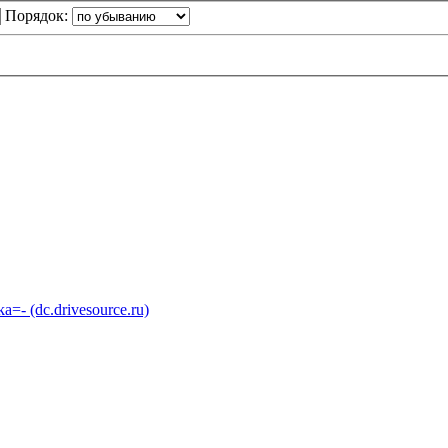
Порядок:
 (dc.drivesource.ru)