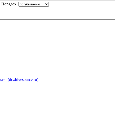
Порядок:
 (dc.drivesource.ru)