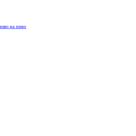
няю на пиво