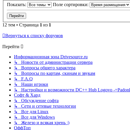
Показать:
Поле сортировки:
12 тем • Страница
1
из
1
Вернуться к списку форумов
Перейти
Информационная зона Drivesource.ru
↳ Новости от администрации сервера
↳ Вопросы общего характера
↳ Вопросы по картам, скинам и звукам
↳ F.A.Q
↳ Наши игроки
↳ Настройки и возможности DC++ Hub Logovo -=Padonka=-
Софт & Хард
↳ Обсуждение софта
↳ Сети и сетевые технологии
↳ Все для Linux
↳ Все для Windows
↳ Железо и всякая хрень :)
ОффТоп