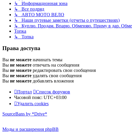
↳ Информационная зона
↳ Все подряд
↳ АВТО МОТО ВЕЛО
↳ Наши путевые заметки (отчеты о путешествиях)
↳ Куплю. Продам. Впарю. Обменяю. Приму в дар. Обме
Топка
↳ Топка
Права доступа
Вы
не можете
начинать темы
Вы
не можете
отвечать на сообщения
Вы
не можете
редактировать свои сообщения
Вы
не можете
удалять свои сообщения
Вы
не можете
добавлять вложения
Портал
Список форумов
Часовой пояс:
UTC+03:00
Удалить cookies
SourceBans by *Drive*
Моды и расширения phpBB