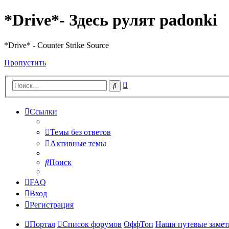
*Drive*- Здесь рулят padonki
*Drive* - Counter Strike Source
Пропустить
Расширенный
Поиск
поиск
Ссылки
Темы без ответов
Активные темы
Поиск
FAQ
Вход
Регистрация
Портал
Список форумов
ОффТоп
Наши путевые заметк