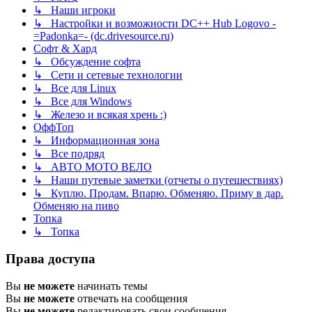
↳ Наши игроки
↳ Настройки и возможности DC++ Hub Logovo -
=Padonka=- (dc.drivesource.ru)
Софт & Хард
↳ Обсуждение софта
↳ Сети и сетевые технологии
↳ Все для Linux
↳ Все для Windows
↳ Железо и всякая хрень :)
ОффТоп
↳ Информационная зона
↳ Все подряд
↳ АВТО МОТО ВЕЛО
↳ Наши путевые заметки (отчеты о путешествиях)
↳ Куплю. Продам. Впарю. Обменяю. Приму в дар.
Обменяю на пиво
Топка
↳ Топка
Права доступа
Вы
не можете
начинать темы
Вы
не можете
отвечать на сообщения
Вы
не можете
редактировать свои сообщения