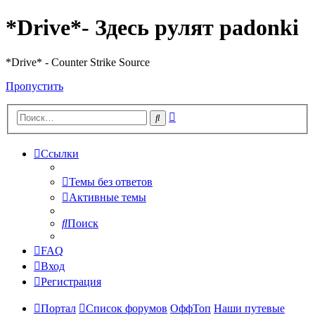
*Drive*- Здесь рулят padonki
*Drive* - Counter Strike Source
Пропустить
Расширенный
Поиск
поиск
Ссылки
Темы без ответов
Активные темы
Поиск
FAQ
Вход
Регистрация
Портал
Список форумов
ОффТоп
Наши путевые