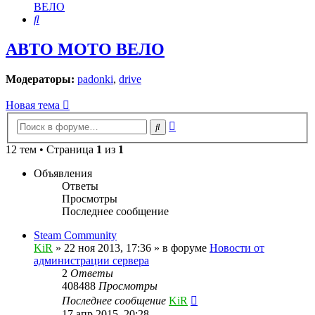
ВЕЛО
Поиск
АВТО МОТО ВЕЛО
Модераторы:
padonki
,
drive
Новая тема
Расширенный
Поиск
поиск
12 тем • Страница
1
из
1
Объявления
Ответы
Просмотры
Последнее сообщение
Steam Community
KiR
»
22 ноя 2013, 17:36
» в форуме
Новости от
администрации сервера
2
Ответы
408488
Просмотры
Последнее сообщение
KiR
17 апр 2015, 20:28