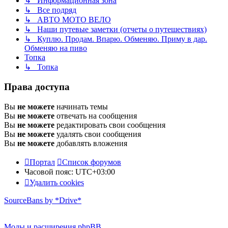
↳ Информационная зона
↳ Все подряд
↳ АВТО МОТО ВЕЛО
↳ Наши путевые заметки (отчеты о путешествиях)
↳ Куплю. Продам. Впарю. Обменяю. Приму в дар.
Обменяю на пиво
Топка
↳ Топка
Права доступа
Вы
не можете
начинать темы
Вы
не можете
отвечать на сообщения
Вы
не можете
редактировать свои сообщения
Вы
не можете
удалять свои сообщения
Вы
не можете
добавлять вложения
Портал
Список форумов
Часовой пояс:
UTC+03:00
Удалить cookies
SourceBans by *Drive*
Моды и расширения phpBB