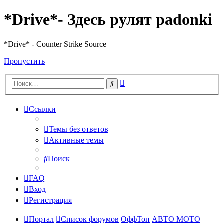
*Drive*- Здесь рулят padonki
*Drive* - Counter Strike Source
Пропустить
Расширенный
Поиск
поиск
Ссылки
Темы без ответов
Активные темы
Поиск
FAQ
Вход
Регистрация
Портал
Список форумов
ОффТоп
АВТО МОТО