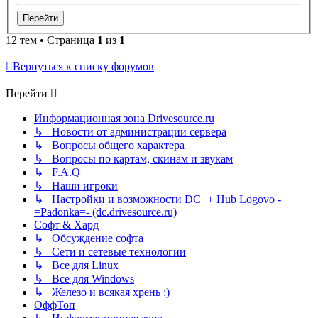
12 тем • Страница
1
из
1
Вернуться к списку форумов
Перейти
Информационная зона Drivesource.ru
↳ Новости от администрации сервера
↳ Вопросы общего характера
↳ Вопросы по картам, скинам и звукам
↳ F.A.Q
↳ Наши игроки
↳ Настройки и возможности DC++ Hub Logovo -
=Padonka=- (dc.drivesource.ru)
Софт & Хард
↳ Обсуждение софта
↳ Сети и сетевые технологии
↳ Все для Linux
↳ Все для Windows
↳ Железо и всякая хрень :)
ОффТоп