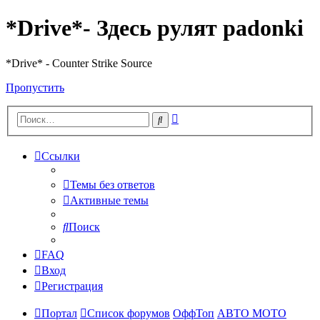
*Drive*- Здесь рулят padonki
*Drive* - Counter Strike Source
Пропустить
Расширенный
Поиск
поиск
Ссылки
Темы без ответов
Активные темы
Поиск
FAQ
Вход
Регистрация
Портал
Список форумов
ОффТоп
АВТО МОТО