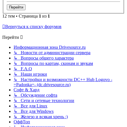
12 тем • Страница
1
из
1
Вернуться к списку форумов
Перейти
Информационная зона Drivesource.ru
↳ Новости от администрации сервера
↳ Вопросы общего характера
↳ Вопросы по картам, скинам и звукам
↳ F.A.Q
↳ Наши игроки
↳ Настройки и возможности DC++ Hub Logovo -
=Padonka=- (dc.drivesource.ru)
Софт & Хард
↳ Обсуждение софта
↳ Сети и сетевые технологии
↳ Все для Linux
↳ Все для Windows
↳ Железо и всякая хрень :)
ОффТоп