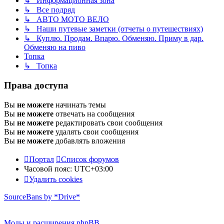
↳ Информационная зона
↳ Все подряд
↳ АВТО МОТО ВЕЛО
↳ Наши путевые заметки (отчеты о путешествиях)
↳ Куплю. Продам. Впарю. Обменяю. Приму в дар.
Обменяю на пиво
Топка
↳ Топка
Права доступа
Вы
не можете
начинать темы
Вы
не можете
отвечать на сообщения
Вы
не можете
редактировать свои сообщения
Вы
не можете
удалять свои сообщения
Вы
не можете
добавлять вложения
Портал
Список форумов
Часовой пояс:
UTC+03:00
Удалить cookies
SourceBans by *Drive*
Моды и расширения phpBB