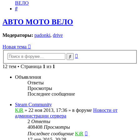
ВЕЛО
Поиск
АВТО МОТО ВЕЛО
Модераторы:
padonki
,
drive
Новая тема
Расширенный
Поиск
поиск
12 тем • Страница
1
из
1
Объявления
Ответы
Просмотры
Последнее сообщение
Steam Community
KiR
»
22 ноя 2013, 17:36
» в форуме
Новости от
администрации сервера
2
Ответы
408408
Просмотры
Последнее сообщение
KiR
17 апр 2015, 20:28