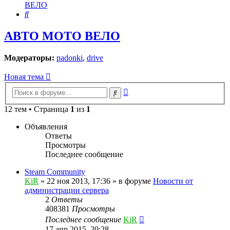
ВЕЛО
Поиск
АВТО МОТО ВЕЛО
Модераторы:
padonki
,
drive
Новая тема
Расширенный
Поиск
поиск
12 тем • Страница
1
из
1
Объявления
Ответы
Просмотры
Последнее сообщение
Steam Community
KiR
»
22 ноя 2013, 17:36
» в форуме
Новости от
администрации сервера
2
Ответы
408381
Просмотры
Последнее сообщение
KiR
17 апр 2015, 20:28