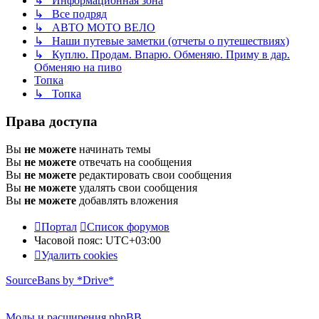
↳ Информационная зона
↳ Все подряд
↳ АВТО МОТО ВЕЛО
↳ Наши путевые заметки (отчеты о путешествиях)
↳ Куплю. Продам. Впарю. Обменяю. Приму в дар.
Обменяю на пиво
Топка
↳ Топка
Права доступа
Вы
не можете
начинать темы
Вы
не можете
отвечать на сообщения
Вы
не можете
редактировать свои сообщения
Вы
не можете
удалять свои сообщения
Вы
не можете
добавлять вложения
Портал
Список форумов
Часовой пояс:
UTC+03:00
Удалить cookies
SourceBans by *Drive*
Моды и расширения phpBB