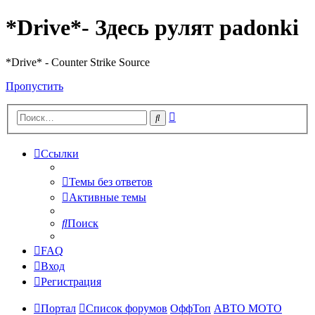
*Drive*- Здесь рулят padonki
*Drive* - Counter Strike Source
Пропустить
Расширенный
Поиск
поиск
Ссылки
Темы без ответов
Активные темы
Поиск
FAQ
Вход
Регистрация
Портал
Список форумов
ОффТоп
АВТО МОТО