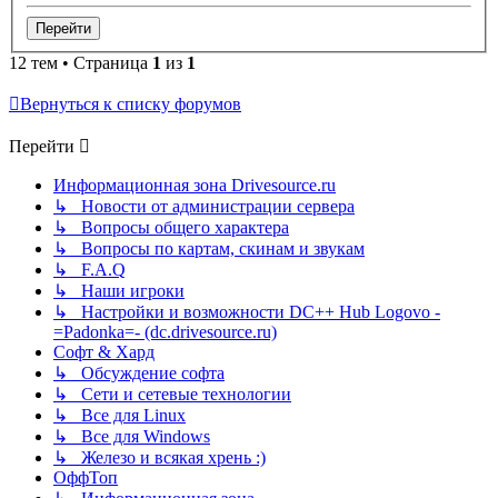
12 тем • Страница
1
из
1
Вернуться к списку форумов
Перейти
Информационная зона Drivesource.ru
↳ Новости от администрации сервера
↳ Вопросы общего характера
↳ Вопросы по картам, скинам и звукам
↳ F.A.Q
↳ Наши игроки
↳ Настройки и возможности DC++ Hub Logovo -
=Padonka=- (dc.drivesource.ru)
Софт & Хард
↳ Обсуждение софта
↳ Сети и сетевые технологии
↳ Все для Linux
↳ Все для Windows
↳ Железо и всякая хрень :)
ОффТоп