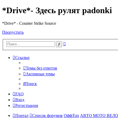
*Drive*- Здесь рулят padonki
*Drive* - Counter Strike Source
Пропустить
Расширенный
Поиск
поиск
Ссылки
Темы без ответов
Активные темы
Поиск
FAQ
Вход
Регистрация
Портал
Список форумов
ОффТоп
АВТО МОТО ВЕЛ