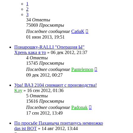
1
2
3
34
Ответы
75069
Просмотры
Последнее сообщение
СабаК
01 июн 2013, 19:51
Понарошку-RALLI "Операция Ы"
Хрень кака я то
»
06 дек 2012, 21:37
4
Ответы
15745
Просмотры
Последнее сообщение
Pantelemon
09 дек 2012, 00:27
Ура! ВАЗ 2104 снимают с производства!
Kay
»
16 сен 2012, 01:36
5
Ответы
15616
Просмотры
Последнее сообщение
Padonak
17 сен 2012, 13:49
По просьбе Паханыча понтанусь немножко
das ist BOT
»
14 авг 2012, 13:44