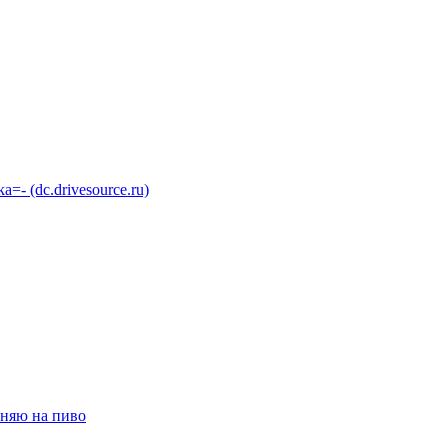
 (dc.drivesource.ru)
няю на пиво