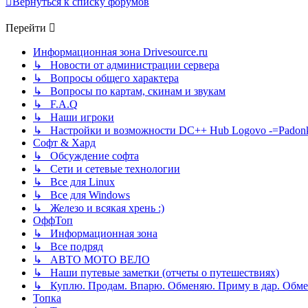
Вернуться к списку форумов
Перейти
Информационная зона Drivesource.ru
↳ Новости от администрации сервера
↳ Вопросы общего характера
↳ Вопросы по картам, скинам и звукам
↳ F.A.Q
↳ Наши игроки
↳ Настройки и возможности DC++ Hub Logovo -=Padonka=-
Софт & Хард
↳ Обсуждение софта
↳ Сети и сетевые технологии
↳ Все для Linux
↳ Все для Windows
↳ Железо и всякая хрень :)
ОффТоп
↳ Информационная зона
↳ Все подряд
↳ АВТО МОТО ВЕЛО
↳ Наши путевые заметки (отчеты о путешествиях)
↳ Куплю. Продам. Впарю. Обменяю. Приму в дар. Обме
Топка