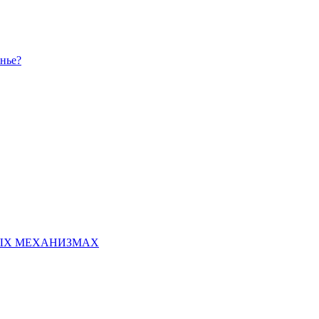
енье?
НЫХ МЕХАНИЗМАХ