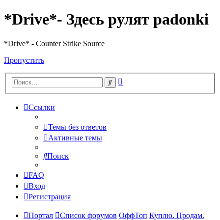
*Drive*- Здесь рулят padonki
*Drive* - Counter Strike Source
Пропустить
Расширенный
Поиск
поиск
Ссылки
Темы без ответов
Активные темы
Поиск
FAQ
Вход
Регистрация
Портал
Список форумов
ОффТоп
Куплю. Продам.