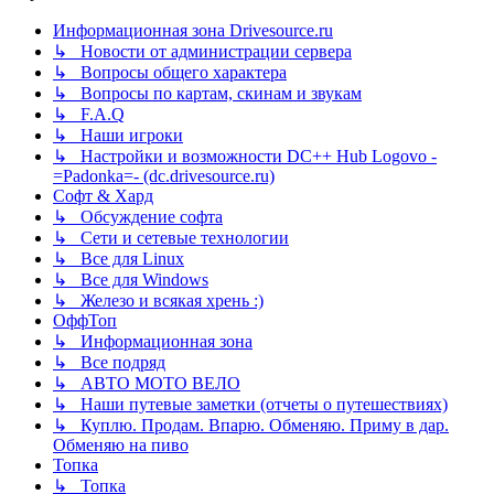
Информационная зона Drivesource.ru
↳ Новости от администрации сервера
↳ Вопросы общего характера
↳ Вопросы по картам, скинам и звукам
↳ F.A.Q
↳ Наши игроки
↳ Настройки и возможности DC++ Hub Logovo -
=Padonka=- (dc.drivesource.ru)
Софт & Хард
↳ Обсуждение софта
↳ Сети и сетевые технологии
↳ Все для Linux
↳ Все для Windows
↳ Железо и всякая хрень :)
ОффТоп
↳ Информационная зона
↳ Все подряд
↳ АВТО МОТО ВЕЛО
↳ Наши путевые заметки (отчеты о путешествиях)
↳ Куплю. Продам. Впарю. Обменяю. Приму в дар.
Обменяю на пиво
Топка
↳ Топка