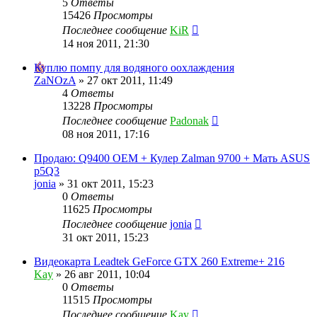
5
Ответы
15426
Просмотры
Последнее сообщение
KiR
14 ноя 2011, 21:30
Куплю помпу для водяного оохлаждения
ZaNOzA
»
27 окт 2011, 11:49
4
Ответы
13228
Просмотры
Последнее сообщение
Padonak
08 ноя 2011, 17:16
Продаю: Q9400 OEM + Кулер Zalman 9700 + Мать ASUS
p5Q3
jonia
»
31 окт 2011, 15:23
0
Ответы
11625
Просмотры
Последнее сообщение
jonia
31 окт 2011, 15:23
Видеокарта Leadtek GeForce GTX 260 Extreme+ 216
Kay
»
26 авг 2011, 10:04
0
Ответы
11515
Просмотры
Последнее сообщение
Kay