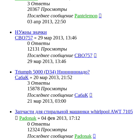
3
Ответы
20367
Просмотры
Последнее сообщение
Pantelemon
03 апр 2013, 22:50
НУжны значки
CBO757
»
29 мар 2013, 13:46
0
Ответы
12131
Просмотры
Последнее сообщение
CBO757
29 мар 2013, 13:46
Triumph 5000 (D34) Ннннннннадо?
СабаК
»
20 мар 2013, 21:52
3
Ответы
15878
Просмотры
Последнее сообщение
СабаК
21 мар 2013, 03:00
Запчасти для стиральной машинки whirlpool AWT 7105
Padonak
»
04 фев 2013, 17:12
0
Ответы
12324
Просмотры
Последнее сообщение
Padonak