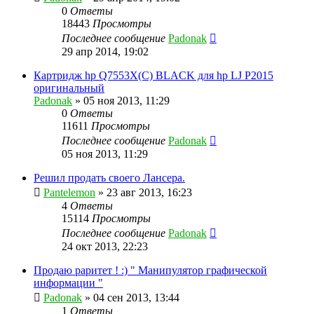
0
Ответы
18443
Просмотры
Последнее сообщение
Padonak
29 апр 2014, 19:02
Картридж hp Q7553X(C) BLACK для hp LJ P2015
оригинальный
Padonak
»
05 ноя 2013, 11:29
0
Ответы
11611
Просмотры
Последнее сообщение
Padonak
05 ноя 2013, 11:29
Решил продать своего Лансера.
Pantelemon
»
23 авг 2013, 16:23
4
Ответы
15114
Просмотры
Последнее сообщение
Padonak
24 окт 2013, 22:23
Продаю раритет ! :) " Манипулятор графической
информации "
Padonak
»
04 сен 2013, 13:44
1
Ответы