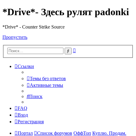
*Drive*- Здесь рулят padonki
*Drive* - Counter Strike Source
Пропустить
Расширенный
Поиск
поиск
Ссылки
Темы без ответов
Активные темы
Поиск
FAQ
Вход
Регистрация
Портал
Список форумов
ОффТоп
Куплю. Продам.