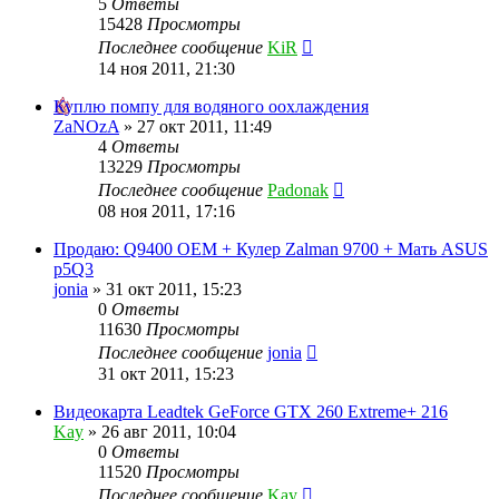
5
Ответы
15428
Просмотры
Последнее сообщение
KiR
14 ноя 2011, 21:30
Куплю помпу для водяного оохлаждения
ZaNOzA
»
27 окт 2011, 11:49
4
Ответы
13229
Просмотры
Последнее сообщение
Padonak
08 ноя 2011, 17:16
Продаю: Q9400 OEM + Кулер Zalman 9700 + Мать ASUS
p5Q3
jonia
»
31 окт 2011, 15:23
0
Ответы
11630
Просмотры
Последнее сообщение
jonia
31 окт 2011, 15:23
Видеокарта Leadtek GeForce GTX 260 Extreme+ 216
Kay
»
26 авг 2011, 10:04
0
Ответы
11520
Просмотры
Последнее сообщение
Kay