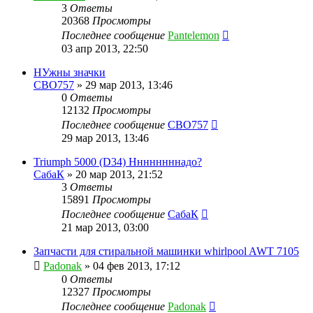
3
Ответы
20368
Просмотры
Последнее сообщение
Pantelemon
03 апр 2013, 22:50
НУжны значки
CBO757
»
29 мар 2013, 13:46
0
Ответы
12132
Просмотры
Последнее сообщение
CBO757
29 мар 2013, 13:46
Triumph 5000 (D34) Ннннннннадо?
СабаК
»
20 мар 2013, 21:52
3
Ответы
15891
Просмотры
Последнее сообщение
СабаК
21 мар 2013, 03:00
Запчасти для стиральной машинки whirlpool AWT 7105
Padonak
»
04 фев 2013, 17:12
0
Ответы
12327
Просмотры
Последнее сообщение
Padonak