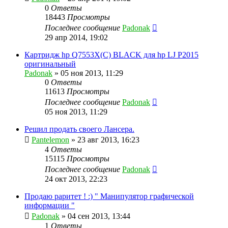
0
Ответы
18443
Просмотры
Последнее сообщение
Padonak
29 апр 2014, 19:02
Картридж hp Q7553X(C) BLACK для hp LJ P2015
оригинальный
Padonak
»
05 ноя 2013, 11:29
0
Ответы
11613
Просмотры
Последнее сообщение
Padonak
05 ноя 2013, 11:29
Решил продать своего Лансера.
Pantelemon
»
23 авг 2013, 16:23
4
Ответы
15115
Просмотры
Последнее сообщение
Padonak
24 окт 2013, 22:23
Продаю раритет ! :) " Манипулятор графической
информации "
Padonak
»
04 сен 2013, 13:44
1
Ответы