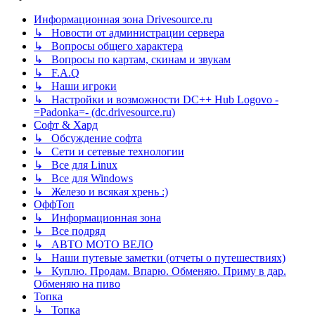
Информационная зона Drivesource.ru
↳ Новости от администрации сервера
↳ Вопросы общего характера
↳ Вопросы по картам, скинам и звукам
↳ F.A.Q
↳ Наши игроки
↳ Настройки и возможности DC++ Hub Logovo -
=Padonka=- (dc.drivesource.ru)
Софт & Хард
↳ Обсуждение софта
↳ Сети и сетевые технологии
↳ Все для Linux
↳ Все для Windows
↳ Железо и всякая хрень :)
ОффТоп
↳ Информационная зона
↳ Все подряд
↳ АВТО МОТО ВЕЛО
↳ Наши путевые заметки (отчеты о путешествиях)
↳ Куплю. Продам. Впарю. Обменяю. Приму в дар.
Обменяю на пиво
Топка
↳ Топка