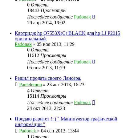
0
Ответы
18443
Просмотры
Последнее сообщение
Padonak
29 апр 2014, 19:02
Картридж hp Q7553X(C) BLACK для hp LJ P2015
оригинальный
Padonak
»
05 ноя 2013, 11:29
0
Ответы
11612
Просмотры
Последнее сообщение
Padonak
05 ноя 2013, 11:29
Решил продать своего Лансера.
Pantelemon
»
23 авг 2013, 16:23
4
Ответы
15114
Просмотры
Последнее сообщение
Padonak
24 окт 2013, 22:23
Продаю раритет ! :) " Манипулятор графической
информации "
Padonak
»
04 сен 2013, 13:44
1
Ответы