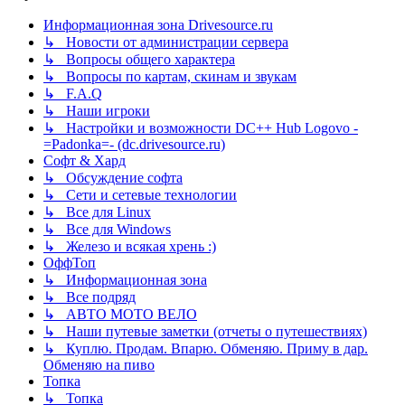
Информационная зона Drivesource.ru
↳ Новости от администрации сервера
↳ Вопросы общего характера
↳ Вопросы по картам, скинам и звукам
↳ F.A.Q
↳ Наши игроки
↳ Настройки и возможности DC++ Hub Logovo -
=Padonka=- (dc.drivesource.ru)
Софт & Хард
↳ Обсуждение софта
↳ Сети и сетевые технологии
↳ Все для Linux
↳ Все для Windows
↳ Железо и всякая хрень :)
ОффТоп
↳ Информационная зона
↳ Все подряд
↳ АВТО МОТО ВЕЛО
↳ Наши путевые заметки (отчеты о путешествиях)
↳ Куплю. Продам. Впарю. Обменяю. Приму в дар.
Обменяю на пиво
Топка
↳ Топка