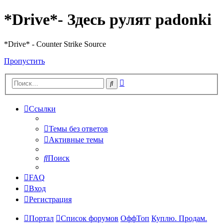
*Drive*- Здесь рулят padonki
*Drive* - Counter Strike Source
Пропустить
Расширенный
Поиск
поиск
Ссылки
Темы без ответов
Активные темы
Поиск
FAQ
Вход
Регистрация
Портал
Список форумов
ОффТоп
Куплю. Продам.