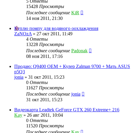
5
Ответы
15428
Просмотры
Последнее сообщение
KiR
14 ноя 2011, 21:30
Куплю помпу для водяного оохлаждения
ZaNOzA
»
27 окт 2011, 11:49
4
Ответы
13228
Просмотры
Последнее сообщение
Padonak
08 ноя 2011, 17:16
Продаю: Q9400 OEM + Кулер Zalman 9700 + Мать ASUS
p5Q3
jonia
»
31 окт 2011, 15:23
0
Ответы
11627
Просмотры
Последнее сообщение
jonia
31 окт 2011, 15:23
Видеокарта Leadtek GeForce GTX 260 Extreme+ 216
Kay
»
26 авг 2011, 10:04
0
Ответы
11520
Просмотры
Последнее сообщение
Kay