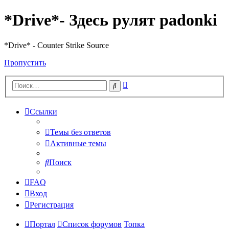
*Drive*- Здесь рулят padonki
*Drive* - Counter Strike Source
Пропустить
Расширенный
Поиск
поиск
Ссылки
Темы без ответов
Активные темы
Поиск
FAQ
Вход
Регистрация
Портал
Список форумов
Топка