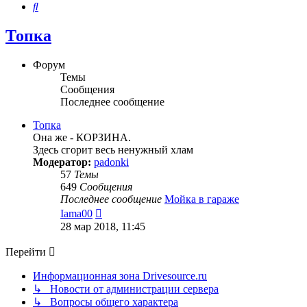
Поиск
Топка
Форум
Темы
Сообщения
Последнее сообщение
Топка
Она же - КОРЗИНА.
Здесь сгорит весь ненужный хлам
Модератор:
padonki
57
Темы
649
Сообщения
Последнее сообщение
Мойка в гараже
Перейти
Iama00
к
28 мар 2018, 11:45
последнему
сообщению
Перейти
Информационная зона Drivesource.ru
↳ Новости от администрации сервера
↳ Вопросы общего характера