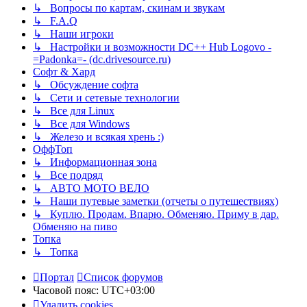
↳ Вопросы по картам, скинам и звукам
↳ F.A.Q
↳ Наши игроки
↳ Настройки и возможности DC++ Hub Logovo -
=Padonka=- (dc.drivesource.ru)
Софт & Хард
↳ Обсуждение софта
↳ Сети и сетевые технологии
↳ Все для Linux
↳ Все для Windows
↳ Железо и всякая хрень :)
ОффТоп
↳ Информационная зона
↳ Все подряд
↳ АВТО МОТО ВЕЛО
↳ Наши путевые заметки (отчеты о путешествиях)
↳ Куплю. Продам. Впарю. Обменяю. Приму в дар.
Обменяю на пиво
Топка
↳ Топка
Портал
Список форумов
Часовой пояс:
UTC+03:00
Удалить cookies