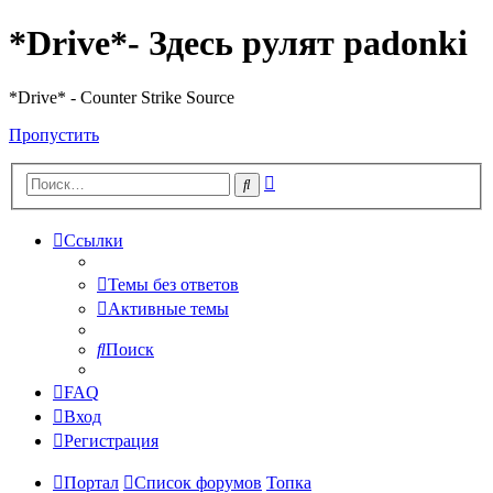
*Drive*- Здесь рулят padonki
*Drive* - Counter Strike Source
Пропустить
Расширенный
Поиск
поиск
Ссылки
Темы без ответов
Активные темы
Поиск
FAQ
Вход
Регистрация
Портал
Список форумов
Топка