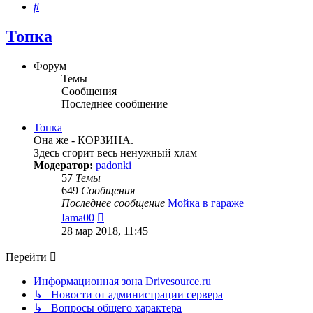
Поиск
Топка
Форум
Темы
Сообщения
Последнее сообщение
Топка
Она же - КОРЗИНА.
Здесь сгорит весь ненужный хлам
Модератор:
padonki
57
Темы
649
Сообщения
Последнее сообщение
Мойка в гараже
Перейти
Iama00
к
28 мар 2018, 11:45
последнему
сообщению
Перейти
Информационная зона Drivesource.ru
↳ Новости от администрации сервера
↳ Вопросы общего характера