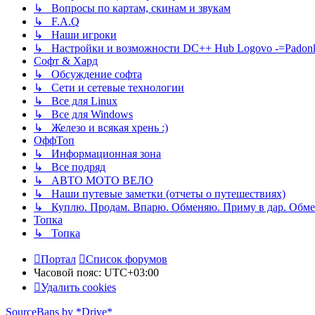
↳ Вопросы по картам, скинам и звукам
↳ F.A.Q
↳ Наши игроки
↳ Настройки и возможности DC++ Hub Logovo -=Padonka=-
Софт & Хард
↳ Обсуждение софта
↳ Сети и сетевые технологии
↳ Все для Linux
↳ Все для Windows
↳ Железо и всякая хрень :)
ОффТоп
↳ Информационная зона
↳ Все подряд
↳ АВТО МОТО ВЕЛО
↳ Наши путевые заметки (отчеты о путешествиях)
↳ Куплю. Продам. Впарю. Обменяю. Приму в дар. Обме
Топка
↳ Топка
Портал
Список форумов
Часовой пояс:
UTC+03:00
Удалить cookies
SourceBans by *Drive*