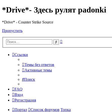
*Drive*- Здесь рулят padonki
*Drive* - Counter Strike Source
Пропустить
Расширенный
Поиск
поиск
Ссылки
Темы без ответов
Активные темы
Поиск
FAQ
Вход
Регистрация
Портал
Список форумов
Топка