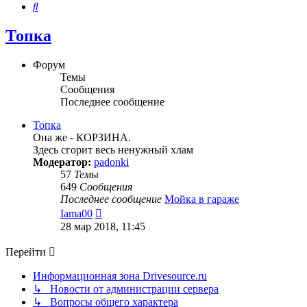
Поиск
Топка
Форум
Темы
Сообщения
Последнее сообщение
Топка
Она же - КОРЗИНА.
Здесь сгорит весь ненужный хлам
Модератор:
padonki
57
Темы
649
Сообщения
Последнее сообщение
Мойка в гараже
Перейти
Iama00
к
28 мар 2018, 11:45
последнему
сообщению
Перейти
Информационная зона Drivesource.ru
↳ Новости от администрации сервера
↳ Вопросы общего характера