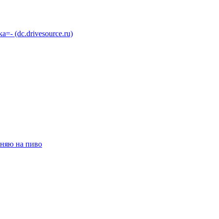
 (dc.drivesource.ru)
няю на пиво