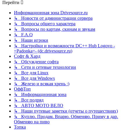
Перейти
Информационная зона Drivesource.ru
↳ Новости от администрации сервера
↳ Вопросы общего характера
↳ Вопросы по картам, скинам и звукам
↳ F.A.Q
↳ Наши игроки
↳ Настройки и возможности DC++ Hub Logovo -
=Padonka=- (dc.drivesource.ru)
Софт & Хард
↳ Обсуждение софта
↳ Сети и сетевые технологии
↳ Все для Linux
↳ Все для Windows
↳ Железо и всякая хрень :)
ОффТоп
↳ Информационная зона
↳ Все подряд
↳ АВТО МОТО ВЕЛО
↳ Наши путевые заметки (отчеты о путешествиях)
↳ Куплю. Продам. Впарю. Обменяю. Приму в дар.
Обменяю на пиво
Топка