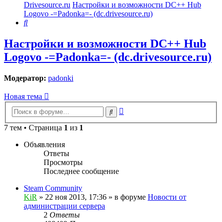
Drivesource.ru
Настройки и возможности DC++ Hub
Logovo -=Padonka=- (dc.drivesource.ru)
Поиск
Настройки и возможности DC++ Hub
Logovo -=Padonka=- (dc.drivesource.ru)
Модератор:
padonki
Новая тема
Расширенный
Поиск
поиск
7 тем • Страница
1
из
1
Объявления
Ответы
Просмотры
Последнее сообщение
Steam Community
KiR
»
22 ноя 2013, 17:36
» в форуме
Новости от
администрации сервера
2
Ответы