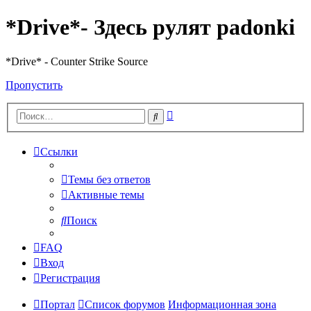
*Drive*- Здесь рулят padonki
*Drive* - Counter Strike Source
Пропустить
Расширенный
Поиск
поиск
Ссылки
Темы без ответов
Активные темы
Поиск
FAQ
Вход
Регистрация
Портал
Список форумов
Информационная зона